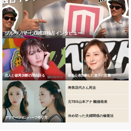
ブルーノマーズWEB独占インタビュー
恋人と破局 決断の理由語る
病名公表決断した息子の言葉
寿美花代さん死去
元TBS山本アナ 離婚発表
冷め切った夫婦関係の修復法
グラマーツインハーフ作り方