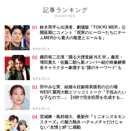
記事ランキング
RANKING
01
鈴木亮平ら出演者、劇場版「TOKYO MER」公
開延期にコメント「現実のヒーローたちにチー
ムMERから最大の敬意とエールを」
モデルプレス
02
織田裕二主演「踊る大捜査線 N.E.W.」趣里・
増田貴久・佐藤二朗ら新メンバー紹介映像解禁
各キャラクター象徴する“謎のキーワード”も
モデルプレス
03
田中みな実、結婚＆妊娠発表後初の公の場
WEST.重岡大毅とツッコミトーク「子役みたい
な子なので…」【5秒で完全犯罪を生成する方
法】
モデルプレス
04
宮城舞・島村雄大、最新作『ミニオンズ＆モン
スターズ』の魅力熱弁 ハチャメチャだけじゃ
ない“友情と絆”に感動