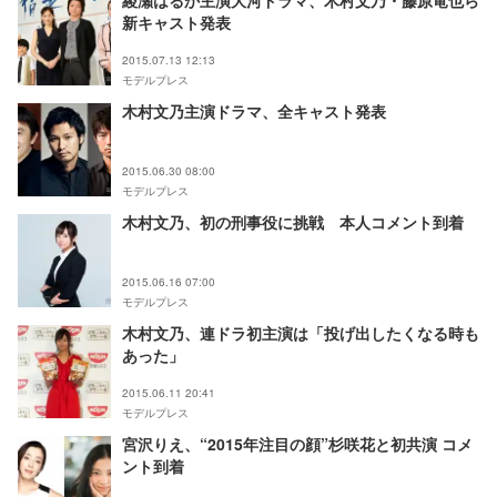
綾瀬はるか主演大河ドラマ、木村文乃・藤原竜也ら
新キャスト発表
2015.07.13 12:13
モデルプレス
木村文乃主演ドラマ、全キャスト発表
2015.06.30 08:00
モデルプレス
木村文乃、初の刑事役に挑戦 本人コメント到着
2015.06.16 07:00
モデルプレス
木村文乃、連ドラ初主演は「投げ出したくなる時も
あった」
2015.06.11 20:41
モデルプレス
宮沢りえ、“2015年注目の顔”杉咲花と初共演 コメ
ント到着