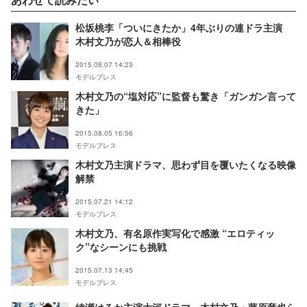
松坂桃李「ついにきたか」4年ぶりの連ドラ主演
木村文乃が恋人＆相棒役
2015.08.07 14:23
モデルプレス
木村文乃の“塩対応”に監督も驚き「ガンガン言って
きた」
2015.08.05 16:56
モデルプレス
木村文乃主演ドラマ、思わず目を覆いたくなる映像
解禁
2015.07.21 14:12
モデルプレス
木村文乃、有名原作実写化で感激 “エロティッ
ク”なシーンにも挑戦
2015.07.13 14:45
モデルプレス