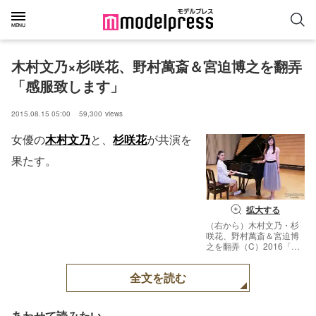
木村文乃×杉咲花、野村萬斎＆宮迫博之を翻弄
「感服致します」
2015.08.15 05:00
59,300
views
女優の
木村文乃
と、
杉咲花
が共演を
果たす。
拡大する
（右から）木村文乃・杉
咲花、野村萬斎＆宮迫博
之を翻弄（C）2016「ス
キャナー」製作委員会
【モデルプレス】
全文を読む
あわせて読みたい