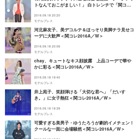
トなんておこがましい！」 白トレンチで「関コ
レ」降臨＜関コレ2016A／W＞
2016.09.18 20:20
モデルプレス
河北麻友子、美デコルテ＆ほっそり美脚チラ見せコ
ーデに大歓声＜関コレ2016A／W＞
2016.09.18 20:06
モデルプレス
chay、キュートなキス顔披露 上品コーデで華や
かに彩る＜関コレ2016A／W＞
2016.09.18 19:40
モデルプレス
井上苑子、笑顔弾ける「大切な君へ」「だいす
き。」に女子熱狂＜関コレ2016A／W＞
2016.09.18 19:39
モデルプレス
可愛すぎる美男子・ゆうたろうが劇的イメチェン！
クールな一面に会場騒然＜関コレ2016A／W＞