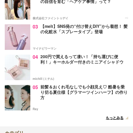
の自信を育む「ヘアケア事情」って？
株式会社ファイントゥデイ
PR
03
【melt】SNS発の“付け替えDIY”から着想！ 髪
の化粧水「スプレータイプ」登場
マイナビウーマン
04
200円で買えるって凄い！「持ち運びに便
利！」キーホルダー付きのミニアイシャドウ
michill (ミチル)
05
前髪＆おくれ毛なしでも小顔見え♡ 酷暑を乗
り切る夏仕様【グラマーツインハーフ】の作り
方
Ray
もっとみる
カテゴリ