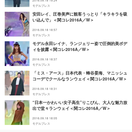
2016.09.18 19:24
モデルプレス
安田レイ、圧巻美声に観客うっとり「キラキラを吸
い込んで」＜関コレ2016A／W＞
2016.09.18 18:57
モデルプレス
モデル永田レイナ、ランジェリー姿で圧倒的美ボデ
ィを披露＜関コレ2016A／W＞
2016.09.18 18:37
モデルプレス
「ミス・アース」日本代表・蜂谷晏海、マニッシュ
コーデでクールなランウェイ＜関コレ2016A／W＞
2016.09.18 18:31
モデルプレス
“日本一かわいい女子高生”りこぴん、大人な魅力放
出で堂々ランウェイ＜関コレ2016A／W＞
2016.09.18 18:05
モデルプレス