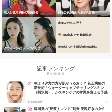
恋人と破局 決断の理由語る
病名公表決断した息子の言葉
寿美花代さん死去
元TBS山本アナ 離婚発表
冷め切った夫婦関係の修復法
グラマーツインハーフ作り方
記事ランキング
RANKING
01
朝より夕方の方が肌がうるおう？ 花王構築の
新技術「ウォーターキャプチャリングスキン
（捕水肌）」がスキンケアの常識を変える予感
花王株式会社
PR
02
韓国発の“艶髪トレンド”到来 美容好きの女性