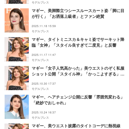
モデルプレス
マギー、美脚際立つシースルースカート姿「脚に目
が行く」「お洒落上級者」とファン絶賛
2025.11.18 15:59
モデルプレス
マギー、タイトミニスカ＆キャミ姿でサーキット降
臨「女神」「スタイル良すぎて二度見」と反響
2025.11.17 11:47
モデルプレス
マギー「女子人気高かった」美ウエストのぞく私服
ショット公開「スタイル神」「かっこよすぎる」と
反響
2025.10.30 17:37
モデルプレス
マギー、ヘアチェンジ公開に反響「雰囲気変わる」
「絶妙でおしゃれ」
2025.10.24 16:37
モデルプレス
マギー、美ウエスト披露のタイトコーデに熱視線