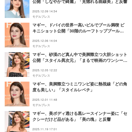
公開「しなやかで綺麗」「見惚れる曲線美」と反響
2025.12.09 14:54
モデルプレス
マギー、ドバイの世界一高いビルでプール満喫 ビ
キニショット公開「30階のルーフトッププールが
インフィニティなの」
2025.12.06 14:04
モデルプレス
マギー、砂漠のど真ん中で美脚際立つ大胆ショット
公開「スタイル異次元」「まるで映画のワンシー
ン」の声
2025.12.05 12:22
モデルプレス
マギー、美脚際立つミニワンピ姿に熱視線「どの角
度も美しい」「スタイルレベチ」
2025.12.01 11:48
モデルプレス
マギー、美ボディ透ける黒レースインナー姿に「セ
クシーだけど品がある」「美の塊」と反響
2025.11.19 17:01