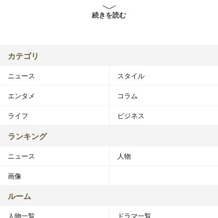
特技 バスケ、ダンス、英語
続きを読む
趣味 編み物、音楽鑑賞
奈月マーガレット（なつき - 、1992年5月14日 - ）は、神
奈川県出身の女性ファッションモデル、タレント。レプロ
エンタテインメント所属。本名：同じ[1]。
カテゴリ
愛称は「マギー」。レプロガールズオーディション2008
ニュース
スタイル
ファイナリスト。
エンタメ
コラム
■来歴
・2008年、スカウトされて出場した「レプロガールズオ
ライフ
ビジネス
ーディション2008」をきっかけにデビュー[1]。
・2010年12月、芸名を改名。本名の奈月マーガレットか
ランキング
ら、タレントとして広く認知されるきっかけになったテレ
ニュース
人物
ビ番組『すぽると!』で使用していた愛称のマギーに改名
した。
画像
■人物
ルーム
・父親はスコットランド生まれのカナダ人、母親は日本
人物一覧
ドラマ一覧
人。弟が1人（1歳下）[2]。