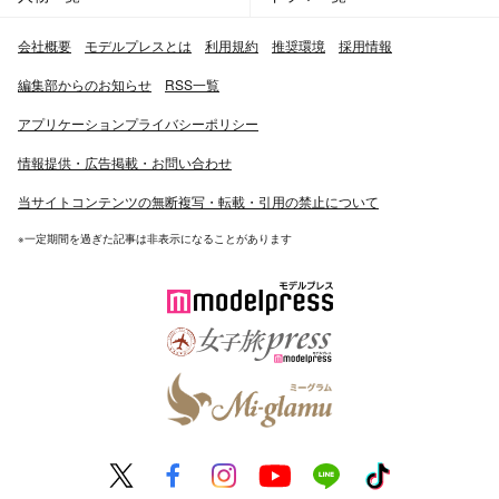
・幼少期をカナダで過ごす（3〜5歳）。帰国後、9歳まで
会社概要
モデルプレスとは
利用規約
推奨環境
採用情報
京都で暮らす。
・特技：バスケットボール（中学時代･部活動）、ダン
編集部からのお知らせ
RSS一覧
ス、英会話
アプリケーションプライバシーポリシー
・好きなアーティストは木村カエラ、EXILEなど。
情報提供・広告掲載・お問い合わせ
◆出演
当サイトコンテンツの無断複写・転載・引用の禁止について
■雑誌
※一定期間を過ぎた記事は非表示になることがあります
・CUTiE
・mina
・ar
・Zipper
・spring
・CHOKi CHOKi
・ViVi
・an・an