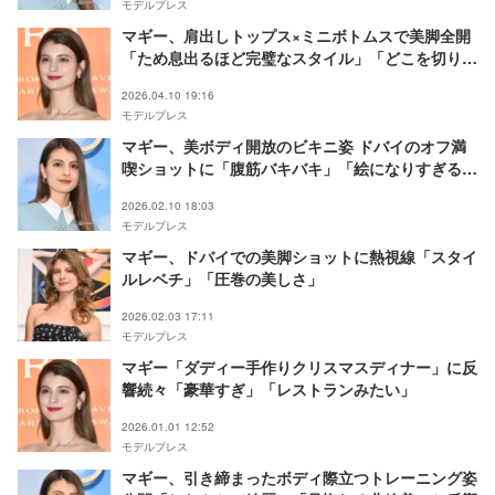
モデルプレス
マギー、肩出しトップス×ミニボトムスで美脚全開
「ため息出るほど完璧なスタイル」「どこを切り取
っても絵になる」と反響
2026.04.10 19:16
モデルプレス
マギー、美ボディ開放のビキニ姿 ドバイのオフ満
喫ショットに「腹筋バキバキ」「絵になりすぎる」
の声
2026.02.10 18:03
モデルプレス
マギー、ドバイでの美脚ショットに熱視線「スタイ
ルレベチ」「圧巻の美しさ」
2026.02.03 17:11
モデルプレス
マギー「ダディー手作りクリスマスディナー」に反
響続々「豪華すぎ」「レストランみたい」
2026.01.01 12:52
モデルプレス
マギー、引き締まったボディ際立つトレーニング姿