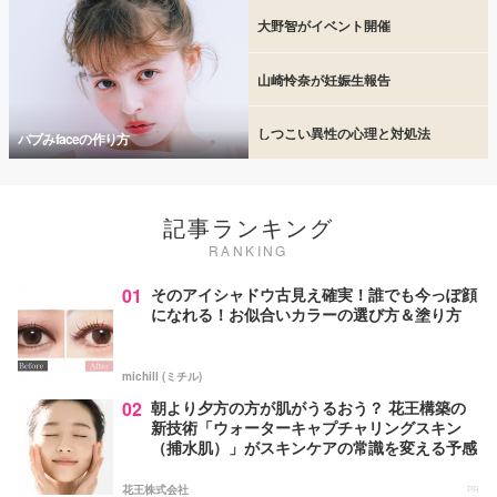
大野智がイベント開催
山崎怜奈が妊娠生報告
しつこい異性の心理と対処法
バブみfaceの作り方
記事ランキング
RANKING
01
そのアイシャドウ古見え確実！誰でも今っぽ顔
になれる！お似合いカラーの選び方＆塗り方
michill (ミチル)
02
朝より夕方の方が肌がうるおう？ 花王構築の
新技術「ウォーターキャプチャリングスキン
（捕水肌）」がスキンケアの常識を変える予感
花王株式会社
PR