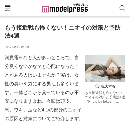
もう接近戦も怖くない！ニオイの対策と予防
法4選
2017.02.12 21:00
満員電車など人が多いところで、自
分臭くないかな？と心配になったこ
とがある人はいませんか？実は、女
性の臭いを気にする男性も多くいま
拡大する
す。一体どこから臭っているのか不
もう接近戦も怖くない！
ニオイの対策と予防法4選
安になりますよね。今回は頭皮、
（Photo by lekcej／
Fotolia）
息、ワキ、足など4つの部分のニオイ
の原因と対策についてご紹介します。