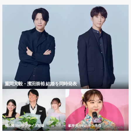
重岡大毅・濱田崇裕 結婚を同時発表
福山雅治がサプライズ登場
峯岸 夫からのキス告白