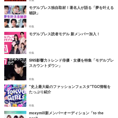
特集
モデルプレス独自取材！著名人が語る「夢を叶える
秘訣」
特集
モデルプレス読者モデル 新メンバー加入！
特集
SNS影響力トレンド俳優・女優を特集「モデルプレ
スカウントダウン」
特集
"史上最大級のファッションフェスタ"TGC情報を
たっぷり紹介
特集
moxymill新メンバーオーディション「to the