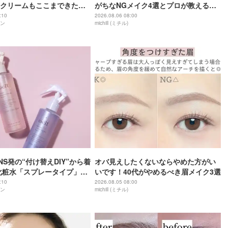
クリームもここまできた
がちなNGメイク4選とプロが教える解
万円のクリームが謳う“100年美
決テク
:10
2026.08.06 08:00
ン
michill (ミチル)
SNS発の“付け替えDIY”から着
オバ見えしたくないならやめた方がい
化粧水「スプレータイプ」登
いです！40代がやめるべき眉メイク3選
:10
2026.08.05 08:00
ン
michill (ミチル)