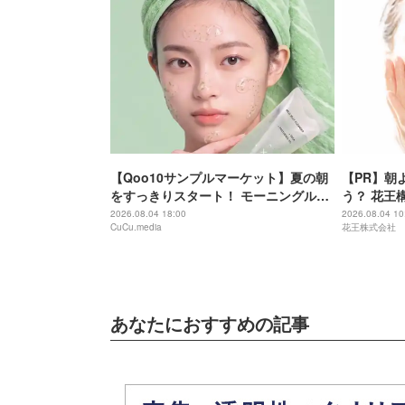
【Qoo10サンプルマーケット】夏の朝
【PR】朝
をすっきりスタート！ モーニングルー
う？ 花王
ティンに加えたい朝活コスメ＆インナ
ャプチャリ
2026.08.04 18:00
2026.08.04 10
CuCu.media
花王株式会社
ーケア〜８月１週目アイテムから５品
スキンケア
をご紹介〜
あなたにおすすめの記事