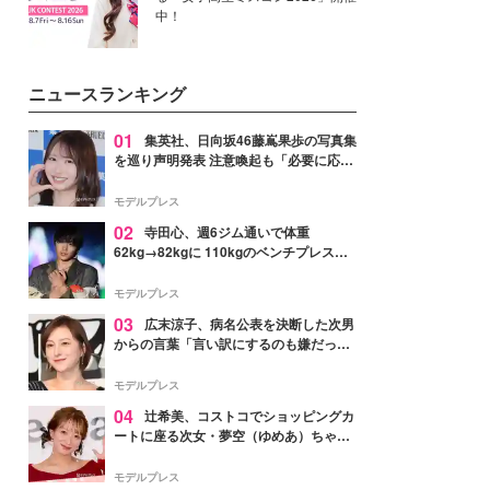
中！
ニュースランキング
01
集英社、日向坂46藤嶌果歩の写真集
を巡り声明発表 注意喚起も「必要に応じ
て法的措置を含む対応を検討」
モデルプレス
02
寺田心、週6ジム通いで体重
62kg→82kgに 110kgのベンチプレス持
ち上げる姿披露「胸板の厚みすごい」
「かっこいい」と反響
モデルプレス
03
広末涼子、病名公表を決断した次男
からの言葉「言い訳にするのも嫌だっ
た」「言うべきか迷った」
モデルプレス
04
辻希美、コストコでショッピングカ
ートに座る次女・夢空（ゆめあ）ちゃん
の姿公開「乗りこなしてる感じが可愛す
ぎ」「成長を感じる」の声
モデルプレス