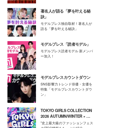
著名人が語る「夢を叶える秘
訣」
モデルプレス独自取材！著名人が
語る「夢を叶える秘訣」
モデルプレス「読者モデル」
モデルプレス読者モデル 新メンバ
ー加入！
モデルプレスカウントダウン
SNS影響力トレンド俳優・女優を
特集「モデルプレスカウントダウ
ン」
TOKYO GIRLS COLLECTION
2026 AUTUMN/WINTER × モ
デルプレス
"史上最大級のファッションフェス
タ"TGC情報をたっぷり紹介