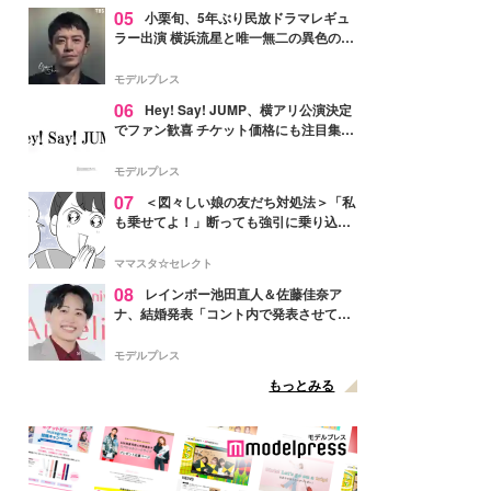
05
小栗旬、5年ぶり民放ドラマレギュ
ラー出演 横浜流星と唯一無二の異色のバ
ディで初共演【LOST10】
モデルプレス
06
Hey! Say! JUMP、横アリ公演決定
でファン歓喜 チケット価格にも注目集ま
る「激アツ」「平成に戻ったみたい」
モデルプレス
07
＜図々しい娘の友だち対処法＞「私
も乗せてよ！」断っても強引に乗り込ん
でくる友だち【第1話まんが】
ママスタ☆セレクト
08
レインボー池田直人＆佐藤佳奈ア
ナ、結婚発表「コント内で発表させてい
ただきました」読売テレビ退社は生活拠
点変更のため
モデルプレス
もっとみる