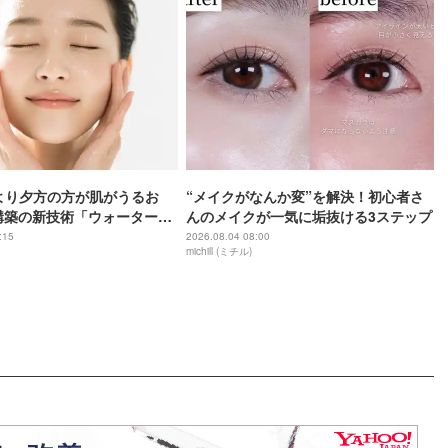
より夕方の方が肌がうるお
“メイクがなんか変”を解決！初心者さ
構築の新技術「ウォーターキ
んのメイクが一気に垢抜ける3ステップ
ングスキン（捕水肌）」が
:15
2026.08.04 08:00
michill (ミチル)
の常識を変える予感