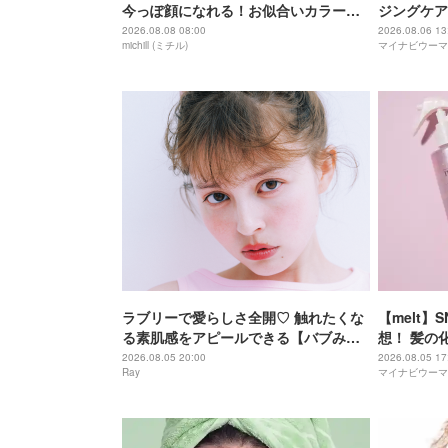
今っぽ顔になれる！お似合いカラーの
ジングケア
選び方＆塗り方
か！ 18
2026.08.08 08:00
2026.08.06 13
michill (ミチル)
マイナビウーマ
肌”とは？
ラブリーで愛らしさ全開♡ 触れたくな
【melt】
る素肌感をアピールできる【バブみ
想！ 髪の
face】の作り方
場
2026.08.05 20:00
2026.08.05 17
Ray
マイナビウーマ