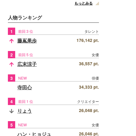
もっとみる
人物ランキング
1
前回 3 位
タレント
藤嶌果歩
176,142 pt.
2
前回 5 位
女優
広末涼子
36,557 pt.
3
NEW
俳優
寺田心
34,333 pt.
4
前回 1 位
クリエイター
りょう
26,048 pt.
5
NEW
女優
ハン・ヒョジュ
26,046 pt.