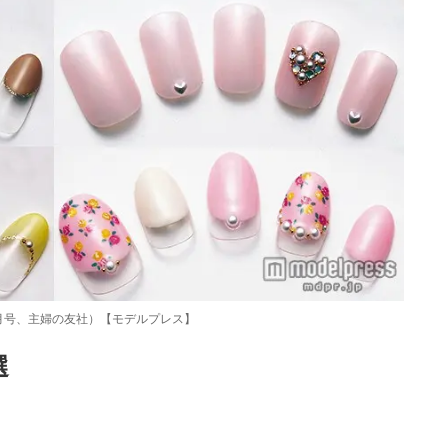
4月号、主婦の友社）【モデルプレス】
選
Loaded
:
87.03%