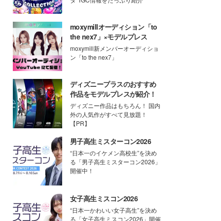
moxymillオーディション「to
the nex7」×モデルプレス
moxymill新メンバーオーディショ
ン「to the nex7」
ディズニープラスのおすすめ
作品をモデルプレスが紹介！
ディズニー作品はもちろん！ 国内
外の人気作がすべて見放題！
【PR】
男子高生ミスターコン2026
“日本一のイケメン高校生”を決め
る「男子高生ミスターコン2026」
開催中！
女子高生ミスコン2026
“日本一かわいい女子高生”を決め
る「女子高生ミスコン2026」開催