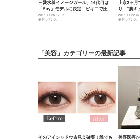
三愛水着イメージガール、14代目は
上京2ヶ月
「Ray」モデルに決定 ビキニで圧巻
り “胸キ
ボディ披露
2014.11.25 17:05
2014.11.22 07
モデルプレス
モデルプレス
「美容」カテゴリーの最新記事
そのアイシャドウ古見え確実！誰でも
美容医療か