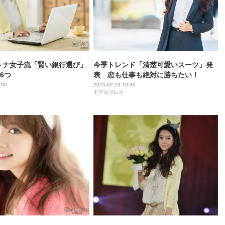
トナ女子流「賢い銀行選び」
今季トレンド「清楚可愛いスーツ」発
6つ
表 恋も仕事も絶対に勝ちたい！
:30
2015.02.23 10:45
モデルプレス