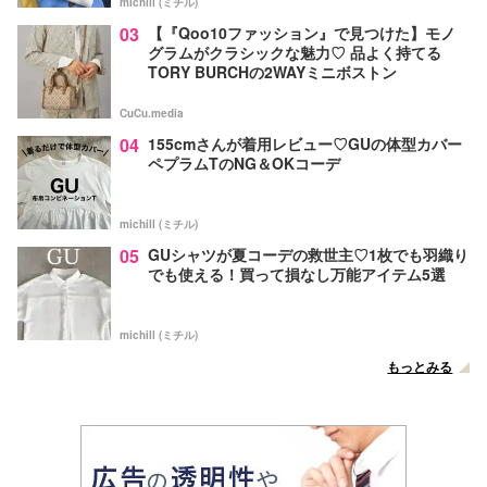
michill (ミチル)
03
【『Qoo10ファッション』で見つけた】モノ
グラムがクラシックな魅力♡ 品よく持てる
TORY BURCHの2WAYミニボストン
CuCu.media
04
155cmさんが着用レビュー♡GUの体型カバー
ペプラムTのNG＆OKコーデ
michill (ミチル)
05
GUシャツが夏コーデの救世主♡1枚でも羽織り
でも使える！買って損なし万能アイテム5選
michill (ミチル)
もっとみる