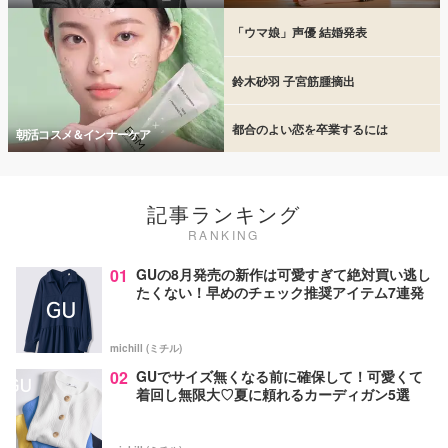
「ウマ娘」声優 結婚発表
鈴木砂羽 子宮筋腫摘出
都合のよい恋を卒業するには
朝活コスメ＆インナーケア
記事ランキング
RANKING
01
GUの8月発売の新作は可愛すぎて絶対買い逃し
たくない！早めのチェック推奨アイテム7連発
michill (ミチル)
02
GUでサイズ無くなる前に確保して！可愛くて
着回し無限大♡夏に頼れるカーディガン5選