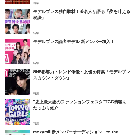
特集
モデルプレス独自取材！著名人が語る「夢を叶える
秘訣」
特集
モデルプレス読者モデル 新メンバー加入！
特集
SNS影響力トレンド俳優・女優を特集「モデルプレ
スカウントダウン」
特集
"史上最大級のファッションフェスタ"TGC情報を
たっぷり紹介
特集
moxymill新メンバーオーディション「to the