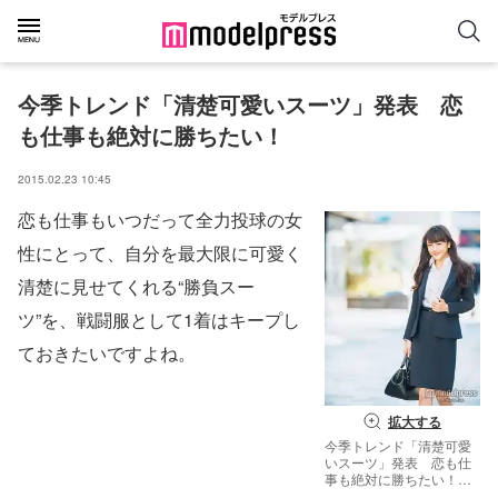
今季トレンド「清楚可愛いスーツ」発表　恋
も仕事も絶対に勝ちたい！
2015.02.23 10:45
恋も仕事もいつだって全力投球の女
性にとって、自分を最大限に可愛く
清楚に見せてくれる“勝負スー
ツ”を、戦闘服として1着はキープし
ておきたいですよね。
拡大する
今季トレンド「清楚可愛
いスーツ」発表 恋も仕
事も絶対に勝ちたい！／
モデル：松井愛莉（画像