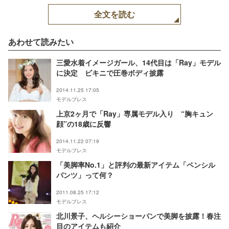
提供：「Ray」4月号、主
全文を読む
婦の友社）【モデルプレ
ス】
あわせて読みたい
三愛水着イメージガール、14代目は「Ray」モデル
に決定 ビキニで圧巻ボディ披露
2014.11.25 17:05
モデルプレス
上京2ヶ月で「Ray」専属モデル入り “胸キュン
顔”の18歳に反響
2014.11.22 07:19
モデルプレス
「美脚率No.1」と評判の最新アイテム「ペンシル
パンツ」って何？
2011.08.25 17:12
モデルプレス
北川景子、ヘルシーショーパンで美脚を披露！春注
目のアイテムも紹介