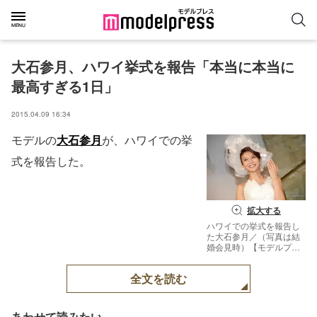
大石参月、ハワイ挙式を報告「本当に本当に
最高すぎる1日」
2015.04.09 16:34
モデルの
大石参月
が、ハワイでの挙
式を報告した。
拡大する
ハワイでの挙式を報告し
た大石参月／（写真は結
婚会見時）【モデルプレ
ス】
全文を読む
あわせて読みたい