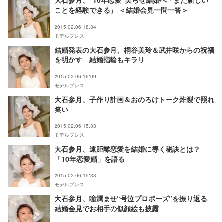
大石参月、“10年恋愛”実らせ結婚へ「まだ新しい
ことを経験できる」 ＜結婚会見一問一答＞
2015.02.06 18:34
モデルプレス
結婚発表の大石参月、桐谷美玲＆武井咲からの祝福
を明かす 結婚指輪もキラリ
2015.02.06 16:09
モデルプレス
大石参月、子作り計画＆おのろけトーク炸裂で照れ
笑い
2015.02.06 15:33
モデルプレス
大石参月、遠距離恋愛を結婚に導く秘訣とは？
「10年恋愛婚」を語る
2015.02.06 15:33
モデルプレス
大石参月、瞳潤ませ“号泣プロポーズ”を振り返る
結婚会見でお相手の似顔絵も披露