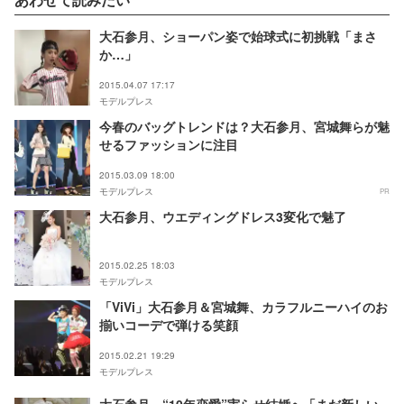
大石参月、ショーパン姿で始球式に初挑戦「まさ
か…」
2015.04.07 17:17
モデルプレス
今春のバッグトレンドは？大石参月、宮城舞らが魅
せるファッションに注目
2015.03.09 18:00
モデルプレス
PR
大石参月、ウエディングドレス3変化で魅了
2015.02.25 18:03
モデルプレス
「ViVi」大石参月＆宮城舞、カラフルニーハイのお
揃いコーデで弾ける笑顔
2015.02.21 19:29
モデルプレス