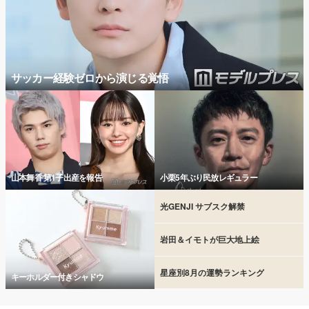
サッカー経験ゼロから演じる覚悟
山本舞香 第1子出産を報告
小栗5年ぶり民放レギュラー
光GENJI サブスク解禁
岩田＆イモトが巨大地上絵
星座別8月の運勢ランキング
キーホルダー付きシャドウ