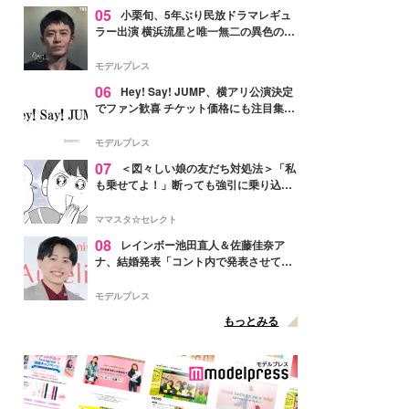
05
小栗旬、5年ぶり民放ドラマレギュ
ラー出演 横浜流星と唯一無二の異色のバ
ディで初共演【LOST10】
モデルプレス
06
Hey! Say! JUMP、横アリ公演決定
でファン歓喜 チケット価格にも注目集ま
る「激アツ」「平成に戻ったみたい」
モデルプレス
07
＜図々しい娘の友だち対処法＞「私
も乗せてよ！」断っても強引に乗り込ん
でくる友だち【第1話まんが】
ママスタ☆セレクト
08
レインボー池田直人＆佐藤佳奈ア
ナ、結婚発表「コント内で発表させてい
ただきました」読売テレビ退社は生活拠
点変更のため
モデルプレス
もっとみる