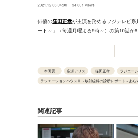
2021.12.06 04:00
34,001
views
俳優の
窪田正孝
が主演を務めるフジテレビ系
ート～」（毎週月曜よる9時～）の第10話が
本田翼
広瀬アリス
窪田正孝
ラジエー
ラジエーションハウスⅡ～放射線科の診断レポート～あら
関連記事