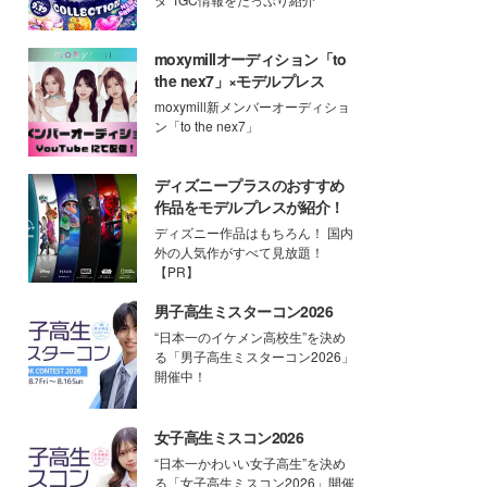
moxymillオーディション「to
the nex7」×モデルプレス
moxymill新メンバーオーディショ
ン「to the nex7」
ディズニープラスのおすすめ
作品をモデルプレスが紹介！
ディズニー作品はもちろん！ 国内
外の人気作がすべて見放題！
【PR】
男子高生ミスターコン2026
“日本一のイケメン高校生”を決め
る「男子高生ミスターコン2026」
開催中！
女子高生ミスコン2026
“日本一かわいい女子高生”を決め
る「女子高生ミスコン2026」開催