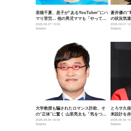
若槻千夏、息子が“あるYouTuber”にハ
蒼井優の“
マり苦労… 他の男児ママも「やって
の状況気遣
た！」
る」
2026.08.07 13:00
2026.08.07 12
Sirabee
Sirabee
大学教授も騙されたロマンス詐欺、そ
とろサ久保
の“正体”に驚く 山里亮太も「気をつけ
来設計を赤
なきゃ」
予定？
2026.08.06 18:00
2026.08.06 16
Sirabee
Sirabee