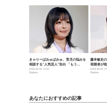
きゃりーぱみゅぱみゅ、育児の悩みを
藤本敏史の
相談する“人気芸人”告白 「もう
視聴者が唸
ChatGPTみたいな」
しは…
2026.08.06 13:00
2026.08.06 12
Sirabee
Sirabee
あなたにおすすめの記事