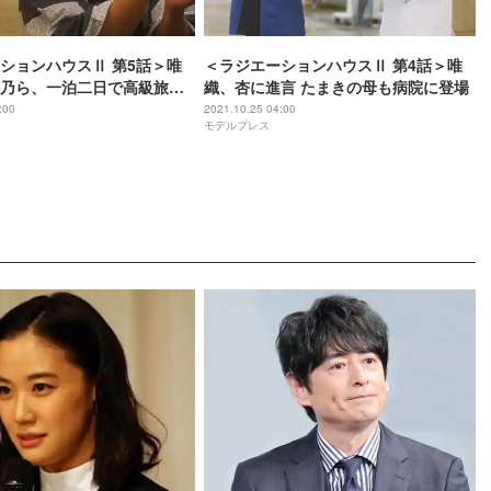
ションハウスⅡ 第5話＞唯
＜ラジエーションハウスⅡ 第4話＞唯
乃ら、一泊二日で高級旅館
織、杏に進言 たまきの母も病院に登場
:00
2021.10.25 04:00
モデルプレス