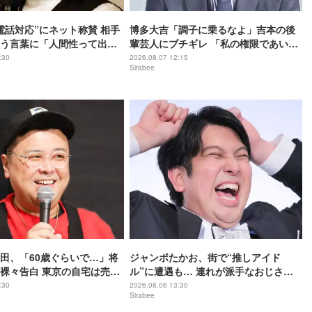
電話対応”にネット称賛 相手
博多大吉「調子に乗るなよ」吉本の後
う言葉に「人間性って出
輩芸人にブチギレ 「私の権限であい
つ…」「もう、許さない」
:30
2026.08.07 12:15
Sirabee
田、「60歳ぐらいで…」将
ジャンボたかお、街で“推しアイド
裸々告白 東京の自宅は売却
ル”に遭遇も… 連れが派手なおじさん
で「すっごいイヤ」
:30
2026.08.06 13:30
Sirabee