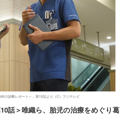
科の診断レポート～」第10話より（C）フジテレビ
10話＞唯織ら、胎児の治療をめぐり葛
Loaded
:
87.03%