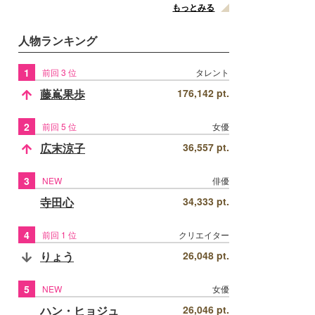
もっとみる
人物ランキング
1
前回 3 位
タレント
藤嶌果歩
176,142 pt.
2
前回 5 位
女優
広末涼子
36,557 pt.
3
NEW
俳優
寺田心
34,333 pt.
4
前回 1 位
クリエイター
りょう
26,048 pt.
5
NEW
女優
ハン・ヒョジュ
26,046 pt.