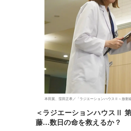
本田翼、窪田正孝／「ラジエーションハウスⅡ～放射線
＜ラジエーションハウスⅡ 第
藤…数日の命を救えるか？
/
Unmute