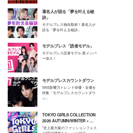
著名人が語る「夢を叶える秘
訣」
モデルプレス独自取材！著名人が
語る「夢を叶える秘訣」
モデルプレス「読者モデル」
モデルプレス読者モデル 新メンバ
ー加入！
モデルプレスカウントダウン
SNS影響力トレンド俳優・女優を
特集「モデルプレスカウントダウ
ン」
TOKYO GIRLS COLLECTION
2026 AUTUMN/WINTER × モ
デルプレス
"史上最大級のファッションフェス
タ"TGC情報をたっぷり紹介