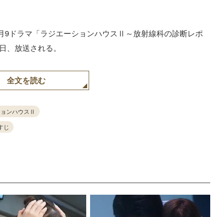
月9ドラマ「ラジエーションハウスⅡ～放射線科の診断レポ
6日、放送される。
全文を読む
ションハウスⅡ
すじ