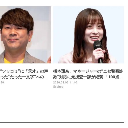
“ツッコミ”に「天才」の声
橋本環奈、マネージャーの“ニセ警察詐
った“たった一文字”への返
欺”対応に元捜査一課が絶賛 「100点な
んです」
:20
2026.08.06 11:40
Sirabee