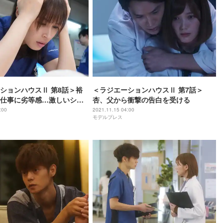
ションハウスⅡ 第8話＞裕
＜ラジエーションハウスⅡ 第7話＞
仕事に劣等感…激しいショ
杏、父から衝撃の告白を受ける
る出来事も
:00
2021.11.15 04:00
モデルプレス