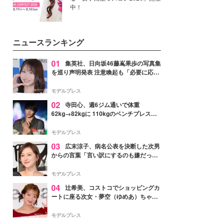
中！
ニュースランキング
01
集英社、日向坂46藤嶌果歩の写真集
を巡り声明発表 注意喚起も「必要に応じ
て法的措置を含む対応を検討」
モデルプレス
02
寺田心、週6ジム通いで体重
62kg→82kgに 110kgのベンチプレス持
ち上げる姿披露「胸板の厚みすごい」
「かっこいい」と反響
モデルプレス
03
広末涼子、病名公表を決断した次男
からの言葉「言い訳にするのも嫌だっ
た」「言うべきか迷った」
モデルプレス
04
辻希美、コストコでショッピングカ
ートに座る次女・夢空（ゆめあ）ちゃん
の姿公開「乗りこなしてる感じが可愛す
ぎ」「成長を感じる」の声
モデルプレス