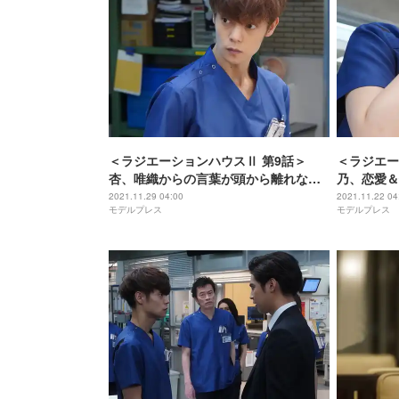
＜ラジエーションハウスⅡ 第9話＞
＜ラジエー
杏、唯織からの言葉が頭から離れなく
乃、恋愛＆
なる
ックを受け
2021.11.29 04:00
2021.11.22 04
モデルプレス
モデルプレス