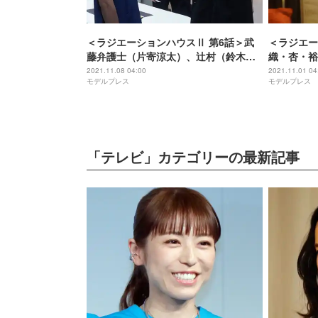
＜ラジエーションハウスⅡ 第6話＞武
＜ラジエー
藤弁護士（片寄涼太）、辻村（鈴木伸
織・杏・裕
之）を医療過誤で訴える
へ
2021.11.08 04:00
2021.11.01 04
モデルプレス
モデルプレス
「テレビ」カテゴリーの最新記事