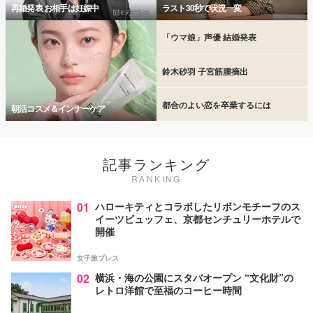
再婚発表 お相手は妊娠中
ラスト30秒で状況一変
「ウマ娘」声優 結婚発表
鈴木砂羽 子宮筋腫摘出
都合のよい恋を卒業するには
朝活コスメ＆インナーケア
記事ランキング
RANKING
01
ハローキティとコラボしたリボンモチーフのス
イーツビュッフェ、京都センチュリーホテルで
開催
女子旅プレス
02
横浜・海の公園にスタバオープン “文化財”の
レトロ洋館で至福のコーヒー時間