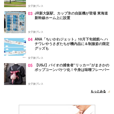
女子旅プレス
03
JR新大阪駅、カップ氷の自販機が登場 東海道
新幹線ホーム上に設置
女子旅プレス
04
ANA「ちいかわジェット」10月下旬就航へ ハ
チワレやうさぎたちが機内品に＆制服姿の限定
グッズも
女子旅プレス
05
【USJ】バイオの捕食者“リッカー”がまさかの
ポップコーンバケツ化！中身は味噌フレーバー
女子旅プレス
もっとみる