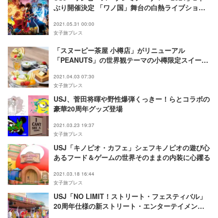
ぶり開催決定 「ワノ国」舞台の白熱ライブショー
上演
2021.05.31 00:00
女子旅プレス
「スヌーピー茶屋 小樽店」がリニューアル
「PEANUTS」の世界観テーマの小樽限定スイーツ
も登場
2021.04.03 07:30
女子旅プレス
USJ、菅田将暉や野性爆弾くっきー！らとコラボの
豪華20周年グッズ登場
2021.03.23 19:37
女子旅プレス
USJ「キノピオ・カフェ」シェフキノピオの遊び心
あるフード＆ゲームの世界そのままの内装に心躍る
2021.03.18 16:44
女子旅プレス
USJ「NO LIMIT！ストリート・フェスティバル」
20周年仕様の新ストリート・エンターテイメント
披露