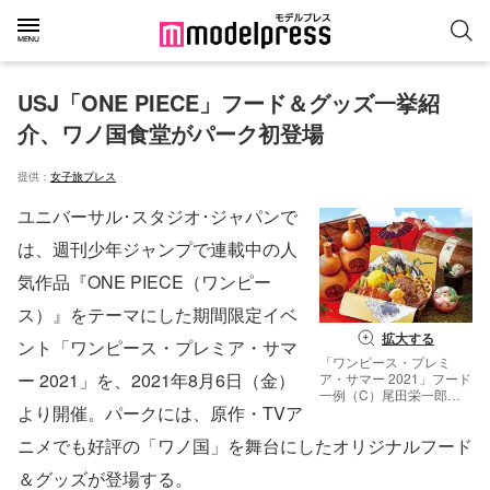
USJ「ONE PIECE」フード＆グッズ一挙紹
介、ワノ国食堂がパーク初登場
提供：
女子旅プレス
ユニバーサル･スタジオ･ジャパンで
は、週刊少年ジャンプで連載中の人
気作品『ONE PIECE（ワンピー
ス）』をテーマにした期間限定イベ
拡大する
ント「ワンピース・プレミア・サマ
「ワンピース・プレミ
ー 2021」を、2021年8月6日（金）
ア・サマー 2021」フード
一例（C）尾田栄一郎／
より開催。パークには、原作・TVア
集英社・フジテレビ・東
映アニメーション
ニメでも好評の「ワノ国」を舞台にしたオリジナルフード
＆グッズが登場する。