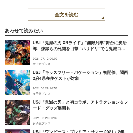
全文を読む
あわせて読みたい
USJ「鬼滅の刃 XRライド」“無限列車”舞台に炭治
郎、煉獄らの死闘を目撃 “ハリドリ”でも鬼滅コラ
ボ
2021.07.12 00:09
女子旅プレス
USJ「キッズフリー・バケーション」初開催、関西
2府4県在住ゲストが対象
2021.06.29 16:53
女子旅プレス
USJ「鬼滅の刃」と初コラボ、アトラクション＆フ
ード・グッズ展開も
2021.06.28 00:32
女子旅プレス
USJ「ワンピース・プレミア・サマー 2021」2年