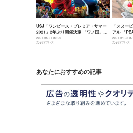
USJ「ワンピース・プレミア・サマー
「スヌーピ
2021」2年ぶり開催決定 「ワノ国」舞
アル 「P
台の白熱ライブショー上演
小樽限定ス
2021.05.31 00:00
2021.04.03 07
女子旅プレス
女子旅プレス
あなたにおすすめの記事