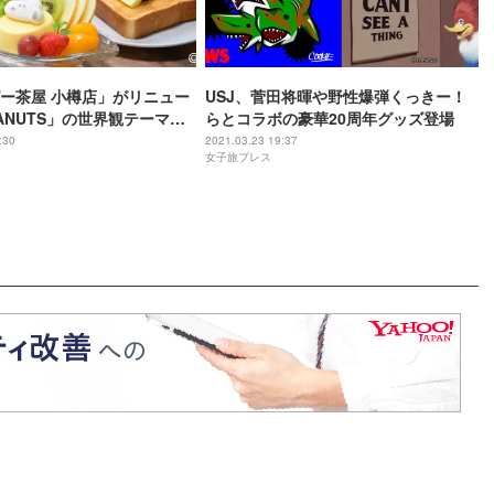
ー茶屋 小樽店」がリニュー
USJ、菅田将暉や野性爆弾くっきー！
EANUTS」の世界観テーマの
らとコラボの豪華20周年グッズ登場
イーツも登場
:30
2021.03.23 19:37
女子旅プレス