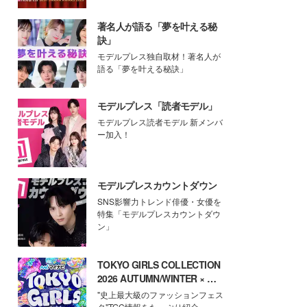
著名人が語る「夢を叶える秘
訣」
モデルプレス独自取材！著名人が
語る「夢を叶える秘訣」
モデルプレス「読者モデル」
モデルプレス読者モデル 新メンバ
ー加入！
モデルプレスカウントダウン
SNS影響力トレンド俳優・女優を
特集「モデルプレスカウントダウ
ン」
TOKYO GIRLS COLLECTION
2026 AUTUMN/WINTER × モ
デルプレス
"史上最大級のファッションフェス
タ"TGC情報をたっぷり紹介