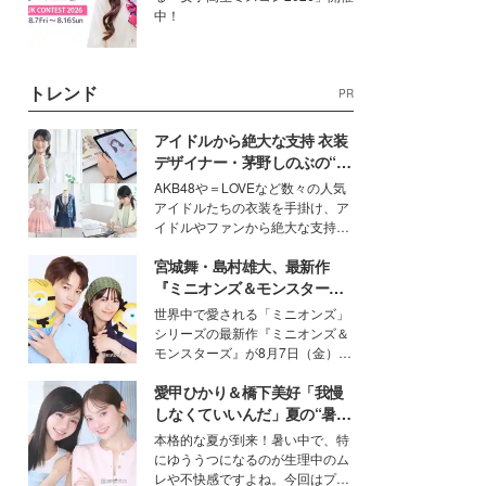
中！
トレンド
PR
アイドルから絶大な支持 衣装
デザイナー・茅野しのぶの“可
愛い”を作る美学＜「シチズン
AKB48や＝LOVEなど数々の人気
クロスシー」インタビュー＞
アイドルたちの衣装を手掛け、ア
イドルやファンから絶大な支持を
得る、株式会社オサレカンパニー
宮城舞・島村雄大、最新作
取締役兼クリエイティブディレク
ター・茅野しのぶ。一人ひとりの
『ミニオンズ＆モンスター
個性に寄り添い、魅力を引き出す
ズ』の魅力熱弁 ハチャメチャ
世界中で愛される「ミニオンズ」
衣装作りは、多くの女性たちに勇
だけじゃない“友情と絆”に感
シリーズの最新作『ミニオンズ＆
気と自信を与え続けている。
動
モンスターズ』が8月7日（金）に
公開。モデルプレスでは、“大のミ
愛甲ひかり＆橋下美好「我慢
ニオン好き”という共通点を持つモ
デルの宮城舞と島村雄大の特別対
しなくていいんだ」夏の“暑さ
談をお届け！それぞれの視点か
対策”の新しい選択肢とは？
本格的な夏が到来！暑い中で、特
ら、今作ならではの魅力や予想外
にゆううつになるのが生理中のム
の感動をもたらす奥深いストーリ
レや不快感ですよね。今回はプラ