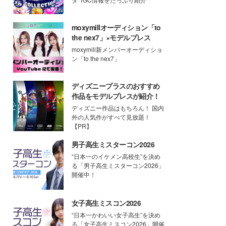
moxymillオーディション「to
the nex7」×モデルプレス
moxymill新メンバーオーディショ
ン「to the nex7」
ディズニープラスのおすすめ
作品をモデルプレスが紹介！
ディズニー作品はもちろん！ 国内
外の人気作がすべて見放題！
【PR】
男子高生ミスターコン2026
“日本一のイケメン高校生”を決め
る「男子高生ミスターコン2026」
開催中！
女子高生ミスコン2026
“日本一かわいい女子高生”を決め
る「女子高生ミスコン2026」開催