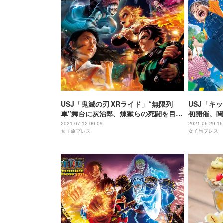
USJ「鬼滅の刃 XRライド」“無限列
USJ「キ
車”舞台に炭治郎、煉獄らの死闘を目撃
初開催、関
“ハリドリ”でも鬼滅コラボ
2021.07.12 00:09
2021.06.29 16
女子旅プレス
女子旅プレス