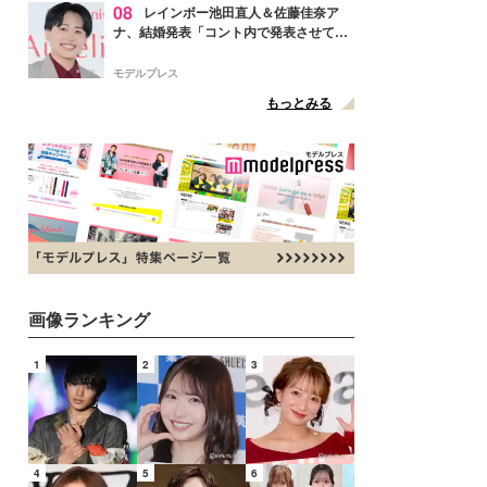
08
レインボー池田直人＆佐藤佳奈ア
ナ、結婚発表「コント内で発表させてい
ただきました」読売テレビ退社は生活拠
点変更のため
モデルプレス
もっとみる
画像ランキング
1
2
3
4
5
6