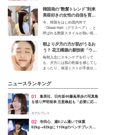
ーについて熱く語り合ってもらっ
イベートでも仲良しで旅行好きな
た。
韓国発の“艶髪トレンド”到来
モデル・愛甲ひかりさんと橋下美
好さんを迎えて本音で女子会トー
美容好きの女性の自信を育む
ク。猛暑のお出かけを快適に過ご
「ヘアケア事情」って？
今、韓国をはじめ国内外で
すヒントや、2人が感動した夏の
「Glass Hair（グラスヘア）」と
生理の新常識にも迫りました。
呼ばれる艶髪スタイルが熱い視線
を集めています。メイクやファッ
朝より夕方の方が肌がうるお
ションの完成度を高めるベースと
して、“髪そのものの美しさ”に改
う？ 花王構築の新技術「ウォ
めて注目する人が増えている様
ーターキャプチャリングスキ
毎朝入念にスキンケアを行って
子。今回は、そんな憧れの艶やか
ン（捕水肌）」がスキンケア
も、夕方には肌の乾燥を感じてし
な髪を日常で叶える、美容好きの
の常識を変える予感
まったり、保湿ミストが手放せな
女性たちのヘアケア事情を紹介し
いという読者も多いのでは？そん
ます。
な美容の常識を大きく変える可能
ニュースランキング
性を秘めた、革新的な「Water
Capturing Skin（ウォーターキャ
プチャリングスキン：捕水肌）」
01
集英社、日向坂46藤嶌果歩の写真集
技術を、花王が構築した。
を巡り声明発表 注意喚起も「必要に応じ
て法的措置を含む対応を検討」
モデルプレス
02
寺田心、週6ジム通いで体重
62kg→82kgに 110kgのベンチプレス持
ち上げる姿披露「胸板の厚みすごい」