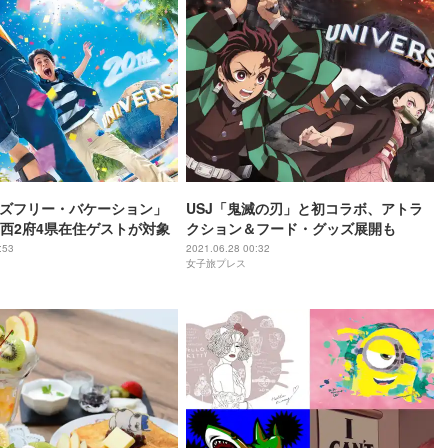
ッズフリー・バケーション」
USJ「鬼滅の刃」と初コラボ、アトラ
西2府4県在住ゲストが対象
クション＆フード・グッズ展開も
:53
2021.06.28 00:32
女子旅プレス