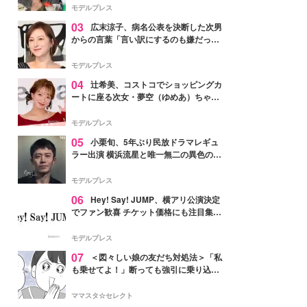
「かっこいい」と反響
モデルプレス
03
広末涼子、病名公表を決断した次男
からの言葉「言い訳にするのも嫌だっ
た」「言うべきか迷った」
モデルプレス
04
辻希美、コストコでショッピングカ
ートに座る次女・夢空（ゆめあ）ちゃん
の姿公開「乗りこなしてる感じが可愛す
ぎ」「成長を感じる」の声
モデルプレス
05
小栗旬、5年ぶり民放ドラマレギュ
ラー出演 横浜流星と唯一無二の異色のバ
ディで初共演【LOST10】
モデルプレス
06
Hey! Say! JUMP、横アリ公演決定
でファン歓喜 チケット価格にも注目集ま
る「激アツ」「平成に戻ったみたい」
モデルプレス
07
＜図々しい娘の友だち対処法＞「私
も乗せてよ！」断っても強引に乗り込ん
でくる友だち【第1話まんが】
ママスタ☆セレクト