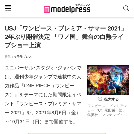
USJ「ワンピース・プレミア・サマー 2021」
2年ぶり開催決定 「ワノ国」舞台の白熱ライ
ブショー上演
提供：
女子旅プレス
ユニバーサル･スタジオ･ジャパンで
は、週刊少年ジャンプで連載中の人
気作品『ONE PIECE（ワンピー
ス）』をテーマにした期間限定イベ
拡大する
ント「ワンピース・プレミア・サマ
ワンピース・プレミアシ
ョー（C）尾田栄一郎／
ー 2021」を、2021年8月6日（金）
集英社・フジテレビ・東
映アニメーション
～10月31日（日）まで開催する。