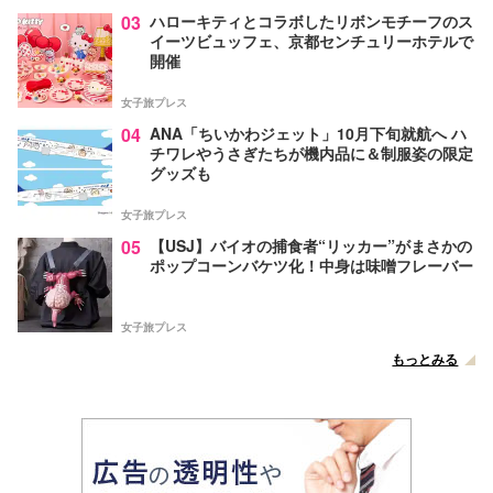
03
ハローキティとコラボしたリボンモチーフのス
イーツビュッフェ、京都センチュリーホテルで
開催
女子旅プレス
04
ANA「ちいかわジェット」10月下旬就航へ ハ
チワレやうさぎたちが機内品に＆制服姿の限定
グッズも
女子旅プレス
05
【USJ】バイオの捕食者“リッカー”がまさかの
ポップコーンバケツ化！中身は味噌フレーバー
女子旅プレス
もっとみる