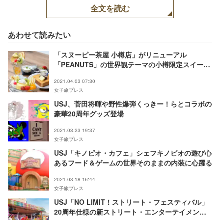
全文を読む
あわせて読みたい
「スヌーピー茶屋 小樽店」がリニューアル
「PEANUTS」の世界観テーマの小樽限定スイーツ
も登場
2021.04.03 07:30
女子旅プレス
USJ、菅田将暉や野性爆弾くっきー！らとコラボの
豪華20周年グッズ登場
2021.03.23 19:37
女子旅プレス
USJ「キノピオ・カフェ」シェフキノピオの遊び心
あるフード＆ゲームの世界そのままの内装に心躍る
2021.03.18 16:44
女子旅プレス
USJ「NO LIMIT！ストリート・フェスティバル」
20周年仕様の新ストリート・エンターテイメント