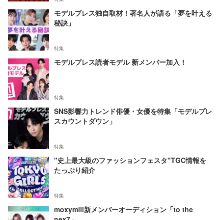
モデルプレス独自取材！著名人が語る「夢を叶える
秘訣」
特集
モデルプレス読者モデル 新メンバー加入！
特集
SNS影響力トレンド俳優・女優を特集「モデルプレ
スカウントダウン」
特集
"史上最大級のファッションフェスタ"TGC情報を
たっぷり紹介
特集
moxymill新メンバーオーディション「to the
nex7」