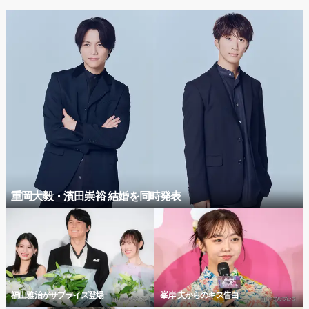
重岡大毅・濱田崇裕 結婚を同時発表
福山雅治がサプライズ登場
峯岸 夫からのキス告白