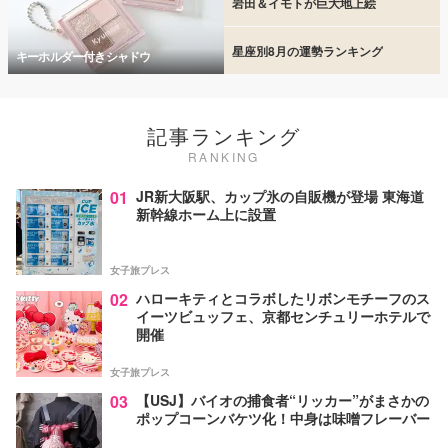
岩田＆イモトが巨大地上絵
星座別8月の運勢ランキング
キーホルダー付きシャドウ
記事ランキング
RANKING
01
JR新大阪駅、カップ氷の自販機が登場 東海道
新幹線ホーム上に設置
女子旅プレス
02
ハローキティとコラボしたリボンモチーフのス
イーツビュッフェ、京都センチュリーホテルで
開催
女子旅プレス
03
【USJ】バイオの捕食者“リッカー”がまさかの
ポップコーンバケツ化！中身は味噌フレーバー