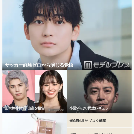
サッカー経験ゼロから演じる覚悟
山本舞香 第1子出産を報告
小栗5年ぶり民放レギュラー
光GENJI サブスク解禁