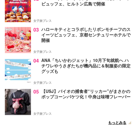
ビュッフェ、ヒルトン広島で開催
女子旅プレス
03
ハローキティとコラボしたリボンモチーフのス
イーツビュッフェ、京都センチュリーホテルで
開催
女子旅プレス
04
ANA「ちいかわジェット」10月下旬就航へ ハ
チワレやうさぎたちが機内品に＆制服姿の限定
グッズも
女子旅プレス
05
【USJ】バイオの捕食者“リッカー”がまさかの
ポップコーンバケツ化！中身は味噌フレーバー
女子旅プレス
もっとみる