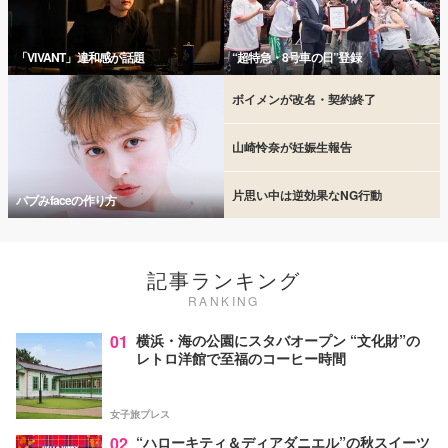
「VIVANT」違和感が話題
“超特急・8号車の日”登録
ボイメンが改名・契約終了
山崎怜奈が妊娠生報告
片思い中は逆効果なNG行動
バブみfaceの作り方
記事ランキング
RANKING
01
横浜・海の公園にスタバオープン “文化財”の
レトロ洋館で至福のコーヒー時間
女子旅プレス
02
“ハローキティ＆ディアダニエル”の秋スイーツ