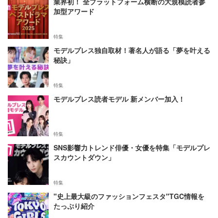
業界初！ 全プラットフォーム横断の大規模読者参
加型アワード
特集
モデルプレス独自取材！著名人が語る「夢を叶える
秘訣」
特集
モデルプレス読者モデル 新メンバー加入！
特集
SNS影響力トレンド俳優・女優を特集「モデルプレ
スカウントダウン」
特集
"史上最大級のファッションフェスタ"TGC情報を
たっぷり紹介