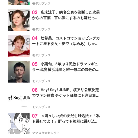
「かっこいい」と反響
モデルプレス
03
広末涼子、病名公表を決断した次男
からの言葉「言い訳にするのも嫌だっ
た」「言うべきか迷った」
モデルプレス
04
辻希美、コストコでショッピングカ
ートに座る次女・夢空（ゆめあ）ちゃん
の姿公開「乗りこなしてる感じが可愛す
ぎ」「成長を感じる」の声
モデルプレス
05
小栗旬、5年ぶり民放ドラマレギュ
ラー出演 横浜流星と唯一無二の異色のバ
ディで初共演【LOST10】
モデルプレス
06
Hey! Say! JUMP、横アリ公演決定
でファン歓喜 チケット価格にも注目集ま
る「激アツ」「平成に戻ったみたい」
モデルプレス
07
＜図々しい娘の友だち対処法＞「私
も乗せてよ！」断っても強引に乗り込ん
でくる友だち【第1話まんが】
ママスタ☆セレクト