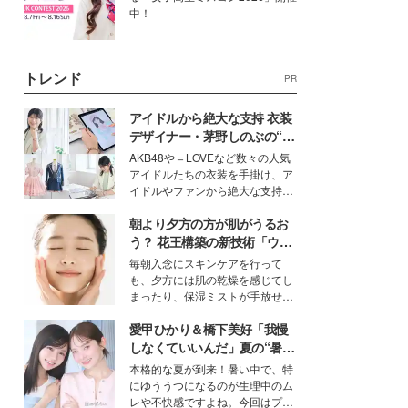
中！
トレンド
PR
アイドルから絶大な支持 衣装
デザイナー・茅野しのぶの“可
愛い”を作る美学＜「シチズン
AKB48や＝LOVEなど数々の人気
クロスシー」インタビュー＞
アイドルたちの衣装を手掛け、ア
イドルやファンから絶大な支持を
得る、株式会社オサレカンパニー
朝より夕方の方が肌がうるお
取締役兼クリエイティブディレク
ター・茅野しのぶ。一人ひとりの
う？ 花王構築の新技術「ウォ
個性に寄り添い、魅力を引き出す
ーターキャプチャリングスキ
毎朝入念にスキンケアを行って
衣装作りは、多くの女性たちに勇
ン（捕水肌）」がスキンケア
も、夕方には肌の乾燥を感じてし
気と自信を与え続けている。
の常識を変える予感
まったり、保湿ミストが手放せな
いという読者も多いのでは？そん
愛甲ひかり＆橋下美好「我慢
な美容の常識を大きく変える可能
性を秘めた、革新的な「Water
しなくていいんだ」夏の“暑さ
Capturing Skin（ウォーターキャ
対策”の新しい選択肢とは？
本格的な夏が到来！暑い中で、特
プチャリングスキン：捕水肌）」
にゆううつになるのが生理中のム
技術を、花王が構築した。
レや不快感ですよね。今回はプラ