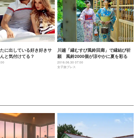
たに出している好き好きサ
川越「縁むすび風鈴回廊」で縁結び祈
んと気付けてる？
願 風鈴2000個が涼やかに夏を彩る
:00
2016.06.30 07:00
女子旅プレス