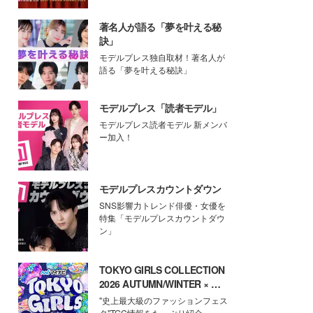
著名人が語る「夢を叶える秘
訣」
モデルプレス独自取材！著名人が
語る「夢を叶える秘訣」
モデルプレス「読者モデル」
モデルプレス読者モデル 新メンバ
ー加入！
モデルプレスカウントダウン
SNS影響力トレンド俳優・女優を
特集「モデルプレスカウントダウ
ン」
TOKYO GIRLS COLLECTION
2026 AUTUMN/WINTER × モ
デルプレス
"史上最大級のファッションフェス
タ"TGC情報をたっぷり紹介