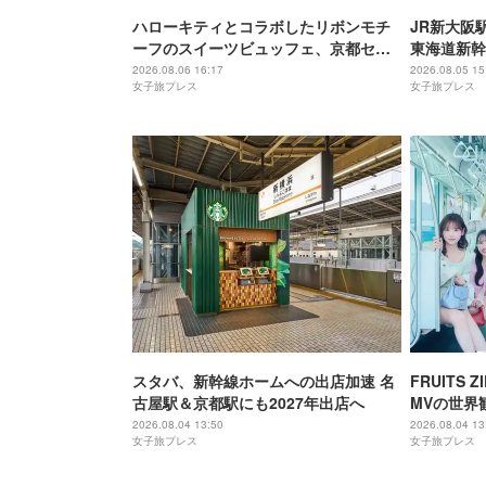
ハローキティとコラボしたリボンモチ
JR新大阪
ーフのスイーツビュッフェ、京都セン
東海道新幹
チュリーホテルで開催
2026.08.06 16:17
2026.08.05 15
女子旅プレス
女子旅プレス
スタバ、新幹線ホームへの出店加速 名
FRUITS
古屋駅＆京都駅にも2027年出店へ
MVの世界
メンバーの
2026.08.04 13:50
2026.08.04 13
女子旅プレス
女子旅プレス