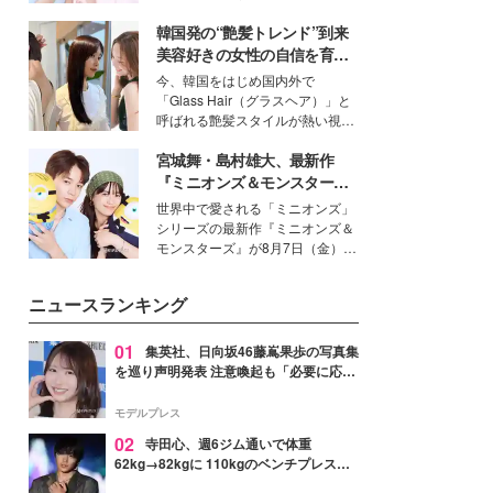
イベートでも仲良しで旅行好きな
韓国発の“艶髪トレンド”到来
モデル・愛甲ひかりさんと橋下美
好さんを迎えて本音で女子会トー
美容好きの女性の自信を育む
ク。猛暑のお出かけを快適に過ご
「ヘアケア事情」って？
今、韓国をはじめ国内外で
すヒントや、2人が感動した夏の
「Glass Hair（グラスヘア）」と
生理の新常識にも迫りました。
呼ばれる艶髪スタイルが熱い視線
を集めています。メイクやファッ
宮城舞・島村雄大、最新作
ションの完成度を高めるベースと
して、“髪そのものの美しさ”に改
『ミニオンズ＆モンスター
めて注目する人が増えている様
ズ』の魅力熱弁 ハチャメチャ
世界中で愛される「ミニオンズ」
子。今回は、そんな憧れの艶やか
だけじゃない“友情と絆”に感
シリーズの最新作『ミニオンズ＆
な髪を日常で叶える、美容好きの
動
モンスターズ』が8月7日（金）に
女性たちのヘアケア事情を紹介し
公開。モデルプレスでは、“大のミ
ます。
ニオン好き”という共通点を持つモ
ニュースランキング
デルの宮城舞と島村雄大の特別対
談をお届け！それぞれの視点か
ら、今作ならではの魅力や予想外
01
集英社、日向坂46藤嶌果歩の写真集
の感動をもたらす奥深いストーリ
を巡り声明発表 注意喚起も「必要に応じ
ーについて熱く語り合ってもらっ
て法的措置を含む対応を検討」
た。
モデルプレス
02
寺田心、週6ジム通いで体重
62kg→82kgに 110kgのベンチプレス持
ち上げる姿披露「胸板の厚みすごい」