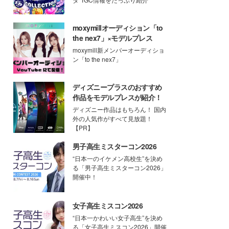
moxymillオーディション「to
the nex7」×モデルプレス
moxymill新メンバーオーディショ
ン「to the nex7」
ディズニープラスのおすすめ
作品をモデルプレスが紹介！
ディズニー作品はもちろん！ 国内
外の人気作がすべて見放題！
【PR】
男子高生ミスターコン2026
“日本一のイケメン高校生”を決め
る「男子高生ミスターコン2026」
開催中！
女子高生ミスコン2026
“日本一かわいい女子高生”を決め
る「女子高生ミスコン2026」開催