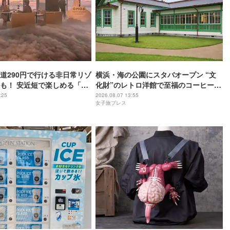
道290円で行ける非日常リゾ
横浜・海の公園にスタバオープン “文
も！ 安近短で楽しめる「関
化財”のレトロ洋館で至福のコーヒー時
おすすめホテル3選
間
:25
2026.08.07 13:55
女子旅プレス