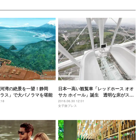
河湾の絶景を一望！静岡
日本一高い観覧車「レッドホース オオ
ラス」で大パノラマを堪能
サカ ホイール」誕生 透明な床がスリ
ル満点！
:18
2016.06.30 12:01
女子旅プレス