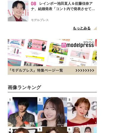
08
レインボー池田直人＆佐藤佳奈ア
ナ、結婚発表「コント内で発表させてい
ただきました」読売テレビ退社は生活拠
点変更のため
モデルプレス
もっとみる
画像ランキング
1
2
3
4
5
6