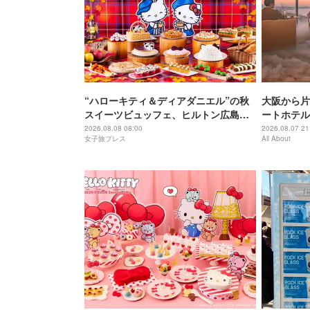
“ハローキティ＆ディアダニエル”の秋
大阪から片
スイーツビュッフェ、ヒルトン広島で
ートホテル
開催
西穴場」の
2026.08.08 08:00
2026.08.07 21
女子旅プレス
All About