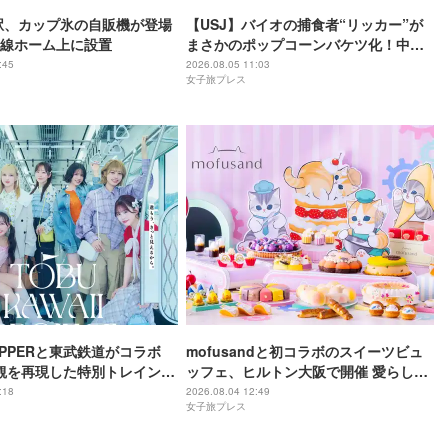
駅、カップ氷の自販機が登場
【USJ】バイオの捕食者“リッカー”が
線ホーム上に設置
まさかのポップコーンバケツ化！中身
は味噌フレーバー
:45
2026.08.05 11:03
女子旅プレス
 ZIPPERと東武鉄道がコラボ
mofusandと初コラボのスイーツビュ
観を再現した特別トレイン＆
ッフェ、ヒルトン大阪で開催 愛らしい
限定アナウンス
にゃんこ達がケーキに
:18
2026.08.04 12:49
女子旅プレス