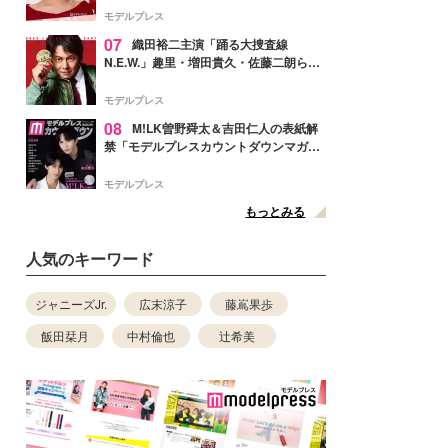
ぎ」「成長を感じる」の声
モデルプレス
07
織田裕二主演「踊る大捜査線
N.E.W.」趣里・増田貴久・佐藤二朗ら新
メンバー紹介映像解禁 各キャラクター象
徴する“謎のキーワード”も
モデルプレス
08
M!LK曽野舜太＆吉田仁人の表紙解
禁「モデルプレスカウントダウンマガジ
ン」巻頭に登場
モデルプレス
もっとみる
人気のキーワード
ジャニーズJr.
広末涼子
藤嶌果歩
飯田栞月
中村倫也
辻希美