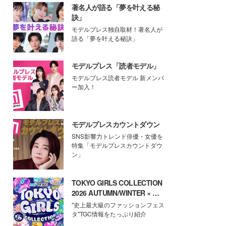
著名人が語る「夢を叶える秘
訣」
モデルプレス独自取材！著名人が
語る「夢を叶える秘訣」
モデルプレス「読者モデル」
モデルプレス読者モデル 新メンバ
ー加入！
モデルプレスカウントダウン
SNS影響力トレンド俳優・女優を
特集「モデルプレスカウントダウ
ン」
TOKYO GIRLS COLLECTION
2026 AUTUMN/WINTER × モ
デルプレス
"史上最大級のファッションフェス
タ"TGC情報をたっぷり紹介