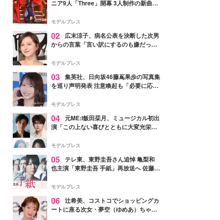
ニア9人「Three」開幕 3人制作の新曲＆
手描きセットに込めた想い「もっと前に
進んで夢を掴みたい」【ゲネプロレポ】
モデルプレス
02
広末涼子、病名公表を決断した次男
からの言葉「言い訳にするのも嫌だっ
た」「言うべきか迷った」
モデルプレス
03
集英社、日向坂46藤嶌果歩の写真集
を巡り声明発表 注意喚起も「必要に応じ
て法的措置を含む対応を検討」
モデルプレス
04
元ME:I飯田栞月、ミュージカル初出
演「この上ない喜びとともに大変光栄」
4年ぶり上演「ファントム」城田優らキ
ャスト発表
モデルプレス
05
テレ東、東野圭吾さん追悼 亀梨和
也主演「東野圭吾 手紙」再放送へ 佐藤隆
太・本田翼・中村倫也ら出演
モデルプレス
06
辻希美、コストコでショッピングカ
ートに座る次女・夢空（ゆめあ）ちゃん
の姿公開「乗りこなしてる感じが可愛す