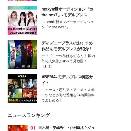
moxymillオーディション「to
the nex7」×モデルプレス
moxymill新メンバーオーディショ
ン「to the nex7」
ディズニープラスのおすすめ
作品をモデルプレスが紹介！
ディズニー作品はもちろん！ 国内
外の人気作がすべて見放題！
【PR】
ABEMA×モデルプレス特設サ
イト
ニュース・恋リア・アニメ・スポ
ーツなど多彩な番組を24時間無料
で楽しめる！
ニュースランキング
01
元木湧・安嶋秀生・内村颯太らジュ