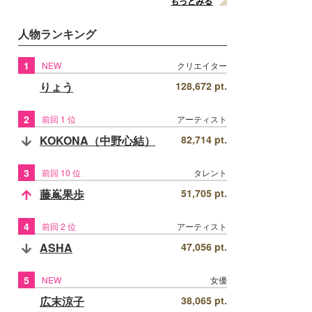
もっとみる
人物ランキング
1
NEW
クリエイター
りょう
128,672 pt.
2
前回 1 位
アーティスト
KOKONA（中野心結）
82,714 pt.
3
前回 10 位
タレント
藤嶌果歩
51,705 pt.
4
前回 2 位
アーティスト
ASHA
47,056 pt.
5
NEW
女優
広末涼子
38,065 pt.