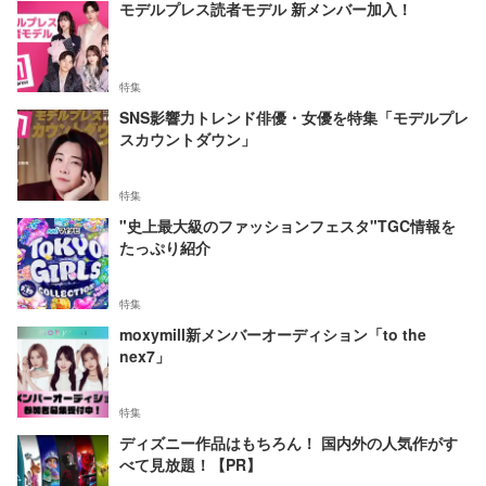
モデルプレス読者モデル 新メンバー加入！
特集
SNS影響力トレンド俳優・女優を特集「モデルプレ
スカウントダウン」
特集
"史上最大級のファッションフェスタ"TGC情報を
たっぷり紹介
特集
moxymill新メンバーオーディション「to the
nex7」
特集
ディズニー作品はもちろん！ 国内外の人気作がす
べて見放題！【PR】