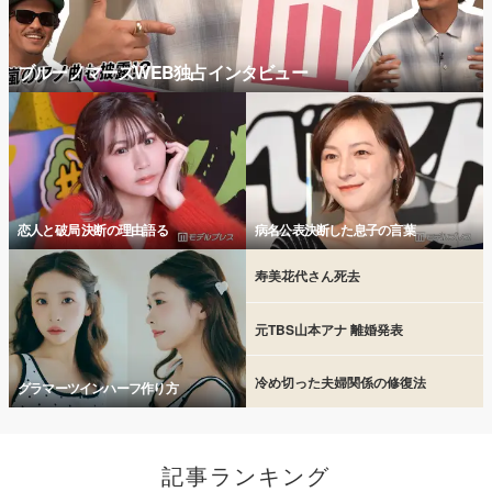
ブルーノマーズWEB独占インタビュー
恋人と破局 決断の理由語る
病名公表決断した息子の言葉
寿美花代さん死去
元TBS山本アナ 離婚発表
冷め切った夫婦関係の修復法
グラマーツインハーフ作り方
記事ランキング