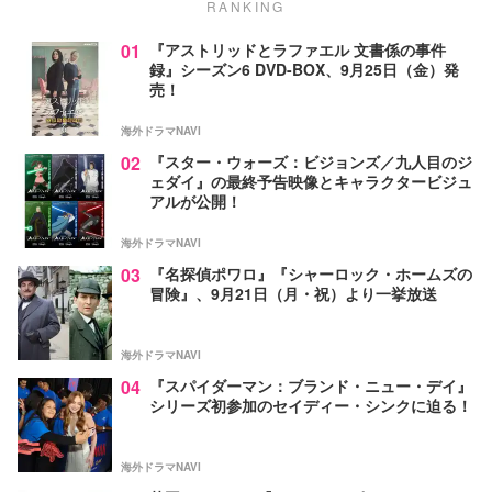
RANKING
01
『アストリッドとラファエル 文書係の事件
録』シーズン6 DVD-BOX、9月25日（金）発
売！
海外ドラマNAVI
02
『スター・ウォーズ：ビジョンズ／九人目のジ
ェダイ』の最終予告映像とキャラクタービジュ
アルが公開！
海外ドラマNAVI
03
『名探偵ポワロ』『シャーロック・ホームズの
冒険』、9月21日（月・祝）より一挙放送
海外ドラマNAVI
04
『スパイダーマン：ブランド・ニュー・デイ』
シリーズ初参加のセイディー・シンクに迫る！
海外ドラマNAVI