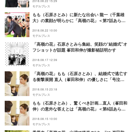
2018.08.22 15:29
モデルプレス
もも（石原さとみ）に新たな出会い 龍一（千葉雄
大）の素顔が明らかに「高嶺の花」＜第7話あらす
じ＞
2018.08.22 10:00
モデルプレス
「高嶺の花」石原さとみら集結、笑顔の“結婚式”オ
フショットが話題 峯田和伸が撮影秘話明かす
2018.08.17 12:39
モデルプレス
「高嶺の花」もも（石原さとみ）、結婚式で逃亡す
る衝撃展開 直人（峯田和伸）の優しさに「号泣」
の声殺到
2018.08.15 23:18
モデルプレス
もも（石原さとみ）、驚くべき計画…直人（峯田和
伸）の意外な答えとは「高嶺の花」＜第6話あらす
じ＞
2018.08.15 10:00
モデルプレス