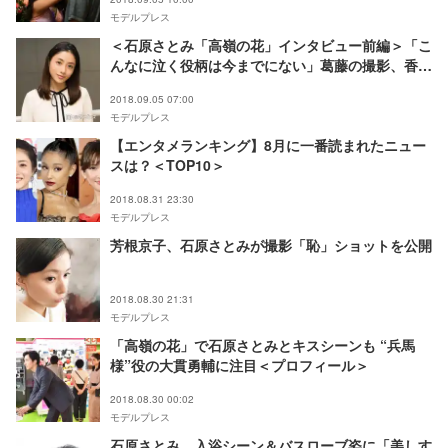
モデルプレス
＜石原さとみ「高嶺の花」インタビュー前編＞「こ
んなに泣く役柄は今までにない」葛藤の撮影、香里
奈との“心地いい”関係とは
2018.09.05 07:00
モデルプレス
【エンタメランキング】8月に一番読まれたニュー
スは？＜TOP10＞
2018.08.31 23:30
モデルプレス
芳根京子、石原さとみが撮影「恥」ショットを公開
2018.08.30 21:31
モデルプレス
「高嶺の花」で石原さとみとキスシーンも “兵馬
様”役の大貫勇輔に注目＜プロフィール＞
2018.08.30 00:02
モデルプレス
石原さとみ、入浴シーン＆バスローブ姿に「美しす