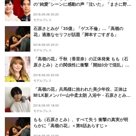
の“純愛”シーンに感動の声「泣いた」「まさに野島
作品」
2018.09.06 00:20
モデルプレス
石原さとみが「35億」「ゲス不倫」…「高嶺の
花」過激なセリフが話題「脚本すごすぎる」
2018.09.05 23:31
モデルプレス
「高嶺の花」千秋（香里奈）の正体発覚 もも（石
原さとみ）との関係性に衝撃「開始3分で混乱」
「最高に美しい」
2018.09.05 23:05
モデルプレス
「高嶺の花」兵馬様に拾われた美少年役、正体は
M!LK新メンバー山中柔太朗 入浴中・石原さとみと
のシーンも【注目の人物】
2018.09.05 18:00
モデルプレス
もも（石原さとみ）、すべて失う 衝撃の真実が明
らかに「高嶺の花」＜第9話あらすじ＞
2018.09.05 10:00