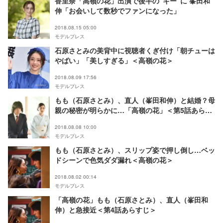
香里奈「高嶺の花」出演で後半の“キー”に 峯田和
伸「お会いして数秒でファンになった」
2018.08.15 05:00
モデルプレス
石原さとみの美背中に視聴者くぎ付け「朝チューは
やばい」「美しすぎる」＜高嶺の花＞
2018.08.09 17:56
モデルプレス
もも（石原さとみ）、直人（峯田和伸）と結婚？母
親の秘密が明らかに…「高嶺の花」＜第5話あらす
じ＞
2018.08.08 10:00
モデルプレス
もも（石原さとみ）、スリップ姿で押し倒し…ベッ
ドシーンで色気ダダ漏れ＜高嶺の花＞
2018.08.02 00:14
モデルプレス
「高嶺の花」もも（石原さとみ）、直人（峯田和
伸）と急接近＜第4話あらすじ＞