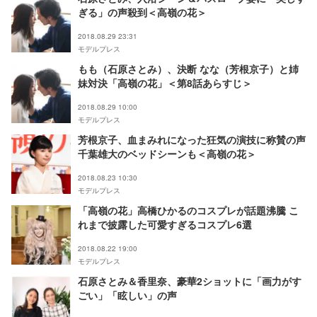
ぎる」の声殺到＜高嶺の花＞
2018.08.29 23:31
モデルプレス
もも（石原さとみ）、決断 なな（芳根京子）と姉
妹対決「高嶺の花」＜第8話あらすじ＞
2018.08.29 10:00
モデルプレス
芳根京子、血まみれになった狂気の演技に称賛の声
千葉雄大のベッドシーンも＜高嶺の花＞
2018.08.23 10:30
モデルプレス
「高嶺の花」高橋ひかるのコスプレが話題沸騰 こ
れまで披露した可愛すぎるコスプレ6選
2018.08.22 19:00
モデルプレス
石原さとみ＆香里奈、豪華2ショットに「画力がす
ごい」「眩しい」の声