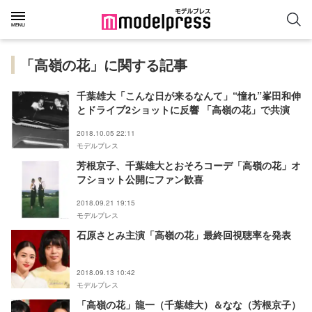
「高嶺の花」に関する記事
千葉雄大「こんな日が来るなんて」“憧れ”峯田和伸
とドライブ2ショットに反響 「高嶺の花」で共演
2018.10.05 22:11
モデルプレス
芳根京子、千葉雄大とおそろコーデ「高嶺の花」オ
フショット公開にファン歓喜
2018.09.21 19:15
モデルプレス
石原さとみ主演「高嶺の花」最終回視聴率を発表
2018.09.13 10:42
モデルプレス
「高嶺の花」龍一（千葉雄大）＆なな（芳根京子）