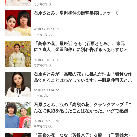
モデルプレス
石原さとみ、峯田和伸の衝撃暴露にツッコミ
2018.09.12 16:02
モデルプレス
「高嶺の花」最終話 もも（石原さとみ）、家元
に？直人（峯田和伸）に別れ告げる＜あらすじ＞
2018.09.12 10:00
モデルプレス
石原さとみが「高嶺の花」に挑んだ理由「難解な作
品であることはわかっています」―野島伸司氏と信
じた“連続ドラマの可能性”＜モデルプレスインタビ
2018.09.12 08:00
ュー後編＞
モデルプレス
石原さとみ、涙の「高嶺の花」クランクアップ「こ
んなに孤独を感じたことはなかった」ハグで感謝伝
える
2018.09.07 17:53
モデルプレス
「高嶺の花」なな（芳根京子）＆龍一（千葉雄大）