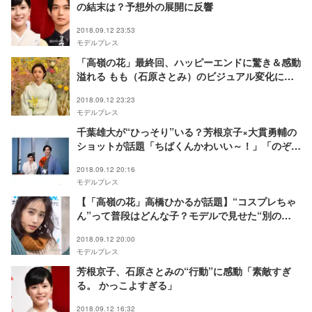
の結末は？予想外の展開に反響
2018.09.12 23:53
モデルプレス
「高嶺の花」最終回、ハッピーエンドに驚き＆感動
溢れる もも（石原さとみ）のビジュアル変化にも
注目
2018.09.12 23:23
モデルプレス
千葉雄大が“ひっそり”いる？芳根京子×大貫勇輔の
ショットが話題「ちばくんかわいい～！」「のぞい
てる？」
2018.09.12 20:16
モデルプレス
【「高嶺の花」高橋ひかるが話題】“コスプレちゃ
ん”って普段はどんな子？モデルで見せた“別の
顔”に大物の予感＜モデルプレスインタビュー＞
2018.09.12 20:00
モデルプレス
芳根京子、石原さとみの“行動”に感動「素敵すぎ
る。 かっこよすぎる」
2018.09.12 16:32