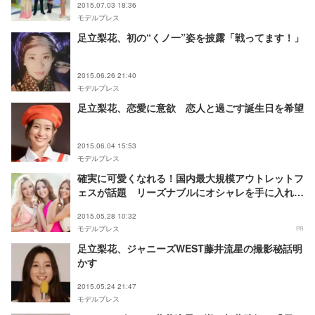
2015.07.03 18:36
モデルプレス
足立梨花、初の“くノ一”姿を披露「戦ってます！」
2015.06.26 21:40
モデルプレス
足立梨花、恋愛に意欲 恋人と過ごす誕生日を希望
2015.06.04 15:53
モデルプレス
確実に可愛くなれる！国内最大規模アウトレットフ
ェスが話題 リーズナブルにオシャレを手に入れよ
う
2015.05.28 10:32
モデルプレス
PR
足立梨花、ジャニーズWEST藤井流星の撮影秘話明
かす
2015.05.24 21:47
モデルプレス