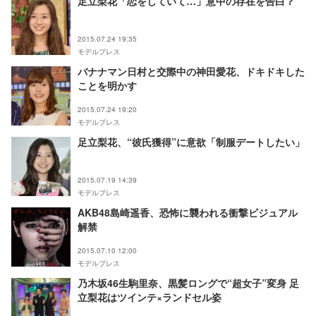
足立梨花「恋をしていて…」意中の存在を告白？
2015.07.24 19:35
モデルプレス
バナナマン日村と交際中の神田愛花、ドキドキした
ことを明かす
2015.07.24 19:20
モデルプレス
足立梨花、“彼氏獲得”に意欲「制服デートしたい」
2015.07.19 14:39
モデルプレス
AKB48島崎遥香、恐怖に襲われる衝撃ビジュアル
解禁
2015.07.10 12:00
モデルプレス
乃木坂46生駒里奈、黒髪ロングで“超女子”変身 足
立梨花はツインテ×ランドセル姿