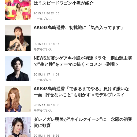
は？スピードワゴン小沢が紹介
2015.11.30 21:05
モデルプレス
AKB48島崎遥香、初挑戦に「気合入ってます」
2015.11.21 18:37
モデルプレス
NEWS加藤シゲアキ小説が初連ドラ化 桐山漣主演
で“生と性”をテーマに描く＜コメント到着＞
2015.11.17 11:04
モデルプレス
AKB48島崎遥香「できるまでやる」負けず嫌いな
一面 “許せないこと”も明かす＜モデルプレスイン
タビュー＞
2015.11.16 18:00
モデルプレス
ダレノガレ明美が“ネイルクイーン”に 念願の初受
賞に歓喜
2015.11.16 16:56