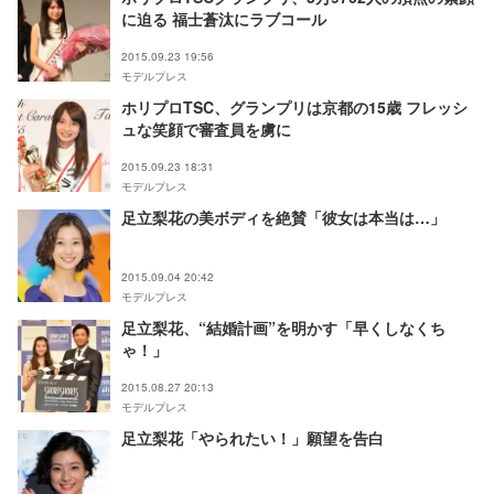
に迫る 福士蒼汰にラブコール
2015.09.23 19:56
モデルプレス
ホリプロTSC、グランプリは京都の15歳 フレッシ
ュな笑顔で審査員を虜に
2015.09.23 18:31
モデルプレス
足立梨花の美ボディを絶賛「彼女は本当は…」
2015.09.04 20:42
モデルプレス
足立梨花、“結婚計画”を明かす「早くしなくち
ゃ！」
2015.08.27 20:13
モデルプレス
足立梨花「やられたい！」願望を告白