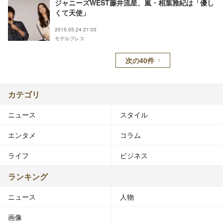
ジャニーズWEST藤井流星、嵐・相葉雅紀は「優し
くて天使」
2015.05.24 21:03
モデルプレス
次の40件
カテゴリ
ニュース
スタイル
エンタメ
コラム
ライフ
ビジネス
ランキング
ニュース
人物
画像