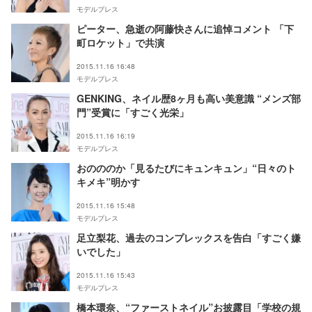
モデルプレス
ピーター、急逝の阿藤快さんに追悼コメント 「下
町ロケット」で共演
2015.11.16 16:48
モデルプレス
GENKING、ネイル歴8ヶ月も高い美意識 “メンズ部
門”受賞に「すごく光栄」
2015.11.16 16:19
モデルプレス
おのののか「見るたびにキュンキュン」“日々のト
キメキ”明かす
2015.11.16 15:48
モデルプレス
足立梨花、過去のコンプレックスを告白「すごく嫌
いでした」
2015.11.16 15:43
モデルプレス
橋本環奈、“ファーストネイル”お披露目「学校の規