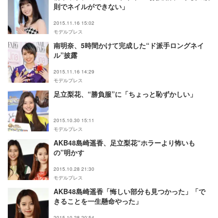
則でネイルができない」
2015.11.16 15:02
モデルプレス
南明奈、5時間かけて完成した“ド派手ロングネイ
ル”披露
2015.11.16 14:29
モデルプレス
足立梨花、“勝負服”に「ちょっと恥ずかしい」
2015.10.30 15:11
モデルプレス
AKB48島崎遥香、足立梨花“ホラーより怖いも
の”明かす
2015.10.28 21:30
モデルプレス
AKB48島崎遥香「悔しい部分も見つかった」「で
きることを一生懸命やった」
2015.10.28 20:54