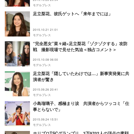
モデルプレス
足立梨花、彼氏ゲットへ「来年までには」
2015.10.21 21:01
モデルプレス
“完全悪女”菜々緒×足立梨花「ゾクゾクする」攻防
戦 撮影現場で見せた気迫＜独占コメント＞
2015.10.08 06:00
モデルプレス
足立梨花「隠していたわけでは…」新事実発覚に共
演者が驚き
2015.09.26 20:41
モデルプレス
小島瑠璃子、感極まり涙 共演者からツッコミ「仕
事とらないで」
2015.09.24 15:51
モデルプレス
ホリプロTSCグランプリ、3万9702人の頂点の素顔