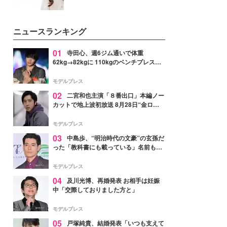
ニュースランキング
01
寺田心、週6ジム通いで体重
62kg→82kgに 110kgのベンチプレス持
ち上げる姿披露「胸板の厚みすごい」
「かっこいい」と反響
モデルプレス
02
二宮和也主演「８番出口」本編ノー
カットで地上波初放送 8月28日“金ロ
ー”枠
モデルプレス
03
中島歩、“明治時代の文豪”の玄孫だ
った「教科書にも載っている」名前も先
祖に由来
モデルプレス
04
及川光博、再婚発表 お相手は妊娠
中「交際しておりました方と」
モデルプレス
05
戸塚純貴、結婚発表「いつも支えて