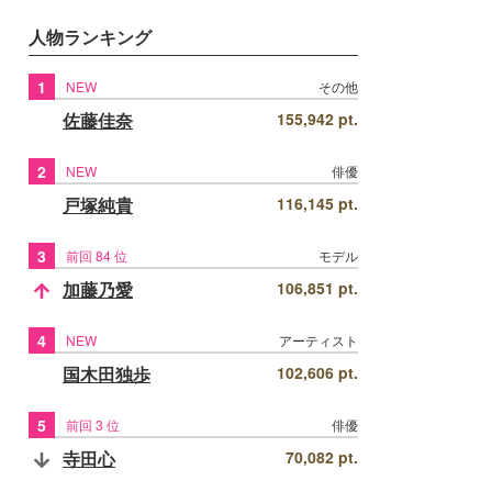
人物ランキング
1
NEW
その他
佐藤佳奈
155,942 pt.
2
NEW
俳優
戸塚純貴
116,145 pt.
3
前回 84 位
モデル
加藤乃愛
106,851 pt.
4
NEW
アーティスト
国木田独歩
102,606 pt.
5
前回 3 位
俳優
寺田心
70,082 pt.