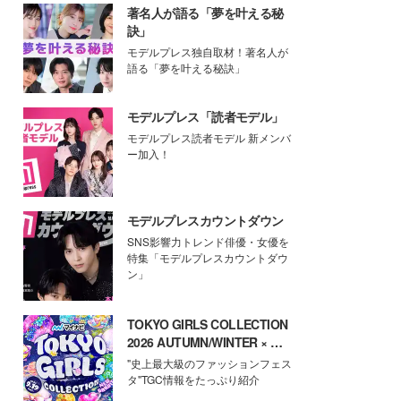
著名人が語る「夢を叶える秘
訣」
モデルプレス独自取材！著名人が
語る「夢を叶える秘訣」
モデルプレス「読者モデル」
モデルプレス読者モデル 新メンバ
ー加入！
モデルプレスカウントダウン
SNS影響力トレンド俳優・女優を
特集「モデルプレスカウントダウ
ン」
TOKYO GIRLS COLLECTION
2026 AUTUMN/WINTER × モ
デルプレス
"史上最大級のファッションフェス
タ"TGC情報をたっぷり紹介