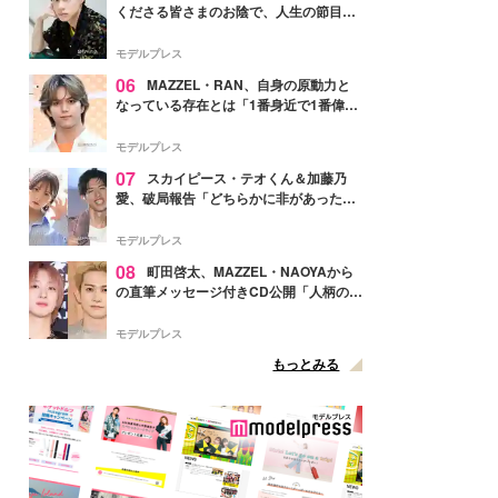
くださる皆さまのお陰で、人生の節目を
迎えられること、心より感謝しておりま
す」【全文】
モデルプレス
06
MAZZEL・RAN、自身の原動力と
なっている存在とは「1番身近で1番偉大
な存在」
モデルプレス
07
スカイピース・テオくん＆加藤乃
愛、破局報告「どちらかに非があったわ
けではなく」2023年2月に交際発表
モデルプレス
08
町田啓太、MAZZEL・NAOYAから
の直筆メッセージ付きCD公開「人柄の良
さがにじみ出てる」の声
モデルプレス
もっとみる