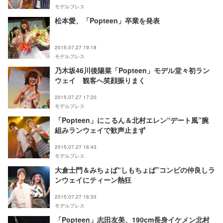
モデルプレス
松本愛、「Popteen」卒業を発表
2015.07.27 19:18
モデルプレス
乃木坂46川後陽菜「Popteen」モデル堂々初ラン
ウェイ 観客へ笑顔振りまく
2015.07.27 17:20
モデルプレス
「Popteen」にこるん＆北村エレン“デート風”腕
組みランウェイで歓声止まず
2015.07.27 16:43
モデルプレス
大倉士門＆みちょぱ“しもちょぱ”コンビの仲良しラ
ンウェイにティーン熱狂
2015.07.27 16:33
モデルプレス
「Popteen」志田友美、190cm長身イケメン北村