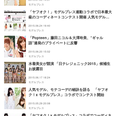
モデルプレス
「ヤフオク！」モデルプレス連動コラボで日本最大
級のコーディネートコンテスト開催 人気モデル、
女子アナも応援
2015.06.24 19:40
モデルプレス
「Popteen」藤田ニコル＆大澤玲美、“ギャル
語”連発のプライベートに反響
2015.06.20 15:02
モデルプレス
水着美女が競演 「日テレジェニック2015」候補生
お披露目
2015.06.17 18:24
モデルプレス
人気モデル、モテコーデの秘訣を語る 「ヤフオ
ク！x モデルプレス」コラボでコンテスト開始
2015.05.29 20:08
モデルプレス
「ヤフオク！x モデルプレス」コラボでコーディネ