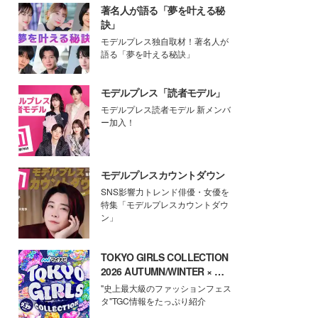
著名人が語る「夢を叶える秘
訣」
モデルプレス独自取材！著名人が
語る「夢を叶える秘訣」
モデルプレス「読者モデル」
モデルプレス読者モデル 新メンバ
ー加入！
モデルプレスカウントダウン
SNS影響力トレンド俳優・女優を
特集「モデルプレスカウントダウ
ン」
TOKYO GIRLS COLLECTION
2026 AUTUMN/WINTER × モ
デルプレス
"史上最大級のファッションフェス
タ"TGC情報をたっぷり紹介