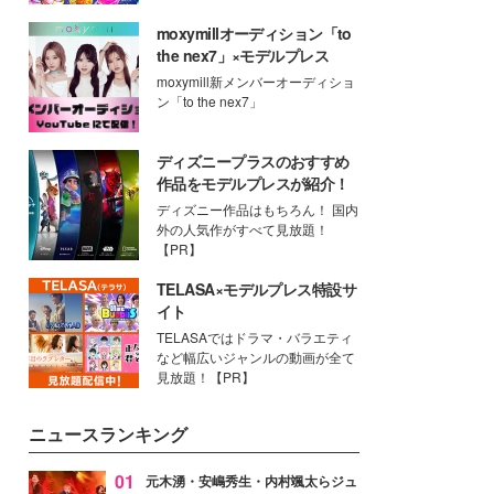
moxymillオーディション「to
the nex7」×モデルプレス
moxymill新メンバーオーディショ
ン「to the nex7」
ディズニープラスのおすすめ
作品をモデルプレスが紹介！
ディズニー作品はもちろん！ 国内
外の人気作がすべて見放題！
【PR】
TELASA×モデルプレス特設サ
イト
TELASAではドラマ・バラエティ
など幅広いジャンルの動画が全て
見放題！【PR】
ニュースランキング
01
元木湧・安嶋秀生・内村颯太らジュ