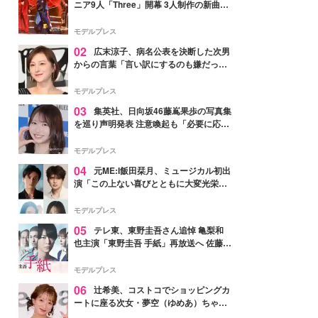
ニア9人「Three」開幕 3人制作の新曲＆
手描きセットに込めた想い「もっと前に
進んで夢を掴みたい」【ゲネプロレポ】
モデルプレス
02
広末涼子、病名公表を決断した次男
からの言葉「言い訳にするのも嫌だっ
た」「言うべきか迷った」
モデルプレス
03
集英社、日向坂46藤嶌果歩の写真集
を巡り声明発表 注意喚起も「必要に応じ
て法的措置を含む対応を検討」
モデルプレス
04
元ME:I飯田栞月、ミュージカル初出
演「この上ない喜びとともに大変光栄」
4年ぶり上演「ファントム」城田優らキ
ャスト発表
モデルプレス
05
テレ東、東野圭吾さん追悼 亀梨和
也主演「東野圭吾 手紙」再放送へ 佐藤隆
太・本田翼・中村倫也ら出演
モデルプレス
06
辻希美、コストコでショッピングカ
ートに座る次女・夢空（ゆめあ）ちゃん
の姿公開「乗りこなしてる感じが可愛す