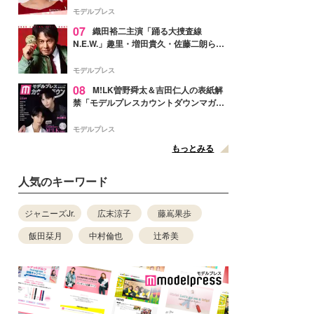
ぎ」「成長を感じる」の声
モデルプレス
07
織田裕二主演「踊る大捜査線
N.E.W.」趣里・増田貴久・佐藤二朗ら新
メンバー紹介映像解禁 各キャラクター象
徴する“謎のキーワード”も
モデルプレス
08
M!LK曽野舜太＆吉田仁人の表紙解
禁「モデルプレスカウントダウンマガジ
ン」巻頭に登場
モデルプレス
もっとみる
人気のキーワード
ジャニーズJr.
広末涼子
藤嶌果歩
飯田栞月
中村倫也
辻希美