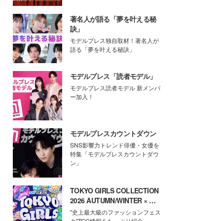
著名人が語る「夢を叶える秘
訣」
モデルプレス独自取材！著名人が
語る「夢を叶える秘訣」
モデルプレス「読者モデル」
モデルプレス読者モデル 新メンバ
ー加入！
モデルプレスカウントダウン
SNS影響力トレンド俳優・女優を
特集「モデルプレスカウントダウ
ン」
TOKYO GIRLS COLLECTION
2026 AUTUMN/WINTER × モ
デルプレス
"史上最大級のファッションフェス
タ"TGC情報をたっぷり紹介