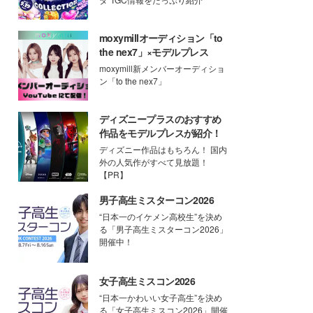
moxymillオーディション「to
the nex7」×モデルプレス
moxymill新メンバーオーディショ
ン「to the nex7」
ディズニープラスのおすすめ
作品をモデルプレスが紹介！
ディズニー作品はもちろん！ 国内
外の人気作がすべて見放題！
【PR】
男子高生ミスターコン2026
“日本一のイケメン高校生”を決め
る「男子高生ミスターコン2026」
開催中！
女子高生ミスコン2026
“日本一かわいい女子高生”を決め
る「女子高生ミスコン2026」開催