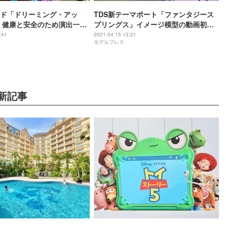
ード「ドリーミング・アッ
TDS新テーマポート「ファンタジース
 健康と安全のため演出一部
プリングス」イメージ模型の動画初公
開 「アナ雪」「塔の上のラプンツェ
:41
2021.04.15 13:21
モデルプレス
ル」など
新記事