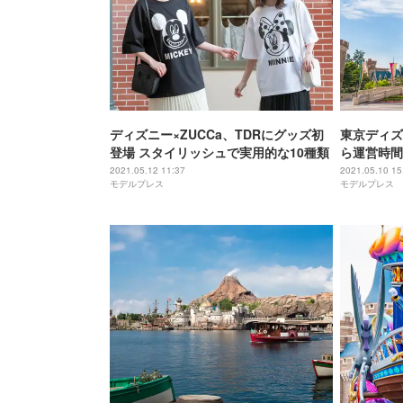
ディズニー×ZUCCa、TDRにグッズ初
東京ディズ
登場 スタイリッシュで実用的な10種類
ら運営時間
は引き続き
2021.05.12 11:37
2021.05.10 15
モデルプレス
モデルプレス