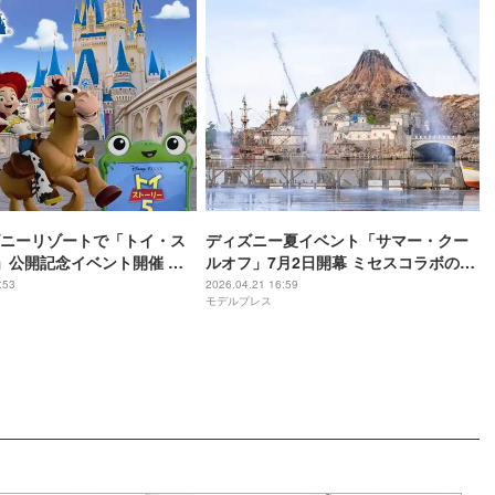
ニーリゾートで「トイ・ス
ディズニー夏イベント「サマー・クー
」公開記念イベント開催 グ
ルオフ」7月2日開幕 ミセスコラボのグ
ュー、ホテル連動企画も
ッズやメニューも新たに登場
:53
2026.04.21 16:59
モデルプレス