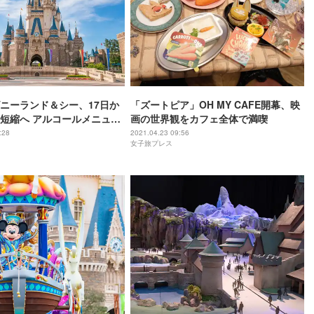
ニーランド＆シー、17日か
「ズートピア」OH MY CAFE開幕、映
短縮へ アルコールメニュー
画の世界観をカフェ全体で満喫
提供休止
:28
2021.04.23 09:56
女子旅プレス