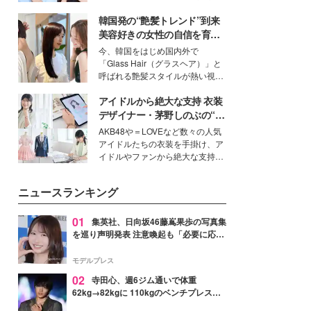
公開。モデルプレスでは、“大のミ
韓国発の“艶髪トレンド”到来
ニオン好き”という共通点を持つモ
デルの宮城舞と島村雄大の特別対
美容好きの女性の自信を育む
談をお届け！それぞれの視点か
「ヘアケア事情」って？
今、韓国をはじめ国内外で
ら、今作ならではの魅力や予想外
「Glass Hair（グラスヘア）」と
の感動をもたらす奥深いストーリ
呼ばれる艶髪スタイルが熱い視線
ーについて熱く語り合ってもらっ
を集めています。メイクやファッ
た。
アイドルから絶大な支持 衣装
ションの完成度を高めるベースと
して、“髪そのものの美しさ”に改
デザイナー・茅野しのぶの“可
めて注目する人が増えている様
愛い”を作る美学＜「シチズン
AKB48や＝LOVEなど数々の人気
子。今回は、そんな憧れの艶やか
クロスシー」インタビュー＞
アイドルたちの衣装を手掛け、ア
な髪を日常で叶える、美容好きの
イドルやファンから絶大な支持を
女性たちのヘアケア事情を紹介し
得る、株式会社オサレカンパニー
ます。
取締役兼クリエイティブディレク
ニュースランキング
ター・茅野しのぶ。一人ひとりの
個性に寄り添い、魅力を引き出す
衣装作りは、多くの女性たちに勇
01
集英社、日向坂46藤嶌果歩の写真集
気と自信を与え続けている。
を巡り声明発表 注意喚起も「必要に応じ
て法的措置を含む対応を検討」
モデルプレス
02
寺田心、週6ジム通いで体重
62kg→82kgに 110kgのベンチプレス持
ち上げる姿披露「胸板の厚みすごい」