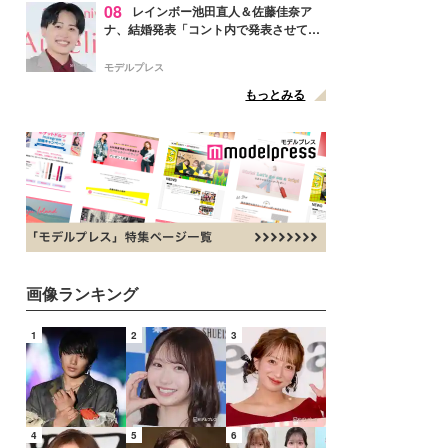
08
レインボー池田直人＆佐藤佳奈ア
ナ、結婚発表「コント内で発表させてい
ただきました」読売テレビ退社は生活拠
点変更のため
モデルプレス
もっとみる
画像ランキング
1
2
3
4
5
6