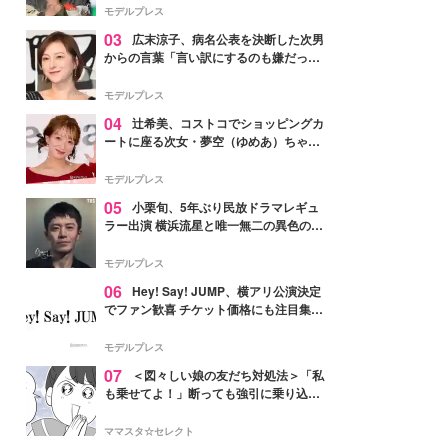
「かっこいい」と反響
モデルプレス
03
広末涼子、病名公表を決断した次男
からの言葉「言い訳にするのも嫌だっ
た」「言うべきか迷った」
モデルプレス
04
辻希美、コストコでショッピングカ
ートに座る次女・夢空（ゆめあ）ちゃん
の姿公開「乗りこなしてる感じが可愛す
ぎ」「成長を感じる」の声
モデルプレス
05
小栗旬、5年ぶり民放ドラマレギュ
ラー出演 横浜流星と唯一無二の異色のバ
ディで初共演【LOST10】
モデルプレス
06
Hey! Say! JUMP、横アリ公演決定
でファン歓喜 チケット価格にも注目集ま
る「激アツ」「平成に戻ったみたい」
モデルプレス
07
＜図々しい娘の友だち対処法＞「私
も乗せてよ！」断っても強引に乗り込ん
でくる友だち【第1話まんが】
ママスタ☆セレクト