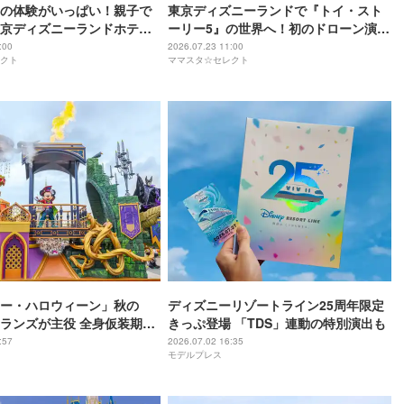
の体験がいっぱい！親子で
東京ディズニーランドで『トイ・スト
京ディズニーランドホテ
ーリー5』の世界へ！初のドローン演出
アドベンチャー！」
が彩るナイトショーも必見
:00
2026.07.23 11:00
クト
ママスタ☆セレクト
ー・ハロウィーン」秋の
ディズニーリゾートライン25周年限定
ィランズが主役 全身仮装期間
きっぷ登場 「TDS」連動の特別演出も
ズも公開
:57
2026.07.02 16:35
モデルプレス