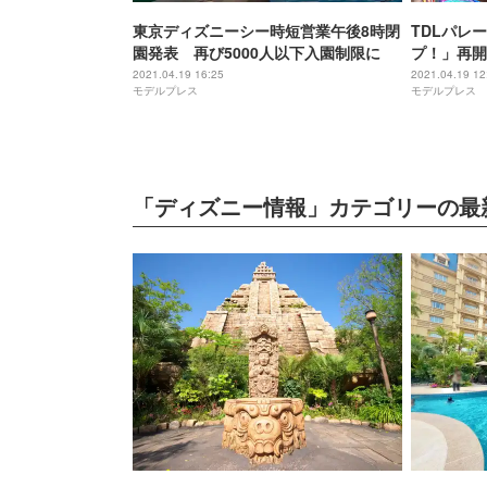
東京ディズニーシー時短営業午後8時閉
TDLパレ
園発表 再び5000人以下入園制限に
プ！」再開
変更
2021.04.19 16:25
2021.04.19 12
モデルプレス
モデルプレス
「ディズニー情報」カテゴリーの最