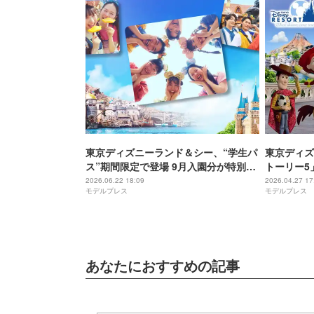
東京ディズニーランド＆シー、“学生パ
東京ディズ
ス”期間限定で登場 9月入園分が特別価
トーリー5
格に
ッズ・メニ
2026.06.22 18:09
2026.04.27 17
モデルプレス
モデルプレス
あなたにおすすめの記事