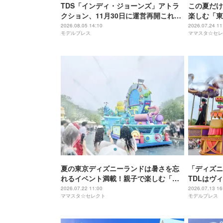
TDS「インディ・ジョーンズ」アトラ
この夏だけ
クション、11月30日に運営再開これま
楽しむ「東
で以上の臨場感に
ル・サマー
2026.08.05 14:10
2026.07.24 11
モデルプレス
ママスタ☆セレ
夏の東京ディズニーランドは暑さを忘
「ディズニ
れるイベント満載！親子で楽しむ「サ
TDLはヴ
マー・クールオフ」開催中
や限定グッ
2026.07.22 11:00
2026.07.13 16
ママスタ☆セレクト
モデルプレス