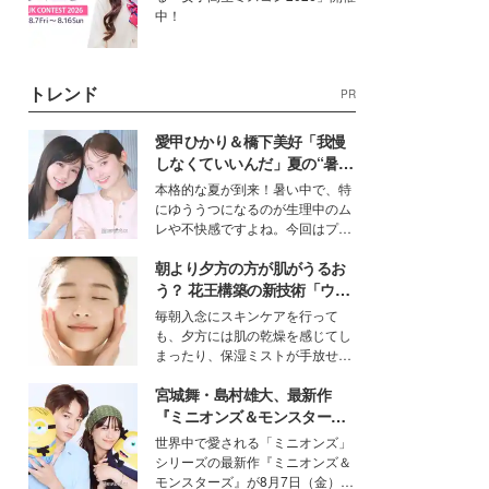
中！
トレンド
PR
愛甲ひかり＆橋下美好「我慢
しなくていいんだ」夏の“暑さ
対策”の新しい選択肢とは？
本格的な夏が到来！暑い中で、特
にゆううつになるのが生理中のム
レや不快感ですよね。今回はプラ
イベートでも仲良しで旅行好きな
朝より夕方の方が肌がうるお
モデル・愛甲ひかりさんと橋下美
好さんを迎えて本音で女子会トー
う？ 花王構築の新技術「ウォ
ク。猛暑のお出かけを快適に過ご
ーターキャプチャリングスキ
毎朝入念にスキンケアを行って
すヒントや、2人が感動した夏の
ン（捕水肌）」がスキンケア
も、夕方には肌の乾燥を感じてし
生理の新常識にも迫りました。
の常識を変える予感
まったり、保湿ミストが手放せな
いという読者も多いのでは？そん
宮城舞・島村雄大、最新作
な美容の常識を大きく変える可能
性を秘めた、革新的な「Water
『ミニオンズ＆モンスター
Capturing Skin（ウォーターキャ
ズ』の魅力熱弁 ハチャメチャ
世界中で愛される「ミニオンズ」
プチャリングスキン：捕水肌）」
だけじゃない“友情と絆”に感
シリーズの最新作『ミニオンズ＆
技術を、花王が構築した。
動
モンスターズ』が8月7日（金）に