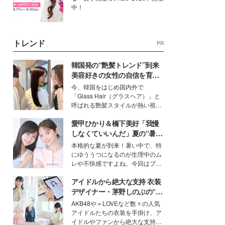
中！
トレンド
PR
韓国発の“艶髪トレンド”到来
美容好きの女性の自信を育む
「ヘアケア事情」って？
今、韓国をはじめ国内外で
「Glass Hair（グラスヘア）」と
呼ばれる艶髪スタイルが熱い視線
を集めています。メイクやファッ
愛甲ひかり＆橋下美好「我慢
ションの完成度を高めるベースと
して、“髪そのものの美しさ”に改
しなくていいんだ」夏の“暑さ
めて注目する人が増えている様
対策”の新しい選択肢とは？
本格的な夏が到来！暑い中で、特
子。今回は、そんな憧れの艶やか
にゆううつになるのが生理中のム
な髪を日常で叶える、美容好きの
レや不快感ですよね。今回はプラ
女性たちのヘアケア事情を紹介し
イベートでも仲良しで旅行好きな
ます。
アイドルから絶大な支持 衣装
モデル・愛甲ひかりさんと橋下美
好さんを迎えて本音で女子会トー
デザイナー・茅野しのぶの“可
ク。猛暑のお出かけを快適に過ご
愛い”を作る美学＜「シチズン
AKB48や＝LOVEなど数々の人気
すヒントや、2人が感動した夏の
クロスシー」インタビュー＞
アイドルたちの衣装を手掛け、ア
生理の新常識にも迫りました。
イドルやファンから絶大な支持を