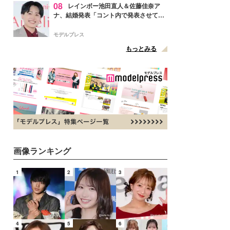
08
レインボー池田直人＆佐藤佳奈ア
ナ、結婚発表「コント内で発表させてい
ただきました」読売テレビ退社は生活拠
点変更のため
モデルプレス
もっとみる
画像ランキング
1
2
3
4
5
6