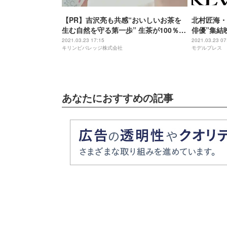
【PR】吉沢亮も共感“おいしいお茶を
北村匠海・
生む自然を守る第一歩” 生茶が100％リ
俳優”集結
サイクルペットボトルの導入を拡大＜
ュアル決定
2021.03.23 17:15
2021.03.23 07
キリンビバレッジ株式会社
モデルプレス
WEB限定動画公開＞
あなたにおすすめの記事