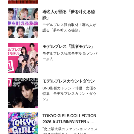
著名人が語る「夢を叶える秘
訣」
モデルプレス独自取材！著名人が
語る「夢を叶える秘訣」
モデルプレス「読者モデル」
モデルプレス読者モデル 新メンバ
ー加入！
モデルプレスカウントダウン
SNS影響力トレンド俳優・女優を
特集「モデルプレスカウントダウ
ン」
TOKYO GIRLS COLLECTION
2026 AUTUMN/WINTER × モ
デルプレス
"史上最大級のファッションフェス
タ"TGC情報をたっぷり紹介