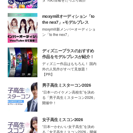
moxymillオーディション「to
the nex7」×モデルプレス
moxymill新メンバーオーディショ
ン「to the nex7」
ディズニープラスのおすすめ
作品をモデルプレスが紹介！
ディズニー作品はもちろん！ 国内
外の人気作がすべて見放題！
【PR】
男子高生ミスターコン2026
“日本一のイケメン高校生”を決め
る「男子高生ミスターコン2026」
開催中！
女子高生ミスコン2026
“日本一かわいい女子高生”を決め
る「女子高生ミスコン2026」開催