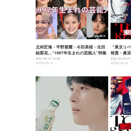
北村匠海・平野紫耀・今田美桜・生田
「東京リベ
絵梨花…“1997年生まれの芸能人”特集
裕貴・眞栄
チケビジュ
2021.04.10 14:42
2021.04.06 07
モデルプレス
モデルプレス