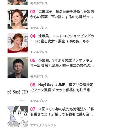
「かっこいい」と反響
モデルプレス
03
広末涼子、病名公表を決断した次男
からの言葉「言い訳にするのも嫌だっ
た」「言うべきか迷った」
モデルプレス
04
辻希美、コストコでショッピングカ
ートに座る次女・夢空（ゆめあ）ちゃん
の姿公開「乗りこなしてる感じが可愛す
ぎ」「成長を感じる」の声
モデルプレス
05
小栗旬、5年ぶり民放ドラマレギュ
ラー出演 横浜流星と唯一無二の異色のバ
ディで初共演【LOST10】
モデルプレス
06
Hey! Say! JUMP、横アリ公演決定
でファン歓喜 チケット価格にも注目集ま
る「激アツ」「平成に戻ったみたい」
モデルプレス
07
＜図々しい娘の友だち対処法＞「私
も乗せてよ！」断っても強引に乗り込ん
でくる友だち【第1話まんが】
ママスタ☆セレクト