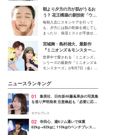
得る、株式会社オサレカンパニー
朝より夕方の方が肌がうるお
取締役兼クリエイティブディレク
ター・茅野しのぶ。一人ひとりの
う？ 花王構築の新技術「ウォ
個性に寄り添い、魅力を引き出す
ーターキャプチャリングスキ
毎朝入念にスキンケアを行って
衣装作りは、多くの女性たちに勇
ン（捕水肌）」がスキンケア
も、夕方には肌の乾燥を感じてし
気と自信を与え続けている。
の常識を変える予感
まったり、保湿ミストが手放せな
いという読者も多いのでは？そん
宮城舞・島村雄大、最新作
な美容の常識を大きく変える可能
性を秘めた、革新的な「Water
『ミニオンズ＆モンスター
Capturing Skin（ウォーターキャ
ズ』の魅力熱弁 ハチャメチャ
世界中で愛される「ミニオンズ」
プチャリングスキン：捕水肌）」
だけじゃない“友情と絆”に感
シリーズの最新作『ミニオンズ＆
技術を、花王が構築した。
動
モンスターズ』が8月7日（金）に
公開。モデルプレスでは、“大のミ
ニオン好き”という共通点を持つモ
ニュースランキング
デルの宮城舞と島村雄大の特別対
談をお届け！それぞれの視点か
ら、今作ならではの魅力や予想外
01
集英社、日向坂46藤嶌果歩の写真集
の感動をもたらす奥深いストーリ
を巡り声明発表 注意喚起も「必要に応じ
ーについて熱く語り合ってもらっ
て法的措置を含む対応を検討」
た。
モデルプレス
02
寺田心、週6ジム通いで体重
62kg→82kgに 110kgのベンチプレス持
ち上げる姿披露「胸板の厚みすごい」