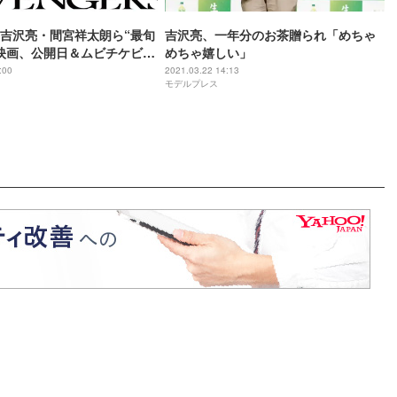
吉沢亮・間宮祥太朗ら“最旬
吉沢亮、一年分のお茶贈られ「めちゃ
映画、公開日＆ムビチケビジ
めちゃ嬉しい」
＜東京リベンジャーズ＞
:00
2021.03.22 14:13
モデルプレス