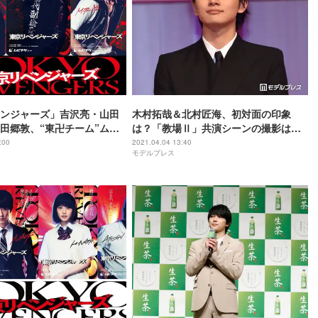
ンジャーズ」吉沢亮・山田
木村拓哉＆北村匠海、初対面の印象
田郷敦、“東卍チーム”ムビ
は？「教場Ⅱ」共演シーンの撮影は
アル解禁
「2020年で1番過酷な2日間」
:00
2021.04.04 13:40
モデルプレス