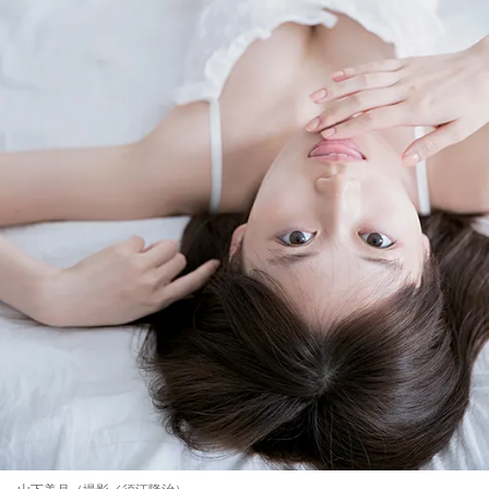
山下美月（撮影／須江隆治）