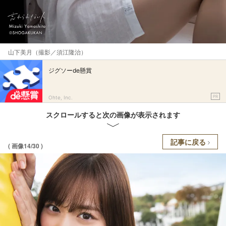
山下美月（撮影／須江隆治）
ジグソーde懸賞
PR
Ohte, Inc.
スクロールすると次の画像が表示されます
記事に戻る
( 画像14/30 )