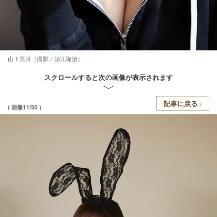
山下美月（撮影／須江隆治）
スクロールすると次の画像が表示されます
記事に戻る
( 画像11/30 )