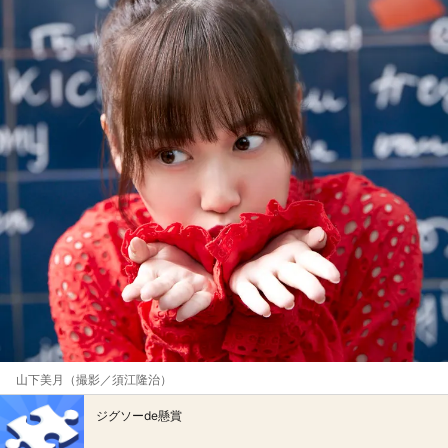
山下美月（撮影／須江隆治）
ジグソーde懸賞