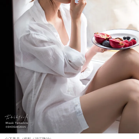
山下美月（撮影／須江隆治）