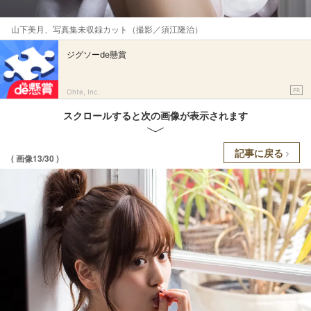
山下美月、写真集未収録カット（撮影／須江隆治）
ジグソーde懸賞
PR
Ohte, Inc.
スクロールすると次の画像が表示されます
記事に戻る
( 画像13/30 )