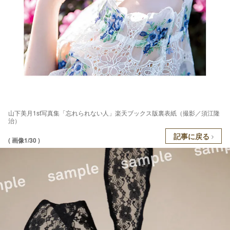
山下美月1st写真集「忘れられない人」楽天ブックス版裏表紙（撮影／須江隆
治）
記事に戻る
( 画像1/30 )