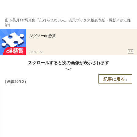
山下美月1st写真集「忘れられない人」楽天ブックス版裏表紙（撮影／須江隆
治）
ジグソーde懸賞
PR
Ohte, Inc.
スクロールすると次の画像が表示されます
記事に戻る
( 画像20/30 )