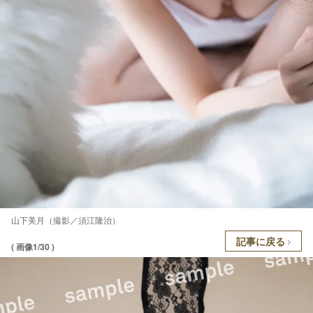
山下美月（撮影／須江隆治）
記事に戻る
( 画像1/30 )