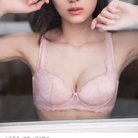
山下美月（撮影／須江隆治）