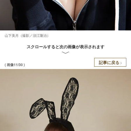
山下美月（撮影／須江隆治）
スクロールすると次の画像が表示されます
記事に戻る
( 画像11/30 )