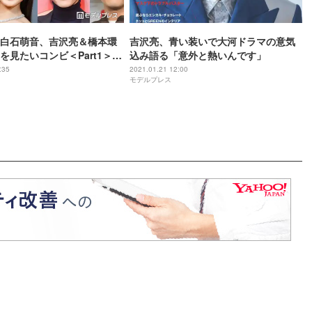
白石萌音、吉沢亮＆橋本環
吉沢亮、青い装いで大河ドラマの意気
を見たいコンビ＜Part1＞
込み語る「意外と熱いんです」
ケート結果】
:35
2021.01.21 12:00
モデルプレス