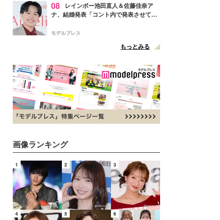
08
レインボー池田直人＆佐藤佳奈ア
ナ、結婚発表「コント内で発表させてい
ただきました」読売テレビ退社は生活拠
点変更のため
モデルプレス
もっとみる
画像ランキング
1
2
3
4
5
6