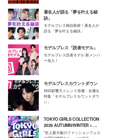
著名人が語る「夢を叶える秘
訣」
モデルプレス独自取材！著名人が
語る「夢を叶える秘訣」
モデルプレス「読者モデル」
モデルプレス読者モデル 新メンバ
ー加入！
モデルプレスカウントダウン
SNS影響力トレンド俳優・女優を
特集「モデルプレスカウントダウ
ン」
TOKYO GIRLS COLLECTION
2026 AUTUMN/WINTER × モ
デルプレス
"史上最大級のファッションフェス
タ"TGC情報をたっぷり紹介