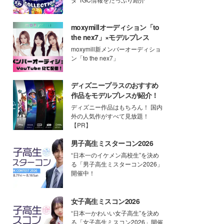
moxymillオーディション「to
the nex7」×モデルプレス
moxymill新メンバーオーディショ
ン「to the nex7」
ディズニープラスのおすすめ
作品をモデルプレスが紹介！
ディズニー作品はもちろん！ 国内
外の人気作がすべて見放題！
【PR】
男子高生ミスターコン2026
“日本一のイケメン高校生”を決め
る「男子高生ミスターコン2026」
開催中！
女子高生ミスコン2026
“日本一かわいい女子高生”を決め
る「女子高生ミスコン2026」開催