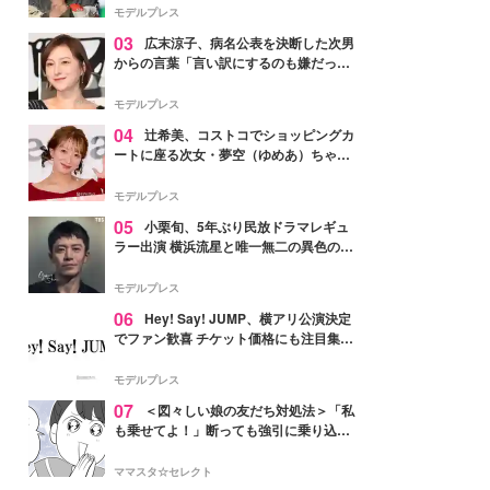
「かっこいい」と反響
モデルプレス
03
広末涼子、病名公表を決断した次男
からの言葉「言い訳にするのも嫌だっ
た」「言うべきか迷った」
モデルプレス
04
辻希美、コストコでショッピングカ
ートに座る次女・夢空（ゆめあ）ちゃん
の姿公開「乗りこなしてる感じが可愛す
ぎ」「成長を感じる」の声
モデルプレス
05
小栗旬、5年ぶり民放ドラマレギュ
ラー出演 横浜流星と唯一無二の異色のバ
ディで初共演【LOST10】
モデルプレス
06
Hey! Say! JUMP、横アリ公演決定
でファン歓喜 チケット価格にも注目集ま
る「激アツ」「平成に戻ったみたい」
モデルプレス
07
＜図々しい娘の友だち対処法＞「私
も乗せてよ！」断っても強引に乗り込ん
でくる友だち【第1話まんが】
ママスタ☆セレクト