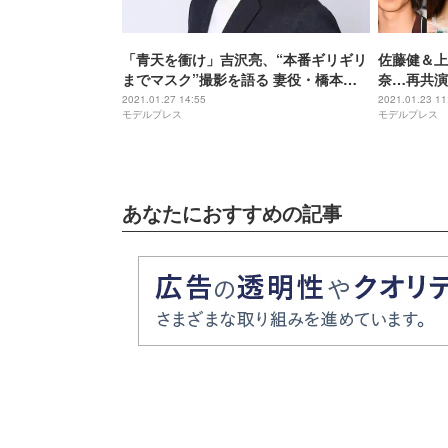
「青天を衝け」吉沢亮、“本番ギリギリ
佐藤健＆上
までマスク”撮影を語る 妻役・橋本愛
奈…再共演
は告白シーンで「とても愛しい気持ち
【読者アン
2021.01.27 14:55
2021.01.23 11
モデルプレス
モデルプレス
に」
あなたにおすすめの記事