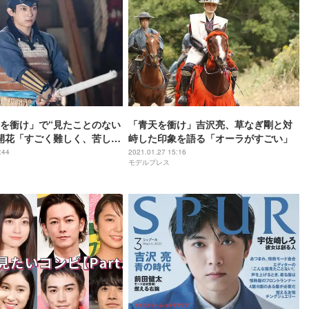
を衝け」で“見たことのない
「青天を衝け」吉沢亮、草なぎ剛と対
開花「すごく難しく、苦しか
峙した印象を語る「オーラがすごい」
:44
2021.01.27 15:16
モデルプレス