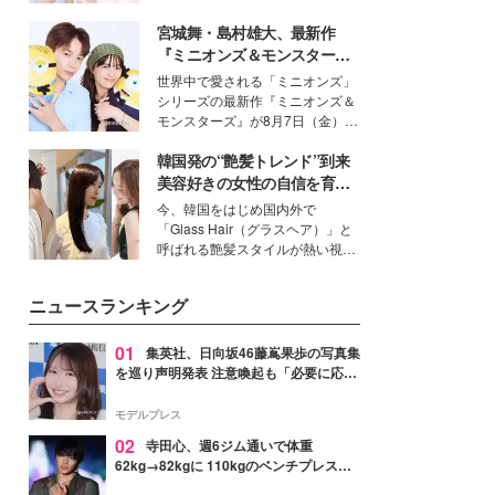
イベートでも仲良しで旅行好きな
宮城舞・島村雄大、最新作
モデル・愛甲ひかりさんと橋下美
好さんを迎えて本音で女子会トー
『ミニオンズ＆モンスター
ク。猛暑のお出かけを快適に過ご
ズ』の魅力熱弁 ハチャメチャ
世界中で愛される「ミニオンズ」
すヒントや、2人が感動した夏の
だけじゃない“友情と絆”に感
シリーズの最新作『ミニオンズ＆
生理の新常識にも迫りました。
動
モンスターズ』が8月7日（金）に
公開。モデルプレスでは、“大のミ
韓国発の“艶髪トレンド”到来
ニオン好き”という共通点を持つモ
デルの宮城舞と島村雄大の特別対
美容好きの女性の自信を育む
談をお届け！それぞれの視点か
「ヘアケア事情」って？
今、韓国をはじめ国内外で
ら、今作ならではの魅力や予想外
「Glass Hair（グラスヘア）」と
の感動をもたらす奥深いストーリ
呼ばれる艶髪スタイルが熱い視線
ーについて熱く語り合ってもらっ
を集めています。メイクやファッ
た。
ションの完成度を高めるベースと
ニュースランキング
して、“髪そのものの美しさ”に改
めて注目する人が増えている様
子。今回は、そんな憧れの艶やか
01
集英社、日向坂46藤嶌果歩の写真集
な髪を日常で叶える、美容好きの
を巡り声明発表 注意喚起も「必要に応じ
女性たちのヘアケア事情を紹介し
て法的措置を含む対応を検討」
ます。
モデルプレス
02
寺田心、週6ジム通いで体重
62kg→82kgに 110kgのベンチプレス持
ち上げる姿披露「胸板の厚みすごい」