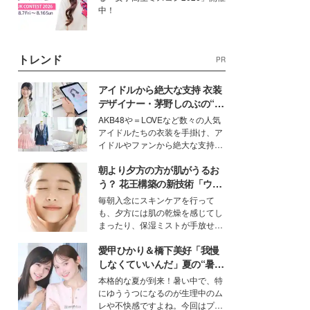
中！
トレンド
PR
アイドルから絶大な支持 衣装
デザイナー・茅野しのぶの“可
愛い”を作る美学＜「シチズン
AKB48や＝LOVEなど数々の人気
クロスシー」インタビュー＞
アイドルたちの衣装を手掛け、ア
イドルやファンから絶大な支持を
得る、株式会社オサレカンパニー
朝より夕方の方が肌がうるお
取締役兼クリエイティブディレク
ター・茅野しのぶ。一人ひとりの
う？ 花王構築の新技術「ウォ
個性に寄り添い、魅力を引き出す
ーターキャプチャリングスキ
毎朝入念にスキンケアを行って
衣装作りは、多くの女性たちに勇
ン（捕水肌）」がスキンケア
も、夕方には肌の乾燥を感じてし
気と自信を与え続けている。
の常識を変える予感
まったり、保湿ミストが手放せな
いという読者も多いのでは？そん
愛甲ひかり＆橋下美好「我慢
な美容の常識を大きく変える可能
性を秘めた、革新的な「Water
しなくていいんだ」夏の“暑さ
Capturing Skin（ウォーターキャ
対策”の新しい選択肢とは？
本格的な夏が到来！暑い中で、特
プチャリングスキン：捕水肌）」
にゆううつになるのが生理中のム
技術を、花王が構築した。
レや不快感ですよね。今回はプラ