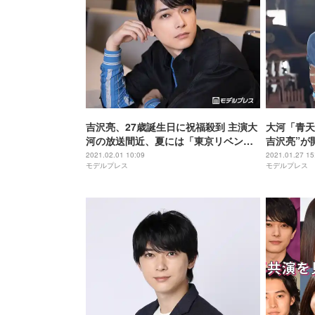
吉沢亮、27歳誕生日に祝福殺到 主演大
大河「青天
河の放送間近、夏には「東京リベンジ
吉沢亮”が
ャーズ」が公開
った」
2021.02.01 10:09
2021.01.27 15
モデルプレス
モデルプレス