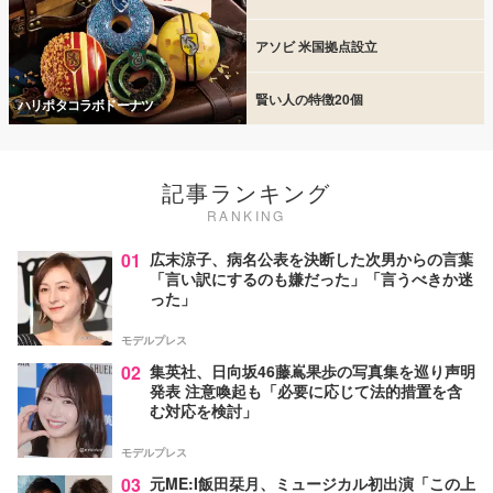
アソビ 米国拠点設立
賢い人の特徴20個
ハリポタコラボドーナツ
記事ランキング
RANKING
01
広末涼子、病名公表を決断した次男からの言葉
「言い訳にするのも嫌だった」「言うべきか迷
った」
モデルプレス
02
集英社、日向坂46藤嶌果歩の写真集を巡り声明
発表 注意喚起も「必要に応じて法的措置を含
む対応を検討」
モデルプレス
03
元ME:I飯田栞月、ミュージカル初出演「この上