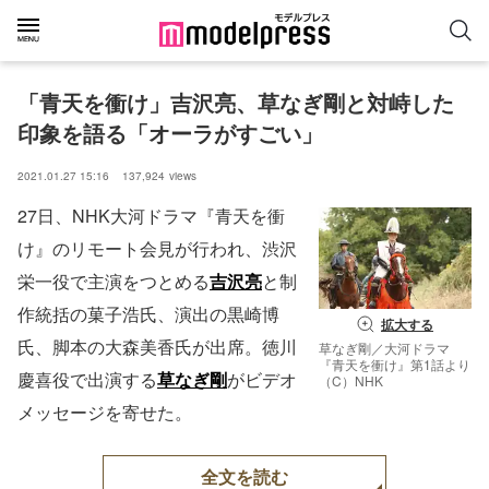
「青天を衝け」吉沢亮、草なぎ剛と対峙した
印象を語る「オーラがすごい」
2021.01.27 15:16
137,924
views
27日、NHK大河ドラマ『青天を衝
け』のリモート会見が行われ、渋沢
栄一役で主演をつとめる
吉沢亮
と制
作統括の菓子浩氏、演出の黒崎博
拡大する
氏、脚本の大森美香氏が出席。徳川
草なぎ剛／大河ドラマ
『青天を衝け』第1話より
慶喜役で出演する
草なぎ剛
がビデオ
（C）NHK
メッセージを寄せた。
全文を読む