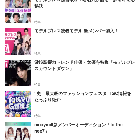
秘訣」
特集
モデルプレス読者モデル 新メンバー加入！
特集
SNS影響力トレンド俳優・女優を特集「モデルプレ
スカウントダウン」
特集
"史上最大級のファッションフェスタ"TGC情報を
たっぷり紹介
特集
moxymill新メンバーオーディション「to the
nex7」