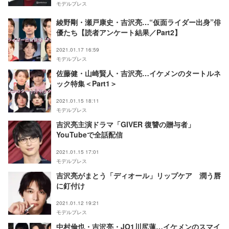
モデルプレス
綾野剛・瀬戸康史・吉沢亮…“仮面ライダー出身”俳
優たち【読者アンケート結果／Part2】
2021.01.17 16:59
モデルプレス
佐藤健・山崎賢人・吉沢亮…イケメンのタートルネ
ック特集＜Part1＞
2021.01.15 18:11
モデルプレス
吉沢亮主演ドラマ「GIVER 復讐の贈与者」
YouTubeで全話配信
2021.01.15 17:01
モデルプレス
吉沢亮がまとう「ディオール」リップケア 潤う唇
に釘付け
2021.01.12 19:21
モデルプレス
中村倫也・吉沢亮・JO1川尻蓮…イケメンのスマイ