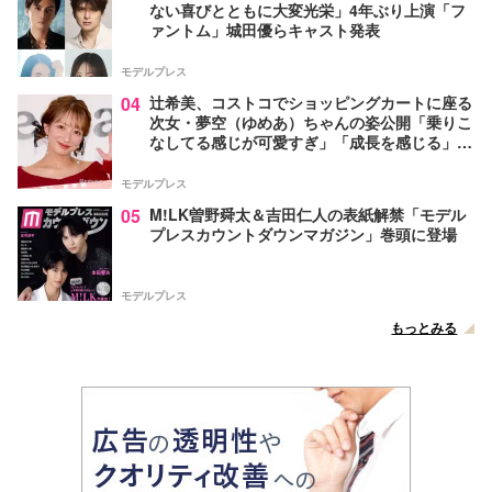
ない喜びとともに大変光栄」4年ぶり上演「フ
ァントム」城田優らキャスト発表
モデルプレス
04
辻希美、コストコでショッピングカートに座る
次女・夢空（ゆめあ）ちゃんの姿公開「乗りこ
なしてる感じが可愛すぎ」「成長を感じる」の
声
モデルプレス
05
M!LK曽野舜太＆吉田仁人の表紙解禁「モデル
プレスカウントダウンマガジン」巻頭に登場
モデルプレス
もっとみる