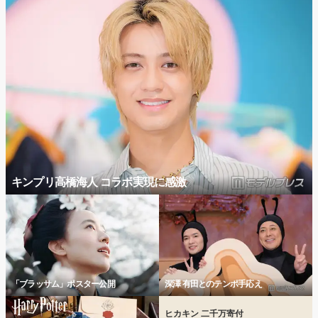
キンプリ高橋海人 コラボ実現に感激
「ブラッサム」ポスター公開
深澤 有田とのテンポ手応え
ヒカキン 二千万寄付