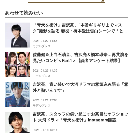
あわせて読みたい
「青天を衝け」吉沢亮、“本番ギリギリまでマス
ク”撮影を語る 妻役・橋本愛は告白シーンで「とて
も愛しい気持ちに」
2021.01.27 14:55
モデルプレス
佐藤健＆上白石萌音、吉沢亮＆橋本環奈…再共演を
見たいコンビ＜Part1＞【読者アンケート結果】
2021.01.23 11:35
モデルプレス
吉沢亮、青い装いで大河ドラマの意気込み語る「意
外と熱いんです」
2021.01.21 12:00
モデルプレス
吉沢亮、スタッフの笑い起こすお茶目なオフショッ
ト 大河ドラマ「青天を衝け」Instagram開設
2021.01.18 15:11