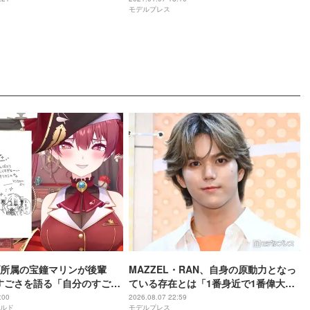
モデルプレス
所属の宝鐘マリンが後輩
MAZZEL・RAN、自身の原動力となっ
rのすごさを語る「自分のすごさ
ている存在とは「1番身近で1番偉大な
ない」
存在」
:00
2026.08.07 22:59
ルド
モデルプレス