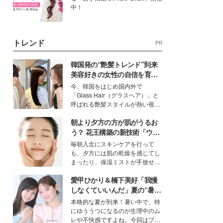
中！
トレンド
PR
韓国発の“艶髪トレンド”到来
美容好きの女性の自信を育む
「ヘアケア事情」って？
今、韓国をはじめ国内外で
「Glass Hair（グラスヘア）」と
呼ばれる艶髪スタイルが熱い視線
を集めています。メイクやファッ
朝より夕方の方が肌がうるお
ションの完成度を高めるベースと
して、“髪そのものの美しさ”に改
う？ 花王構築の新技術「ウォ
めて注目する人が増えている様
ーターキャプチャリングスキ
毎朝入念にスキンケアを行って
子。今回は、そんな憧れの艶やか
ン（捕水肌）」がスキンケア
も、夕方には肌の乾燥を感じてし
な髪を日常で叶える、美容好きの
の常識を変える予感
まったり、保湿ミストが手放せな
女性たちのヘアケア事情を紹介し
いという読者も多いのでは？そん
ます。
愛甲ひかり＆橋下美好「我慢
な美容の常識を大きく変える可能
性を秘めた、革新的な「Water
しなくていいんだ」夏の“暑さ
Capturing Skin（ウォーターキャ
対策”の新しい選択肢とは？
本格的な夏が到来！暑い中で、特
プチャリングスキン：捕水肌）」
にゆううつになるのが生理中のム
技術を、花王が構築した。
レや不快感ですよね。今回はプラ