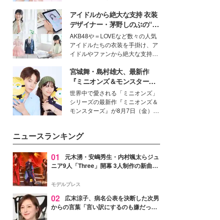
イベートでも仲良しで旅行好きな
アイドルから絶大な支持 衣装
モデル・愛甲ひかりさんと橋下美
好さんを迎えて本音で女子会トー
デザイナー・茅野しのぶの“可
ク。猛暑のお出かけを快適に過ご
愛い”を作る美学＜「シチズン
AKB48や＝LOVEなど数々の人気
すヒントや、2人が感動した夏の
クロスシー」インタビュー＞
アイドルたちの衣装を手掛け、ア
生理の新常識にも迫りました。
イドルやファンから絶大な支持を
得る、株式会社オサレカンパニー
宮城舞・島村雄大、最新作
取締役兼クリエイティブディレク
ター・茅野しのぶ。一人ひとりの
『ミニオンズ＆モンスター
個性に寄り添い、魅力を引き出す
ズ』の魅力熱弁 ハチャメチャ
世界中で愛される「ミニオンズ」
衣装作りは、多くの女性たちに勇
だけじゃない“友情と絆”に感
シリーズの最新作『ミニオンズ＆
気と自信を与え続けている。
動
モンスターズ』が8月7日（金）に
公開。モデルプレスでは、“大のミ
ニオン好き”という共通点を持つモ
ニュースランキング
デルの宮城舞と島村雄大の特別対
談をお届け！それぞれの視点か
ら、今作ならではの魅力や予想外
01
元木湧・安嶋秀生・内村颯太らジュ
の感動をもたらす奥深いストーリ
ニア9人「Three」開幕 3人制作の新曲＆
ーについて熱く語り合ってもらっ
手描きセットに込めた想い「もっと前に
た。
進んで夢を掴みたい」【ゲネプロレポ】
モデルプレス
02
広末涼子、病名公表を決断した次男
からの言葉「言い訳にするのも嫌だっ
た」「言うべきか迷った」