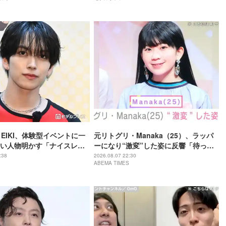
・EIKI、体験型イベントに一
元リトグリ・Manaka（25）、ラッパ
い人物明かす「ナイスレシ
ーになり“激変”した姿に反響「待っ
で終わらない」
て」「昔から見てるけど 最近ずっと可
:38
2026.08.07 22:30
ABEMA TIMES
愛くなってる」