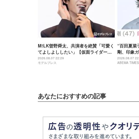
M!LK曽野舜太、共演者を絶賛「可愛く
“百田夏菜
てよしよししたい」【仮面ライダーゼ
剛、印象ガ
ッツ さよならのミッション】
「匂わせな
2026.08.07 22:29
2026.08.07 22
モデルプレス
ABEMA TIMES
あなたにおすすめの記事