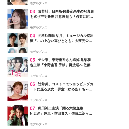
モデルプレス
03
集英社、日向坂46藤嶌果歩の写真集
を巡り声明発表 注意喚起も「必要に応じ
て法的措置を含む対応を検討」
モデルプレス
04
元ME:I飯田栞月、ミュージカル初出
演「この上ない喜びとともに大変光栄」
4年ぶり上演「ファントム」城田優らキ
ャスト発表
モデルプレス
05
テレ東、東野圭吾さん追悼 亀梨和
也主演「東野圭吾 手紙」再放送へ 佐藤隆
太・本田翼・中村倫也ら出演
モデルプレス
06
辻希美、コストコでショッピングカ
ートに座る次女・夢空（ゆめあ）ちゃん
の姿公開「乗りこなしてる感じが可愛す
ぎ」「成長を感じる」の声
モデルプレス
07
織田裕二主演「踊る大捜査線
N.E.W.」趣里・増田貴久・佐藤二朗ら新
メンバー紹介映像解禁 各キャラクター象
徴する“謎のキーワード”も
モデルプレス