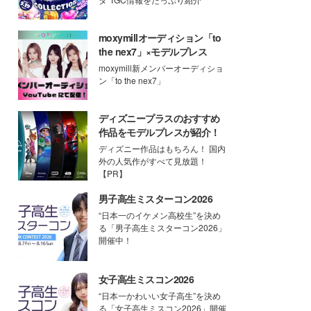
moxymillオーディション「to
the nex7」×モデルプレス
moxymill新メンバーオーディショ
ン「to the nex7」
ディズニープラスのおすすめ
作品をモデルプレスが紹介！
ディズニー作品はもちろん！ 国内
外の人気作がすべて見放題！
【PR】
男子高生ミスターコン2026
“日本一のイケメン高校生”を決め
る「男子高生ミスターコン2026」
開催中！
女子高生ミスコン2026
“日本一かわいい女子高生”を決め
る「女子高生ミスコン2026」開催