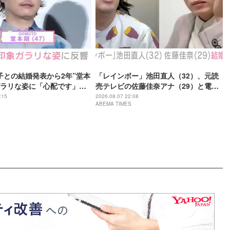
子との結婚発表から2年”堂本
「レインボー」池田直人（32）、元読
ラリな姿に「心配です」
売テレビの佐藤佳奈アナ（29）と電撃
の？」などさまざまな声
結婚「ジャンボより先とは」「かなり
:15
2026.08.07 22:08
ABEMA TIMES
びっくり！」など驚きの声