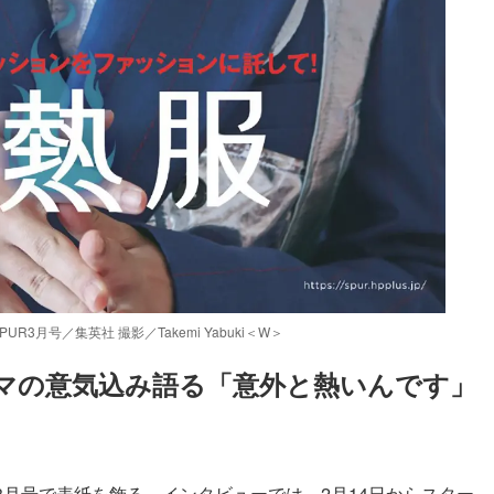
3月号／集英社 撮影／Takemi Yabuki＜W＞
マの意気込み語る「意外と熱いんです」
」3月号で表紙を飾る。インタビューでは、2月14日からスター