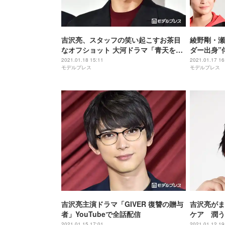
吉沢亮、スタッフの笑い起こすお茶目
綾野剛・瀬
なオフショット 大河ドラマ「青天を衝
ダー出身”
け」Instagram開設
果／Part2
2021.01.18 15:11
2021.01.17 16
モデルプレス
モデルプレス
吉沢亮主演ドラマ「GIVER 復讐の贈与
吉沢亮がま
者」YouTubeで全話配信
ケア 潤う
2021.01.15 17:01
2021.01.12 19