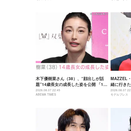
木下優樹菜さん（38）、“顔出しが話
MAZZEL
題”14歳長女の成長した姿を公開 「14
緒に行きた
歳とは思えぬオトナっぽさ」「優樹菜
ーブするま
2026.08.07 22:45
2026.08.07 22
ABEMA TIMES
モデルプレス
ちゃんにそっくりすぎる」など反響