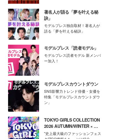
著名人が語る「夢を叶える秘
訣」
モデルプレス独自取材！著名人が
語る「夢を叶える秘訣」
モデルプレス「読者モデル」
モデルプレス読者モデル 新メンバ
ー加入！
モデルプレスカウントダウン
SNS影響力トレンド俳優・女優を
特集「モデルプレスカウントダウ
ン」
TOKYO GIRLS COLLECTION
2026 AUTUMN/WINTER × モ
デルプレス
"史上最大級のファッションフェス
タ"TGC情報をたっぷり紹介