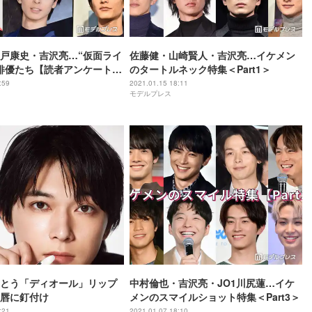
戸康史・吉沢亮…“仮面ライ
佐藤健・山崎賢人・吉沢亮…イケメン
俳優たち【読者アンケート結
のタートルネック特集＜Part1＞
】
:59
2021.01.15 18:11
モデルプレス
とう「ディオール」リップ
中村倫也・吉沢亮・JO1川尻蓮…イケ
唇に釘付け
メンのスマイルショット特集＜Part3＞
:21
2021.01.07 18:10