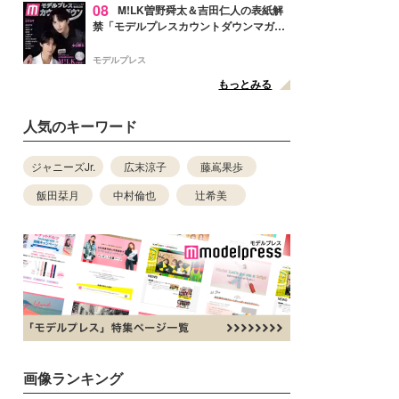
08
M!LK曽野舜太＆吉田仁人の表紙解
禁「モデルプレスカウントダウンマガジ
ン」巻頭に登場
モデルプレス
もっとみる
人気のキーワード
ジャニーズJr.
広末涼子
藤嶌果歩
飯田栞月
中村倫也
辻希美
画像ランキング