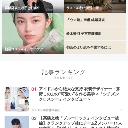
再婚発表 お相手は妊娠中
ラスト30秒で状況一変
「ウマ娘」声優 結婚発表
鈴木砂羽 子宮筋腫摘出
都合のよい恋を卒業するには
朝活コスメ＆インナーケア
記事ランキング
RANKING
01
アイドルから絶大な支持 衣装デザイナー・茅
野しのぶの“可愛い”を作る美学＜「シチズン
クロスシー」インタビュー＞
シチズン時計株式会社
PR
02
【高橋文哉「ブルーロック」インタビュー後
編】クランクアップ後にチームZメンバー11人