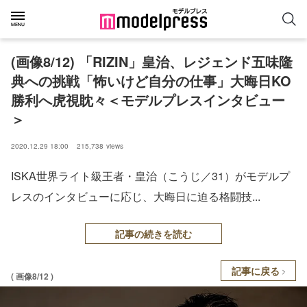
(画像8/12) 「RIZIN」皇治、レジェンド五味隆
典への挑戦「怖いけど自分の仕事」大晦日KO
勝利へ虎視眈々＜モデルプレスインタビュー
＞
2020.12.29 18:00
215,738
views
ISKA世界ライト級王者・皇治（こうじ／31）がモデルプ
レスのインタビューに応じ、大晦日に迫る格闘技...
記事の続きを読む
記事に戻る
( 画像8/12 )