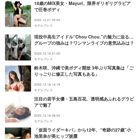
18歳のMIX美女・Mayuri、限界ギリギリグラビア
で圧巻ボディ
2020.12.21 05:00
モデルプレス
現役中高生アイドル“Chou Chou.”の魅力に迫る…
グループの強みは？ワンマンライブの意気込みは？
2020.12.18 21:00
モデルプレス
鈴木咲、沖縄で美ボディ開放 3年ぶり写真集は「ご
りっごりに修正した写真もある」
2020.12.16 14:19
モデルプレス
注目の若手女優・五島百花、透明感あふれるグラビ
アで魅了
2020.12.16 08:00
モデルプレス
「仮面ライダーキバ」から12年、“奇跡の27歳”小
池里奈が美ヒップ披露