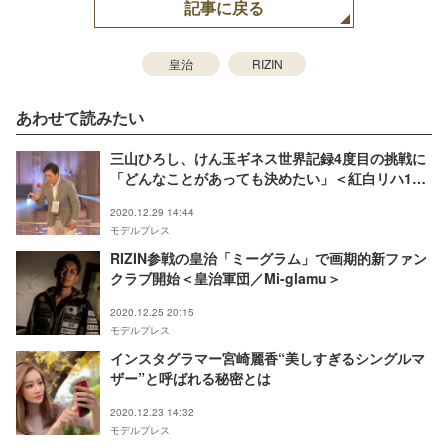
記事に戻る
皇治
RIZIN
あわせて読みたい
三山ひろし、けん玉ギネス世界記録4度目の挑戦に
「どんなことがあっても決めたい」＜紅白リハ1日
目＞
2020.12.29 14:44
モデルプレス
RIZIN参戦の皇治「ミーグラム」で画期的新ファン
クラブ開始＜皇治軍団／Mi-glamu＞
2020.12.25 20:15
モデルプレス
インスタグラマー宮崎麗香“美しすぎるシングルマ
ザー”と呼ばれる秘密とは
2020.12.23 14:32
モデルプレス