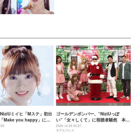
NiziUミイヒ「Mステ」初出
ゴールデンボンバー、“NiziUっぽ
Make you happy」に感
い”「女々しくて」に視聴者騒然 本物
も感謝
:59
2020.12.25 20:37
モデルプレス