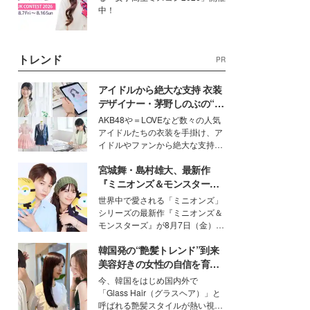
中！
トレンド
PR
アイドルから絶大な支持 衣装
デザイナー・茅野しのぶの“可
愛い”を作る美学＜「シチズン
AKB48や＝LOVEなど数々の人気
クロスシー」インタビュー＞
アイドルたちの衣装を手掛け、ア
イドルやファンから絶大な支持を
得る、株式会社オサレカンパニー
宮城舞・島村雄大、最新作
取締役兼クリエイティブディレク
ター・茅野しのぶ。一人ひとりの
『ミニオンズ＆モンスター
個性に寄り添い、魅力を引き出す
ズ』の魅力熱弁 ハチャメチャ
世界中で愛される「ミニオンズ」
衣装作りは、多くの女性たちに勇
だけじゃない“友情と絆”に感
シリーズの最新作『ミニオンズ＆
気と自信を与え続けている。
動
モンスターズ』が8月7日（金）に
公開。モデルプレスでは、“大のミ
韓国発の“艶髪トレンド”到来
ニオン好き”という共通点を持つモ
デルの宮城舞と島村雄大の特別対
美容好きの女性の自信を育む
談をお届け！それぞれの視点か
「ヘアケア事情」って？
今、韓国をはじめ国内外で
ら、今作ならではの魅力や予想外
「Glass Hair（グラスヘア）」と
の感動をもたらす奥深いストーリ
呼ばれる艶髪スタイルが熱い視線