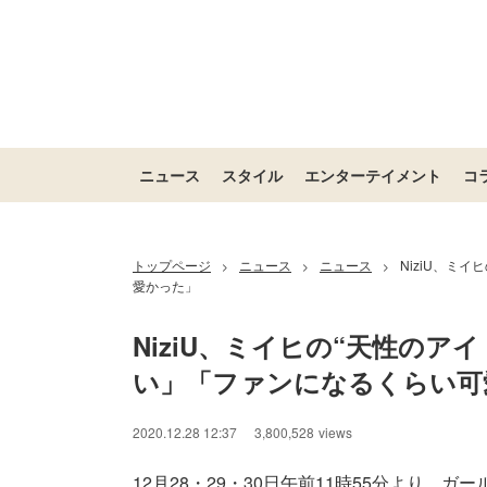
ニュース
スタイル
エンターテイメント
コ
トップページ
ニュース
ニュース
NiziU、ミ
>
>
>
愛かった」
NiziU、ミイヒの“天性の
い」「ファンになるくらい可
2020.12.28 12:37
3,800,528
views
12月28・29・30日午前11時55分より、ガー