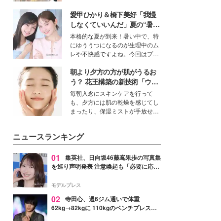
ーについて熱く語り合ってもらっ
を集めています。メイクやファッ
た。
愛甲ひかり＆橋下美好「我慢
ションの完成度を高めるベースと
して、“髪そのものの美しさ”に改
しなくていいんだ」夏の“暑さ
めて注目する人が増えている様
対策”の新しい選択肢とは？
本格的な夏が到来！暑い中で、特
子。今回は、そんな憧れの艶やか
にゆううつになるのが生理中のム
な髪を日常で叶える、美容好きの
レや不快感ですよね。今回はプラ
女性たちのヘアケア事情を紹介し
イベートでも仲良しで旅行好きな
ます。
朝より夕方の方が肌がうるお
モデル・愛甲ひかりさんと橋下美
好さんを迎えて本音で女子会トー
う？ 花王構築の新技術「ウォ
ク。猛暑のお出かけを快適に過ご
ーターキャプチャリングスキ
毎朝入念にスキンケアを行って
すヒントや、2人が感動した夏の
ン（捕水肌）」がスキンケア
も、夕方には肌の乾燥を感じてし
生理の新常識にも迫りました。
の常識を変える予感
まったり、保湿ミストが手放せな
いという読者も多いのでは？そん
な美容の常識を大きく変える可能
ニュースランキング
性を秘めた、革新的な「Water
Capturing Skin（ウォーターキャ
プチャリングスキン：捕水肌）」
01
集英社、日向坂46藤嶌果歩の写真集
技術を、花王が構築した。
を巡り声明発表 注意喚起も「必要に応じ
て法的措置を含む対応を検討」
モデルプレス
02
寺田心、週6ジム通いで体重
62kg→82kgに 110kgのベンチプレス持
ち上げる姿披露「胸板の厚みすごい」