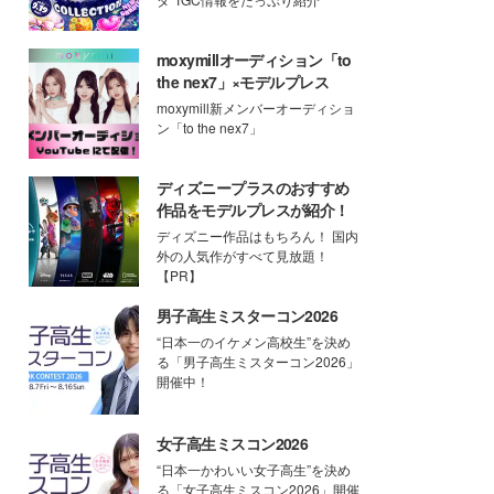
moxymillオーディション「to
the nex7」×モデルプレス
moxymill新メンバーオーディショ
ン「to the nex7」
ディズニープラスのおすすめ
作品をモデルプレスが紹介！
ディズニー作品はもちろん！ 国内
外の人気作がすべて見放題！
【PR】
男子高生ミスターコン2026
“日本一のイケメン高校生”を決め
る「男子高生ミスターコン2026」
開催中！
女子高生ミスコン2026
“日本一かわいい女子高生”を決め
る「女子高生ミスコン2026」開催