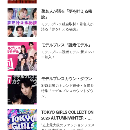
著名人が語る「夢を叶える秘
訣」
モデルプレス独自取材！著名人が
語る「夢を叶える秘訣」
モデルプレス「読者モデル」
モデルプレス読者モデル 新メンバ
ー加入！
モデルプレスカウントダウン
SNS影響力トレンド俳優・女優を
特集「モデルプレスカウントダウ
ン」
TOKYO GIRLS COLLECTION
2026 AUTUMN/WINTER × モ
デルプレス
"史上最大級のファッションフェス
タ"TGC情報をたっぷり紹介