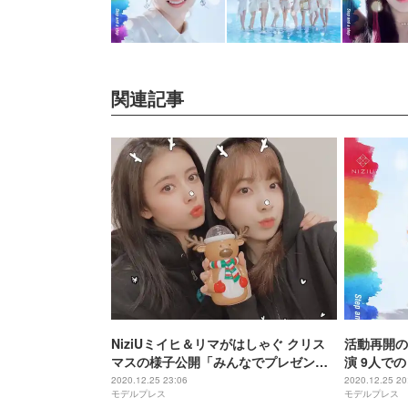
関連記事
NiziUミイヒ＆リマがはしゃぐ クリス
活動再開の
マスの様子公開「みんなでプレゼント
演 9人での「
交換」
動の声
2020.12.25 23:06
2020.12.25 20
モデルプレス
モデルプレス