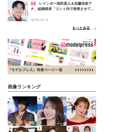
08
レインボー池田直人＆佐藤佳奈ア
ナ、結婚発表「コント内で発表させてい
ただきました」読売テレビ退社は生活拠
点変更のため
モデルプレス
もっとみる
画像ランキング
1
2
3
4
5
6