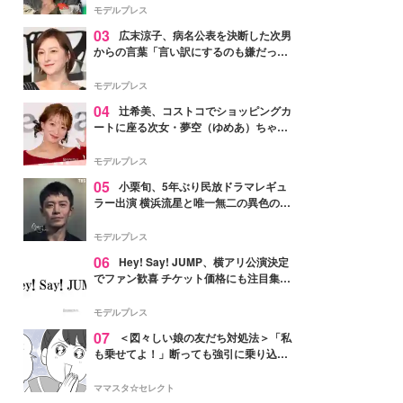
「かっこいい」と反響
モデルプレス
03
広末涼子、病名公表を決断した次男
からの言葉「言い訳にするのも嫌だっ
た」「言うべきか迷った」
モデルプレス
04
辻希美、コストコでショッピングカ
ートに座る次女・夢空（ゆめあ）ちゃん
の姿公開「乗りこなしてる感じが可愛す
ぎ」「成長を感じる」の声
モデルプレス
05
小栗旬、5年ぶり民放ドラマレギュ
ラー出演 横浜流星と唯一無二の異色のバ
ディで初共演【LOST10】
モデルプレス
06
Hey! Say! JUMP、横アリ公演決定
でファン歓喜 チケット価格にも注目集ま
る「激アツ」「平成に戻ったみたい」
モデルプレス
07
＜図々しい娘の友だち対処法＞「私
も乗せてよ！」断っても強引に乗り込ん
でくる友だち【第1話まんが】
ママスタ☆セレクト