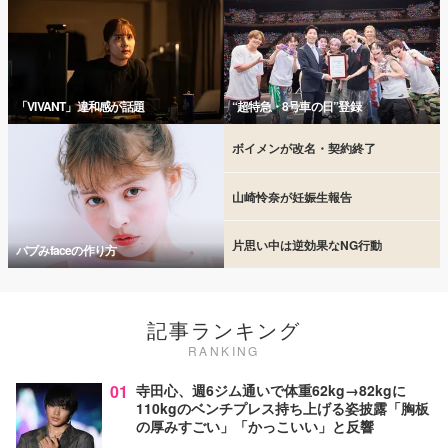
「VIVANT」違和感が話題
“超特急・8号車の日”登録
ボイメンが改名・契約終了
山崎怜奈が妊娠生報告
片思い中は逆効果なNG行動
バブみfaceの作り方
記事ランキング
RANKING
01
寺田心、週6ジム通いで体重62kg→82kgに
110kgのベンチプレス持ち上げる姿披露「胸板
の厚みすごい」「かっこいい」と反響