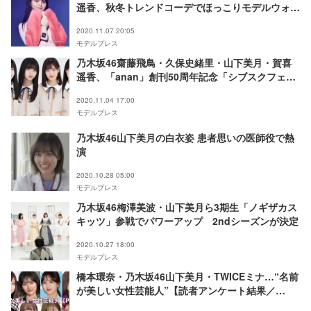
遥香、秋冬トレンドコーデでほっこりモデルウォー
ク＜SHIBUYA SCRAMBLE FESTIVAL 2020
2020.11.07 20:05
Produced by anan＞
モデルプレス
乃木坂46齋藤飛鳥・久保史緒里・山下美月・賀喜
遥香、「anan」創刊50周年記念「シブスクフェ
ス」出演決定
2020.11.04 17:00
モデルプレス
乃木坂46山下美月の白衣姿 患者思いの医師役で熱
演
2020.10.28 05:00
モデルプレス
乃木坂46梅澤美波・山下美月ら3期生「ノギザカス
キッツ」参戦でパワーアップ 2ndシーズンが決定
2020.10.27 18:00
モデルプレス
橋本環奈・乃木坂46山下美月・TWICEミナ…“名前
が美しい女性芸能人”【読者アンケート結果／
Part2】