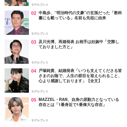
モデルプレス
02
中島歩、“明治時代の文豪”の玄孫だった「教科
書にも載っている」名前も先祖に由来
モデルプレス
03
及川光博、再婚発表 お相手は妊娠中「交際し
ておりました方と」
モデルプレス
04
戸塚純貴、結婚発表「いつも支えてくださる皆
さまのお陰で、人生の節目を迎えられること、
心より感謝しております」【全文】
モデルプレス
05
MAZZEL・RAN、自身の原動力となっている
存在とは「1番身近で1番偉大な存在」
モデルプレス