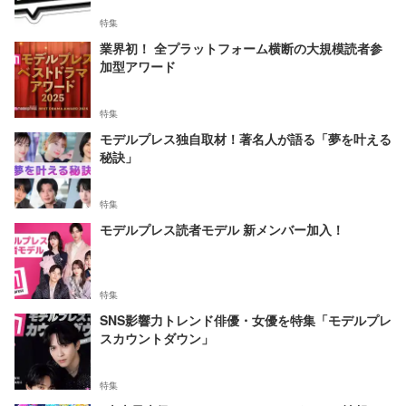
特集
業界初！ 全プラットフォーム横断の大規模読者参
加型アワード
特集
モデルプレス独自取材！著名人が語る「夢を叶える
秘訣」
特集
モデルプレス読者モデル 新メンバー加入！
特集
SNS影響力トレンド俳優・女優を特集「モデルプレ
スカウントダウン」
特集