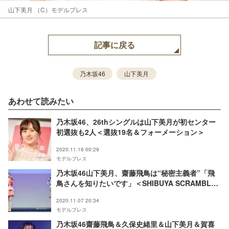
山下美月 （C）モデルプレス
記事に戻る
乃木坂46
山下美月
あわせて読みたい
乃木坂46、26thシングルは山下美月が初センター
初選抜も2人＜選抜19名＆フォーメーション＞
2020.11.16 00:29
モデルプレス
乃木坂46山下美月、齋藤飛鳥は“秘密主義者”「飛
鳥さんを知りたいです」＜SHIBUYA SCRAMBLE
FESTIVAL 2020 Produced by anan＞
2020.11.07 20:34
モデルプレス
乃木坂46齋藤飛鳥＆久保史緒里＆山下美月＆賀喜