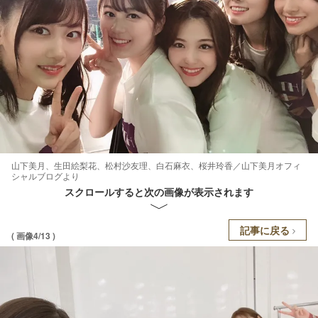
山下美月、生田絵梨花、松村沙友理、白石麻衣、桜井玲香／山下美月オフィ
シャルブログより
スクロールすると次の画像が表示されます
記事に戻る
( 画像4/13 )