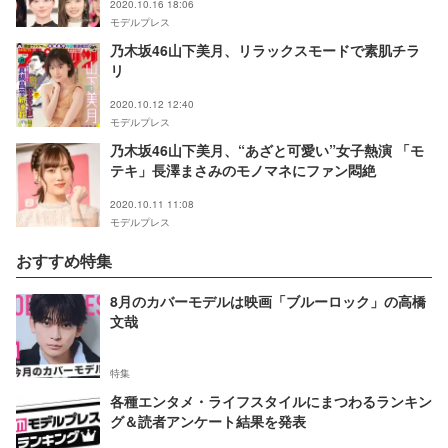
2020.10.16 18:06
モデルプレス
乃木坂46山下美月、リラックスモードで素肌チラ
リ
2020.10.12 12:40
モデルプレス
乃木坂46山下美月、“あざと可愛い”女子熱演 「モ
テキ」長澤まさみのモノマネにファン悶絶
2020.10.11 11:08
モデルプレス
おすすめ特集
8月のカバーモデルは映画「ブルーロック」の高橋
文哉
特集
各種エンタメ・ライフスタイルにまつわるランキン
グ＆読者アンケート結果を発表