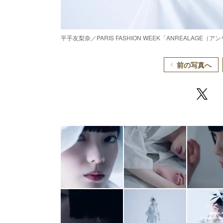
平手友梨奈／PARIS FASHION WEEK「ANREALAGE（ア
前の写真へ
/
Unmute