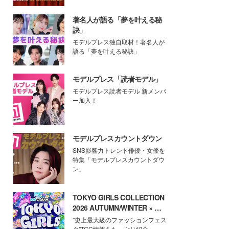
著名人が語る「夢を叶える秘
訣」
モデルプレス独自取材！著名人が
語る「夢を叶える秘訣」
モデルプレス「読者モデル」
モデルプレス読者モデル 新メンバ
ー加入！
モデルプレスカウントダウン
SNS影響力トレンド俳優・女優を
特集「モデルプレスカウントダウ
ン」
TOKYO GIRLS COLLECTION
2026 AUTUMN/WINTER × モ
デルプレス
"史上最大級のファッションフェス
タ"TGC情報をたっぷり紹介