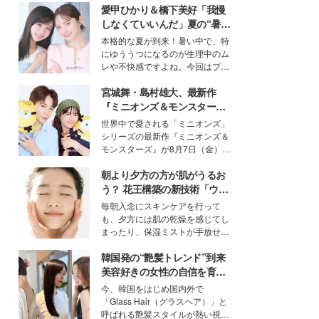
愛甲ひかり＆橋下美好「我慢
しなくていいんだ」夏の“暑さ
対策”の新しい選択肢とは？
本格的な夏が到来！暑い中で、特
にゆううつになるのが生理中のム
レや不快感ですよね。今回はプラ
イベートでも仲良しで旅行好きな
宮城舞・島村雄大、最新作
モデル・愛甲ひかりさんと橋下美
好さんを迎えて本音で女子会トー
『ミニオンズ＆モンスター
ク。猛暑のお出かけを快適に過ご
ズ』の魅力熱弁 ハチャメチャ
世界中で愛される「ミニオンズ」
すヒントや、2人が感動した夏の
だけじゃない“友情と絆”に感
シリーズの最新作『ミニオンズ＆
生理の新常識にも迫りました。
動
モンスターズ』が8月7日（金）に
公開。モデルプレスでは、“大のミ
朝より夕方の方が肌がうるお
ニオン好き”という共通点を持つモ
デルの宮城舞と島村雄大の特別対
う？ 花王構築の新技術「ウォ
談をお届け！それぞれの視点か
ーターキャプチャリングスキ
毎朝入念にスキンケアを行って
ら、今作ならではの魅力や予想外
ン（捕水肌）」がスキンケア
も、夕方には肌の乾燥を感じてし
の感動をもたらす奥深いストーリ
の常識を変える予感
まったり、保湿ミストが手放せな
ーについて熱く語り合ってもらっ
いという読者も多いのでは？そん
た。
韓国発の“艶髪トレンド”到来
な美容の常識を大きく変える可能
性を秘めた、革新的な「Water
美容好きの女性の自信を育む
Capturing Skin（ウォーターキャ
「ヘアケア事情」って？
今、韓国をはじめ国内外で
プチャリングスキン：捕水肌）」
「Glass Hair（グラスヘア）」と
技術を、花王が構築した。
呼ばれる艶髪スタイルが熱い視線