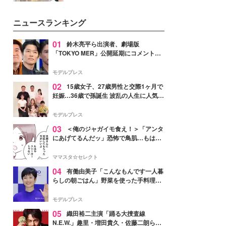
を集めています。メイクやファッ
ションの完成度を高めるベースと
ニュースランキング
して、“髪そのものの美しさ”に改
めて注目する人が増えている様
子。今回は、そんな憧れの艶やか
01
鈴木亮平ら出演者、劇場版
な髪を日常で叶える、美容好きの
「TOKYO MER」公開延期にコメント
女性たちのヘアケア事情を紹介し
「現実のヒーローたちにチームMERから
ます。
最大の敬意とエールを」
モデルプレス
02
15歳女子、27歳男性と交際1ヶ月で
妊娠…36歳で孫誕生 波乱の人生に人気タ
レント思わずツッコミ「だいぶ危ねえ
よ！」
モデルプレス
03
＜俺のジャガイモ食え！＞「アンタ
にあげてるんだッ」恐怖で鳥肌…もはや
ストーカー？【第3話まんが】
ママスタ☆セレクト
04
有働由美子「こんなもんです一人暮
らしの朝ごはん」野菜を使った手料理公
開「作ってみたい」「ヘルシーで美味し
そう」と反響
モデルプレス
05
織田裕二主演「踊る大捜査線
N.E.W.」趣里・増田貴久・佐藤二朗ら新