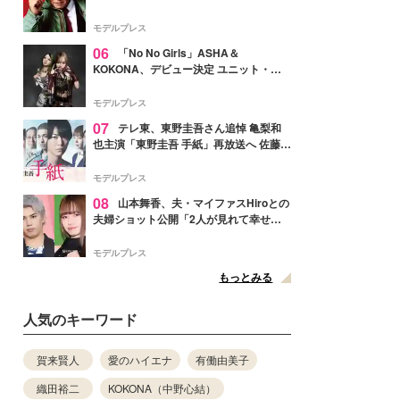
メンバー紹介映像解禁 各キャラクター象
徴する“謎のキーワード”も
モデルプレス
06
「No No Girls」ASHA＆
KOKONA、デビュー決定 ユニット・
TAKARAとしてセルフプロデュース楽曲
リリースへ
モデルプレス
07
テレ東、東野圭吾さん追悼 亀梨和
也主演「東野圭吾 手紙」再放送へ 佐藤隆
太・本田翼・中村倫也ら出演
モデルプレス
08
山本舞香、夫・マイファスHiroとの
夫婦ショット公開「2人が見れて幸せ」
「仲の良さが伝わってくる」と反響
モデルプレス
もっとみる
人気のキーワード
賀来賢人
愛のハイエナ
有働由美子
織田裕二
KOKONA（中野心結）