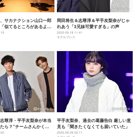
、サカナクション山口一郎
岡田将生＆志尊淳＆平手友梨奈がじゃ
「似てるところがあるよね
れあう「3兄妹可愛すぎる」の声
てくださった」
:15
2020.09.18 11:41
モデルプレス
志尊淳・平手友梨奈が本当
平手友梨奈、過去の葛藤告白 厳しい意
たら？“チームさんかく
見も「聞きたくなくても届いていた」
談＆質問に回答
:00
2020.09.09 02:11
モデルプレス