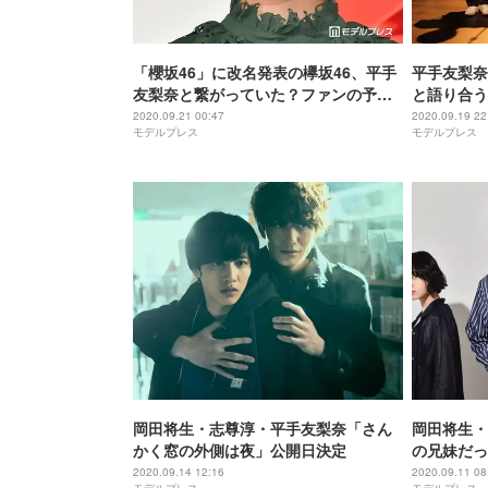
「櫻坂46」に改名発表の欅坂46、平手
平手友梨奈
友梨奈と繋がっていた？ファンの予測
と語り合う
が話題に
と声をかけ
2020.09.21 00:47
2020.09.19 22
モデルプレス
モデルプレス
岡田将生・志尊淳・平手友梨奈「さん
岡田将生・
かく窓の外側は夜」公開日決定
の兄妹だっ
窓”悩み相
2020.09.14 12:16
2020.09.11 08
モデルプレス
モデルプレス