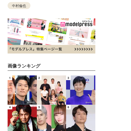
中村倫也
画像ランキング
1
2
3
4
5
6