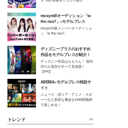
moxymillオーディション「to
the nex7」×モデルプレス
moxymill新メンバーオーディショ
ン「to the nex7」
ディズニープラスのおすすめ
作品をモデルプレスが紹介！
ディズニー作品はもちろん！ 国内
外の人気作がすべて見放題！
【PR】
ABEMA×モデルプレス特設サ
イト
ニュース・恋リア・アニメ・スポ
ーツなど多彩な番組を24時間無料
で楽しめる！
トレンド
PR