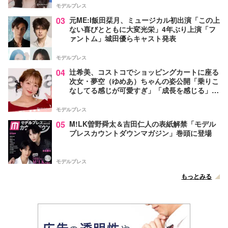
モデルプレス
03
元ME:I飯田栞月、ミュージカル初出演「この上
ない喜びとともに大変光栄」4年ぶり上演「フ
ァントム」城田優らキャスト発表
モデルプレス
04
辻希美、コストコでショッピングカートに座る
次女・夢空（ゆめあ）ちゃんの姿公開「乗りこ
なしてる感じが可愛すぎ」「成長を感じる」の
声
モデルプレス
05
M!LK曽野舜太＆吉田仁人の表紙解禁「モデル
プレスカウントダウンマガジン」巻頭に登場
モデルプレス
もっとみる