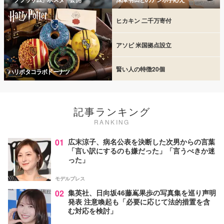
ヒカキン 二千万寄付
アソビ 米国拠点設立
賢い人の特徴20個
ハリポタコラボドーナツ
記事ランキング
RANKING
01
広末涼子、病名公表を決断した次男からの言葉
「言い訳にするのも嫌だった」「言うべきか迷
った」
モデルプレス
02
集英社、日向坂46藤嶌果歩の写真集を巡り声明
発表 注意喚起も「必要に応じて法的措置を含
む対応を検討」