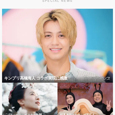
SPECIAL NEWS
キンプリ高橋海人 コラボ実現に感激
「ブラッサム」ポスター公開
深澤 有田とのテンポ手応え