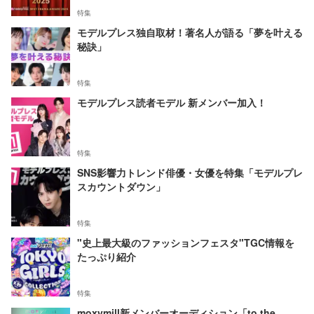
特集
モデルプレス独自取材！著名人が語る「夢を叶える
秘訣」
特集
モデルプレス読者モデル 新メンバー加入！
特集
SNS影響力トレンド俳優・女優を特集「モデルプレ
スカウントダウン」
特集
"史上最大級のファッションフェスタ"TGC情報を
たっぷり紹介
特集
moxymill新メンバーオーディション「to the