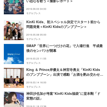
い恋心を歌う＜撮影レポート＞
2019.09.03 04:00
モデルプレス
KinKi Kids、初スペシャル決定でスタート前から
問題発覚＜KinKi Kidsのブンブブーン＞
2019.05.08 05:00
モデルプレス
SMAP「世界に一つだけの花」で入場行進 平成最
後のセンバツが開幕
2019.03.23 11:55
モデルプレス
King ＆ Prince岸優太＆神宮寺勇太「KinKi Kids
のブンブブーン」出演で感動「お酒を酌み交わせる
なんて」
2019.03.14 16:00
モデルプレス
神田沙也加が考案“KinKi Kids福袋”に堂本剛「ド
変態の話」
2019.01.19 13:36