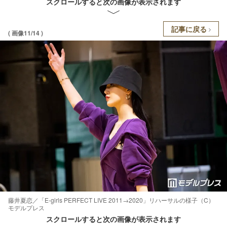
スクロールすると次の画像が表示されます
記事に戻る
( 画像11/14 )
藤井夏恋／「E-girls PERFECT LIVE 2011→2020」リハーサルの様子（C）
モデルプレス
スクロールすると次の画像が表示されます