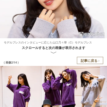
モデルプレスのインタビューに応じた山口乃々華（C）モデルプレス
スクロールすると次の画像が表示されます
記事に戻る
( 画像2/14 )