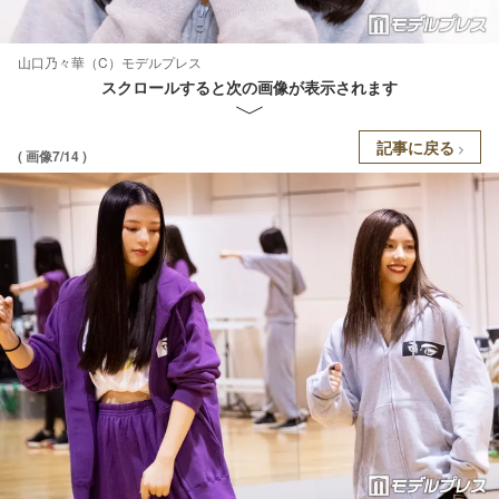
山口乃々華（C）モデルプレス
スクロールすると次の画像が表示されます
記事に戻る
( 画像7/14 )