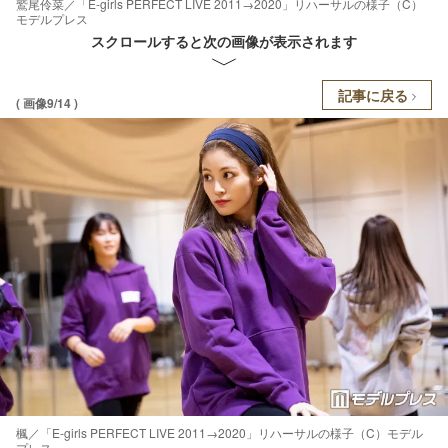
鷲尾伶菜／「E-girls PERFECT LIVE 2011→2020」リハーサルの様子（C）
モデルプレス
スクロールすると次の画像が表示されます
記事に戻る
( 画像9/14 )
楓／「E-girls PERFECT LIVE 2011→2020」リハーサルの様子（C）モデル
プレス