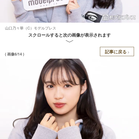
山口乃々華（C）モデルプレス
スクロールすると次の画像が表示されます
記事に戻る
( 画像6/14 )