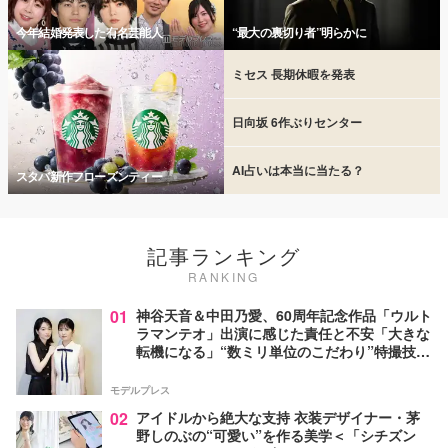
今年結婚発表した有名芸能人
“最大の裏切り者”明らかに
ミセス 長期休暇を発表
日向坂 6作ぶりセンター
AI占いは本当に当たる？
スタバ新作フローズンティー
記事ランキング
RANKING
01
神谷天音＆中田乃愛、60周年記念作品「ウルト
ラマンテオ」出演に感じた責任と不安「大きな
転機になる」“数ミリ単位のこだわり”特撮技術
に圧倒【インタビュー】
モデルプレス
02
アイドルから絶大な支持 衣装デザイナー・茅
野しのぶの“可愛い”を作る美学＜「シチズン