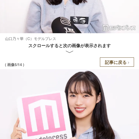
山口乃々華（C）モデルプレス
スクロールすると次の画像が表示されます
記事に戻る
( 画像5/14 )