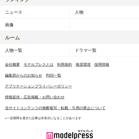
ニュース
人物
画像
ルーム
人物一覧
ドラマ一覧
会社概要
モデルプレスとは
利用規約
推奨環境
採用情報
編集部からのお知らせ
RSS一覧
アプリケーションプライバシーポリシー
情報提供・広告掲載・お問い合わせ
当サイトコンテンツの無断複写・転載・引用の禁止について
※一定期間を過ぎた記事は非表示になることがあります