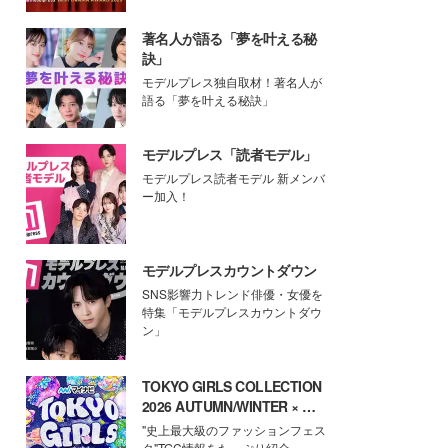
著名人が語る「夢を叶える秘
訣」
モデルプレス独自取材！著名人が
語る「夢を叶える秘訣」
モデルプレス「読者モデル」
モデルプレス読者モデル 新メンバ
ー加入！
モデルプレスカウントダウン
SNS影響力トレンド俳優・女優を
特集「モデルプレスカウントダウ
ン」
TOKYO GIRLS COLLECTION
2026 AUTUMN/WINTER × モ
デルプレス
"史上最大級のファッションフェス
タ"TGC情報をたっぷり紹介