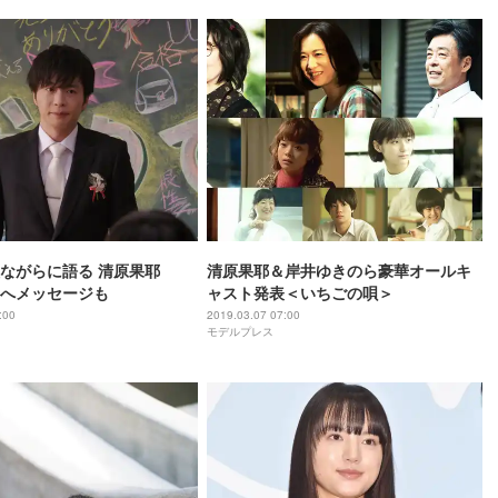
ながらに語る 清原果耶
清原果耶＆岸井ゆきのら豪華オールキ
”へメッセージも
ャスト発表＜いちごの唄＞
:00
2019.03.07 07:00
モデルプレス