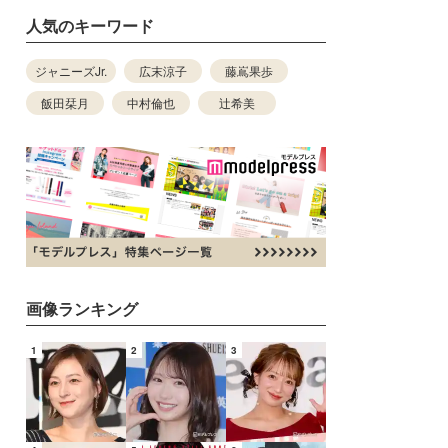
人気のキーワード
ジャニーズJr.
広末涼子
藤嶌果歩
飯田栞月
中村倫也
辻希美
画像ランキング
1
2
3