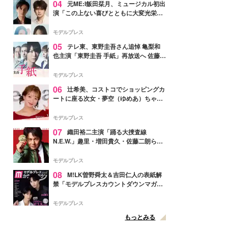
04
元ME:I飯田栞月、ミュージカル初出
演「この上ない喜びとともに大変光栄」
4年ぶり上演「ファントム」城田優らキ
ャスト発表
モデルプレス
05
テレ東、東野圭吾さん追悼 亀梨和
也主演「東野圭吾 手紙」再放送へ 佐藤隆
太・本田翼・中村倫也ら出演
モデルプレス
06
辻希美、コストコでショッピングカ
ートに座る次女・夢空（ゆめあ）ちゃん
の姿公開「乗りこなしてる感じが可愛す
ぎ」「成長を感じる」の声
モデルプレス
07
織田裕二主演「踊る大捜査線
N.E.W.」趣里・増田貴久・佐藤二朗ら新
メンバー紹介映像解禁 各キャラクター象
徴する“謎のキーワード”も
モデルプレス
08
M!LK曽野舜太＆吉田仁人の表紙解
禁「モデルプレスカウントダウンマガジ
ン」巻頭に登場
モデルプレス
もっとみる