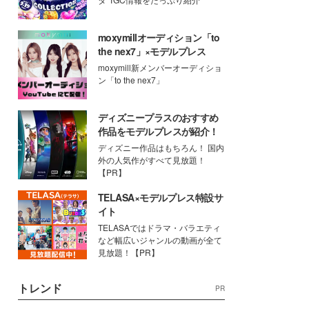
moxymillオーディション「to
the nex7」×モデルプレス
moxymill新メンバーオーディショ
ン「to the nex7」
ディズニープラスのおすすめ
作品をモデルプレスが紹介！
ディズニー作品はもちろん！ 国内
外の人気作がすべて見放題！
【PR】
TELASA×モデルプレス特設サ
イト
TELASAではドラマ・バラエティ
など幅広いジャンルの動画が全て
見放題！【PR】
トレンド
PR