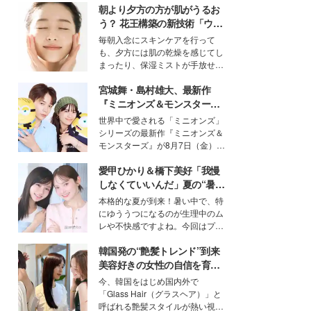
朝より夕方の方が肌がうるお
う？ 花王構築の新技術「ウォ
ーターキャプチャリングスキ
毎朝入念にスキンケアを行って
ン（捕水肌）」がスキンケア
も、夕方には肌の乾燥を感じてし
の常識を変える予感
まったり、保湿ミストが手放せな
いという読者も多いのでは？そん
宮城舞・島村雄大、最新作
な美容の常識を大きく変える可能
性を秘めた、革新的な「Water
『ミニオンズ＆モンスター
Capturing Skin（ウォーターキャ
ズ』の魅力熱弁 ハチャメチャ
世界中で愛される「ミニオンズ」
プチャリングスキン：捕水肌）」
だけじゃない“友情と絆”に感
シリーズの最新作『ミニオンズ＆
技術を、花王が構築した。
動
モンスターズ』が8月7日（金）に
公開。モデルプレスでは、“大のミ
愛甲ひかり＆橋下美好「我慢
ニオン好き”という共通点を持つモ
デルの宮城舞と島村雄大の特別対
しなくていいんだ」夏の“暑さ
談をお届け！それぞれの視点か
対策”の新しい選択肢とは？
本格的な夏が到来！暑い中で、特
ら、今作ならではの魅力や予想外
にゆううつになるのが生理中のム
の感動をもたらす奥深いストーリ
レや不快感ですよね。今回はプラ
ーについて熱く語り合ってもらっ
イベートでも仲良しで旅行好きな
た。
韓国発の“艶髪トレンド”到来
モデル・愛甲ひかりさんと橋下美
好さんを迎えて本音で女子会トー
美容好きの女性の自信を育む
ク。猛暑のお出かけを快適に過ご
「ヘアケア事情」って？
今、韓国をはじめ国内外で
すヒントや、2人が感動した夏の
「Glass Hair（グラスヘア）」と
生理の新常識にも迫りました。
呼ばれる艶髪スタイルが熱い視線