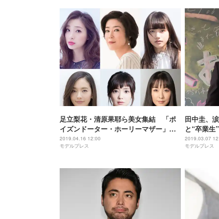
足立梨花・清原果耶ら美女集結 「ポ
田中圭、涙
イズンドーター・ホーリーマザー」主
と“卒業生
要キャスト発表
2019.04.16 12:00
2019.03.07 12
モデルプレス
モデルプレス