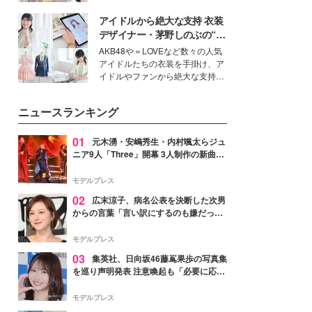
を集めています。メイクやファッ
アイドルから絶大な支持 衣装
ションの完成度を高めるベースと
して、“髪そのものの美しさ”に改
デザイナー・茅野しのぶの“可
めて注目する人が増えている様
愛い”を作る美学＜「シチズン
AKB48や＝LOVEなど数々の人気
子。今回は、そんな憧れの艶やか
クロスシー」インタビュー＞
アイドルたちの衣装を手掛け、ア
な髪を日常で叶える、美容好きの
イドルやファンから絶大な支持を
女性たちのヘアケア事情を紹介し
得る、株式会社オサレカンパニー
ます。
取締役兼クリエイティブディレク
ニュースランキング
ター・茅野しのぶ。一人ひとりの
個性に寄り添い、魅力を引き出す
衣装作りは、多くの女性たちに勇
01
元木湧・安嶋秀生・内村颯太らジュ
気と自信を与え続けている。
ニア9人「Three」開幕 3人制作の新曲＆
手描きセットに込めた想い「もっと前に
進んで夢を掴みたい」【ゲネプロレポ】
モデルプレス
02
広末涼子、病名公表を決断した次男
からの言葉「言い訳にするのも嫌だっ
た」「言うべきか迷った」
モデルプレス
03
集英社、日向坂46藤嶌果歩の写真集
を巡り声明発表 注意喚起も「必要に応じ
て法的措置を含む対応を検討」
モデルプレス