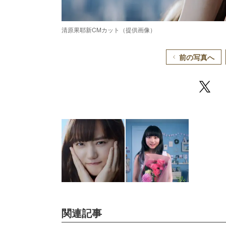
清原果耶新CMカット（提供画像）
前の写真へ
/
Unmute
関連記事