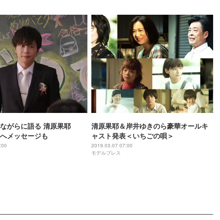
ながらに語る 清原果耶
清原果耶＆岸井ゆきのら豪華オールキ
”へメッセージも
ャスト発表＜いちごの唄＞
:00
2019.03.07 07:00
モデルプレス