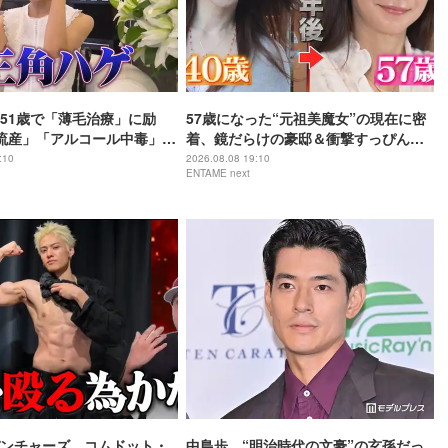
51歳で「薄毛治療」に励
57歳になった“元祖美魔女”の現在に密
流産」「アルコール中毒」自
着、鏡だらけの豪邸＆衝撃すっぴん姿
赤裸々告白
を披露
:10
2026.08.08 19:10
ENTAME next
ンチャーズ、コムドット・
中島歩、“明治時代の文豪”の玄孫だっ