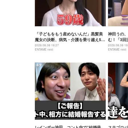
「子どもをもう産めないんだ」黒髪美
神田うの、
魔女の決断、病気・介護を乗り越え56
む！「3回
歳で“おばあちゃん”に
身の過去を
2026.08.08 19:27
2026.08.08 19
ENTAME next
ENTAME next
レインボー池田、コント内で“結婚発
ステゴロパ