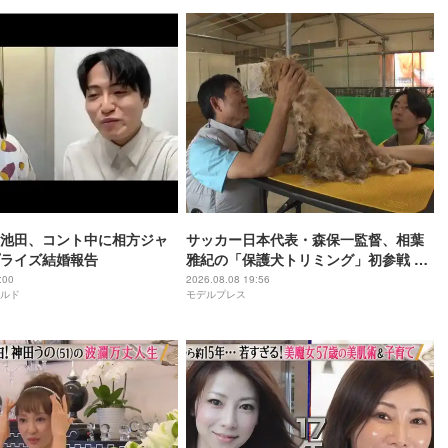
池田、コント中に相方ジャ
サッカー日本代表・森保一監督、相葉
ライズ結婚報告
雅紀の「保護犬トリミング」初参戦 ド
リームチームで心込めて挑む【24時間
:00
2026.08.08 19:56
ルド
モデルプレス
テレビ49】