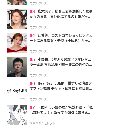
「かっこいい」と反響
モデルプレス
03
広末涼子、病名公表を決断した次男
からの言葉「言い訳にするのも嫌だっ
た」「言うべきか迷った」
モデルプレス
04
辻希美、コストコでショッピングカ
ートに座る次女・夢空（ゆめあ）ちゃん
の姿公開「乗りこなしてる感じが可愛す
ぎ」「成長を感じる」の声
モデルプレス
05
小栗旬、5年ぶり民放ドラマレギュ
ラー出演 横浜流星と唯一無二の異色のバ
ディで初共演【LOST10】
モデルプレス
06
Hey! Say! JUMP、横アリ公演決定
でファン歓喜 チケット価格にも注目集ま
る「激アツ」「平成に戻ったみたい」
モデルプレス
07
＜図々しい娘の友だち対処法＞「私
も乗せてよ！」断っても強引に乗り込ん
でくる友だち【第1話まんが】
ママスタ☆セレクト