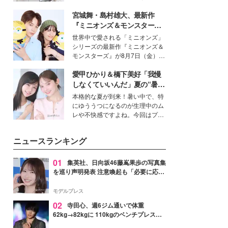
得る、株式会社オサレカンパニー
宮城舞・島村雄大、最新作
取締役兼クリエイティブディレク
ター・茅野しのぶ。一人ひとりの
『ミニオンズ＆モンスター
個性に寄り添い、魅力を引き出す
ズ』の魅力熱弁 ハチャメチャ
世界中で愛される「ミニオンズ」
衣装作りは、多くの女性たちに勇
だけじゃない“友情と絆”に感
シリーズの最新作『ミニオンズ＆
気と自信を与え続けている。
動
モンスターズ』が8月7日（金）に
公開。モデルプレスでは、“大のミ
愛甲ひかり＆橋下美好「我慢
ニオン好き”という共通点を持つモ
デルの宮城舞と島村雄大の特別対
しなくていいんだ」夏の“暑さ
談をお届け！それぞれの視点か
対策”の新しい選択肢とは？
本格的な夏が到来！暑い中で、特
ら、今作ならではの魅力や予想外
にゆううつになるのが生理中のム
の感動をもたらす奥深いストーリ
レや不快感ですよね。今回はプラ
ーについて熱く語り合ってもらっ
イベートでも仲良しで旅行好きな
た。
モデル・愛甲ひかりさんと橋下美
ニュースランキング
好さんを迎えて本音で女子会トー
ク。猛暑のお出かけを快適に過ご
すヒントや、2人が感動した夏の
01
集英社、日向坂46藤嶌果歩の写真集
生理の新常識にも迫りました。
を巡り声明発表 注意喚起も「必要に応じ
て法的措置を含む対応を検討」
モデルプレス
02
寺田心、週6ジム通いで体重
62kg→82kgに 110kgのベンチプレス持
ち上げる姿披露「胸板の厚みすごい」