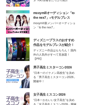
moxymillオーディション「to
the nex7」×モデルプレス
moxymill新メンバーオーディショ
ン「to the nex7」
ディズニープラスのおすすめ
作品をモデルプレスが紹介！
ディズニー作品はもちろん！ 国内
外の人気作がすべて見放題！
【PR】
男子高生ミスターコン2026
“日本一のイケメン高校生”を決め
る「男子高生ミスターコン2026」
開催中！
女子高生ミスコン2026
“日本一かわいい女子高生”を決め
る「女子高生ミスコン2026」開催