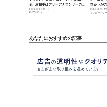
表” お相手はフリーアナウンサーの佐
ひゅうがの
藤佳奈
2026.08.08 19:10
2026.08.08 19
ENTAME next
らいばーずワー
あなたにおすすめの記事