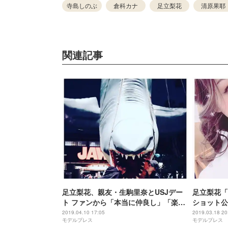
寺島しのぶ
倉科カナ
足立梨花
清原果耶
関連記事
足立梨花、親友・生駒里奈とUSJデー
足立梨花「
ト ファンから「本当に仲良し」「楽し
ショット公
そう」の声
する」と注
2019.04.10 17:05
2019.03.18 20
モデルプレス
モデルプレス