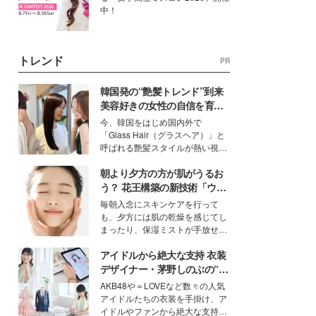
中！
トレンド
PR
韓国発の“艶髪トレンド”到来
美容好きの女性の自信を育む
「ヘアケア事情」って？
今、韓国をはじめ国内外で
「Glass Hair（グラスヘア）」と
呼ばれる艶髪スタイルが熱い視線
を集めています。メイクやファッ
朝より夕方の方が肌がうるお
ションの完成度を高めるベースと
して、“髪そのものの美しさ”に改
う？ 花王構築の新技術「ウォ
めて注目する人が増えている様
ーターキャプチャリングスキ
毎朝入念にスキンケアを行って
子。今回は、そんな憧れの艶やか
ン（捕水肌）」がスキンケア
も、夕方には肌の乾燥を感じてし
な髪を日常で叶える、美容好きの
の常識を変える予感
まったり、保湿ミストが手放せな
女性たちのヘアケア事情を紹介し
いという読者も多いのでは？そん
ます。
アイドルから絶大な支持 衣装
な美容の常識を大きく変える可能
性を秘めた、革新的な「Water
デザイナー・茅野しのぶの“可
Capturing Skin（ウォーターキャ
愛い”を作る美学＜「シチズン
AKB48や＝LOVEなど数々の人気
プチャリングスキン：捕水肌）」
クロスシー」インタビュー＞
アイドルたちの衣装を手掛け、ア
技術を、花王が構築した。
イドルやファンから絶大な支持を