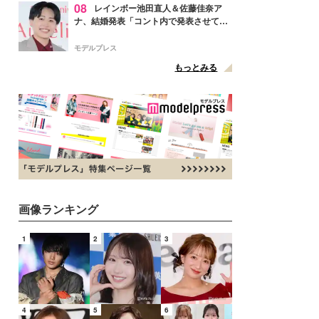
08
レインボー池田直人＆佐藤佳奈ア
ナ、結婚発表「コント内で発表させてい
ただきました」読売テレビ退社は生活拠
点変更のため
モデルプレス
もっとみる
画像ランキング
1
2
3
4
5
6