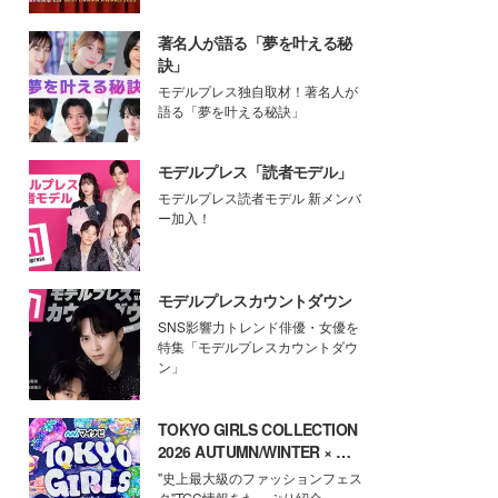
著名人が語る「夢を叶える秘
訣」
モデルプレス独自取材！著名人が
語る「夢を叶える秘訣」
モデルプレス「読者モデル」
モデルプレス読者モデル 新メンバ
ー加入！
モデルプレスカウントダウン
SNS影響力トレンド俳優・女優を
特集「モデルプレスカウントダウ
ン」
TOKYO GIRLS COLLECTION
2026 AUTUMN/WINTER × モ
デルプレス
"史上最大級のファッションフェス
タ"TGC情報をたっぷり紹介