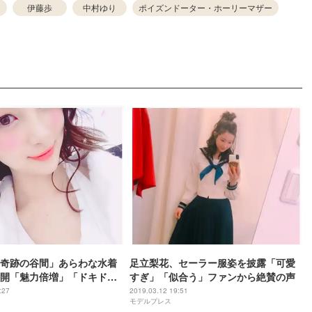
伊藤歩
中村ゆり
ポイズンドーター・ホーリーマザー
奇跡の谷間」あらわな水着
足立梨花、セーラー服姿を披露「可愛
開「魅力倍増」「ドキドキ
すぎ」「似合う」ファンから絶賛の声
目集まる
:27
2019.03.12 19:51
モデルプレス