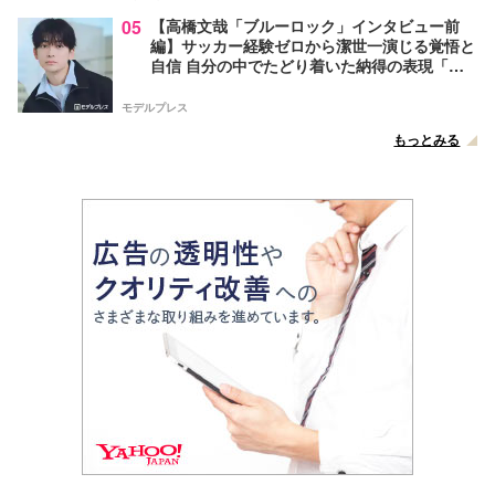
05
【高橋文哉「ブルーロック」インタビュー前
編】サッカー経験ゼロから潔世一演じる覚悟と
自信 自分の中でたどり着いた納得の表現「一
番難しいポイントでしたが」
モデルプレス
もっとみる