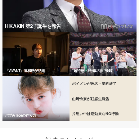
HIKAKIN 第2子誕生を報告
「VIVANT」違和感が話題
“超特急・8号車の日”登録
ボイメンが改名・契約終了
山崎怜奈が妊娠生報告
片思い中は逆効果なNG行動
バブみfaceの作り方