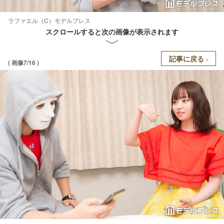
ラファエル（C）モデルプレス
スクロールすると次の画像が表示されます
記事に戻る
( 画像7/16 )