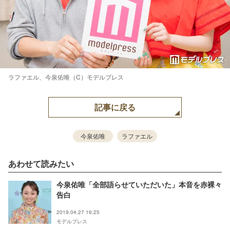
ラファエル、今泉佑唯（C）モデルプレス
記事に戻る
今泉佑唯
ラファエル
あわせて読みたい
今泉佑唯「全部語らせていただいた」本音を赤裸々
告白
2019.04.27 16:25
モデルプレス