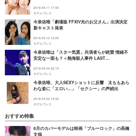
2019.04.11 17:00
モデルプレス
今泉佑唯「劇場版 FFXIV光のお父さん」出演決定
新キャスト発表
2019.04.10 12:00
モデルプレス
今泉佑唯は「スター気質」共演者らが絶賛 情緒不
安定な一面も？＜熱海殺人事件 LAST
GENERATION 46＞
2019.04.04 22:15
モデルプレス
今泉佑唯、大人SEXYショットに反響 太ももあら
わな姿に「エロい…」「セクシー」の声続出
2019.04.02 16:32
モデルプレス
おすすめ特集
8月のカバーモデルは映画「ブルーロック」の高橋
文哉