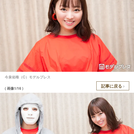
今泉佑唯（C）モデルプレス
記事に戻る
( 画像1/16 )