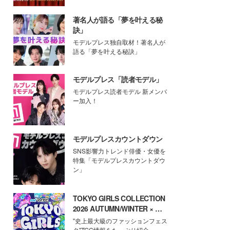
著名人が語る「夢を叶える秘
訣」
モデルプレス独自取材！著名人が
語る「夢を叶える秘訣」
モデルプレス「読者モデル」
モデルプレス読者モデル 新メンバ
ー加入！
モデルプレスカウントダウン
SNS影響力トレンド俳優・女優を
特集「モデルプレスカウントダウ
ン」
TOKYO GIRLS COLLECTION
2026 AUTUMN/WINTER × モ
デルプレス
"史上最大級のファッションフェス
タ"TGC情報をたっぷり紹介