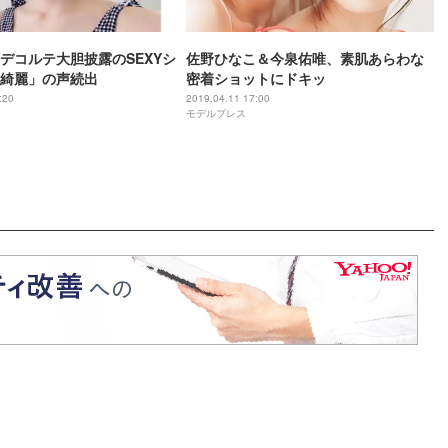
デコルテ大胆披露のSEXYシ
佐野ひなこ＆今泉佑唯、素肌あらわな
綺麗」の声続出
密着ショットにドキッ
:20
2019.04.11 17:00
モデルプレス