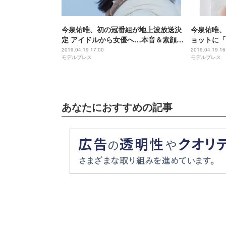
今泉佑唯、初の冠番組が地上波放送決
今泉佑唯、
定 アイドルから女優へ…本音＆素顔に
ョットに「
迫る
2019.04.19 17:00
2019.04.19 16
モデルプレス
モデルプレス
あなたにおすすめの記事