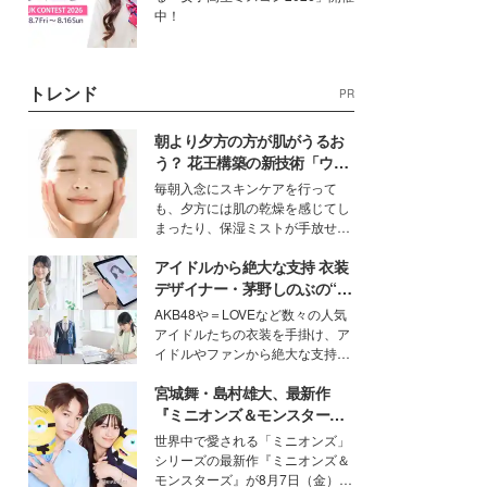
中！
トレンド
PR
朝より夕方の方が肌がうるお
う？ 花王構築の新技術「ウォ
ーターキャプチャリングスキ
毎朝入念にスキンケアを行って
ン（捕水肌）」がスキンケア
も、夕方には肌の乾燥を感じてし
の常識を変える予感
まったり、保湿ミストが手放せな
いという読者も多いのでは？そん
アイドルから絶大な支持 衣装
な美容の常識を大きく変える可能
性を秘めた、革新的な「Water
デザイナー・茅野しのぶの“可
Capturing Skin（ウォーターキャ
愛い”を作る美学＜「シチズン
AKB48や＝LOVEなど数々の人気
プチャリングスキン：捕水肌）」
クロスシー」インタビュー＞
アイドルたちの衣装を手掛け、ア
技術を、花王が構築した。
イドルやファンから絶大な支持を
得る、株式会社オサレカンパニー
宮城舞・島村雄大、最新作
取締役兼クリエイティブディレク
ター・茅野しのぶ。一人ひとりの
『ミニオンズ＆モンスター
個性に寄り添い、魅力を引き出す
ズ』の魅力熱弁 ハチャメチャ
世界中で愛される「ミニオンズ」
衣装作りは、多くの女性たちに勇
だけじゃない“友情と絆”に感
シリーズの最新作『ミニオンズ＆
気と自信を与え続けている。
動
モンスターズ』が8月7日（金）に