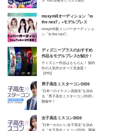
moxymillオーディション「to
the nex7」×モデルプレス
moxymill新メンバーオーディショ
ン「to the nex7」
ディズニープラスのおすすめ
作品をモデルプレスが紹介！
ディズニー作品はもちろん！ 国内
外の人気作がすべて見放題！
【PR】
男子高生ミスターコン2026
“日本一のイケメン高校生”を決め
る「男子高生ミスターコン2026」
開催中！
女子高生ミスコン2026
“日本一かわいい女子高生”を決め
る「女子高生ミスコン2026」開催