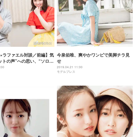
×ラファエル対談／前編】気
今泉佑唯、爽やかワンピで美脚チラ見
ットの声”への思い、“ソロ活
せ
不安…女優とYouTuberが
:00
2019.04.21 11:00
モデルプレス