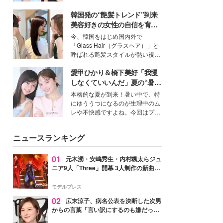
公開。モデルプレスでは、“大のミ
韓国発の“艶髪トレンド”到来
ニオン好き”という共通点を持つモ
デルの宮城舞と島村雄大の特別対
美容好きの女性の自信を育む
談をお届け！それぞれの視点か
「ヘアケア事情」って？
今、韓国をはじめ国内外で
ら、今作ならではの魅力や予想外
「Glass Hair（グラスヘア）」と
の感動をもたらす奥深いストーリ
呼ばれる艶髪スタイルが熱い視線
ーについて熱く語り合ってもらっ
を集めています。メイクやファッ
た。
愛甲ひかり＆橋下美好「我慢
ションの完成度を高めるベースと
して、“髪そのものの美しさ”に改
しなくていいんだ」夏の“暑さ
めて注目する人が増えている様
対策”の新しい選択肢とは？
本格的な夏が到来！暑い中で、特
子。今回は、そんな憧れの艶やか
にゆううつになるのが生理中のム
な髪を日常で叶える、美容好きの
レや不快感ですよね。今回はプラ
女性たちのヘアケア事情を紹介し
イベートでも仲良しで旅行好きな
ます。
モデル・愛甲ひかりさんと橋下美
ニュースランキング
好さんを迎えて本音で女子会トー
ク。猛暑のお出かけを快適に過ご
すヒントや、2人が感動した夏の
01
元木湧・安嶋秀生・内村颯太らジュ
生理の新常識にも迫りました。
ニア9人「Three」開幕 3人制作の新曲＆
手描きセットに込めた想い「もっと前に
進んで夢を掴みたい」【ゲネプロレポ】
モデルプレス
02
広末涼子、病名公表を決断した次男
からの言葉「言い訳にするのも嫌だっ
た」「言うべきか迷った」