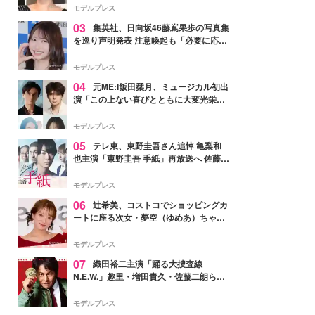
モデルプレス
03
集英社、日向坂46藤嶌果歩の写真集
を巡り声明発表 注意喚起も「必要に応じ
て法的措置を含む対応を検討」
モデルプレス
04
元ME:I飯田栞月、ミュージカル初出
演「この上ない喜びとともに大変光栄」
4年ぶり上演「ファントム」城田優らキ
ャスト発表
モデルプレス
05
テレ東、東野圭吾さん追悼 亀梨和
也主演「東野圭吾 手紙」再放送へ 佐藤隆
太・本田翼・中村倫也ら出演
モデルプレス
06
辻希美、コストコでショッピングカ
ートに座る次女・夢空（ゆめあ）ちゃん
の姿公開「乗りこなしてる感じが可愛す
ぎ」「成長を感じる」の声
モデルプレス
07
織田裕二主演「踊る大捜査線
N.E.W.」趣里・増田貴久・佐藤二朗ら新
メンバー紹介映像解禁 各キャラクター象
徴する“謎のキーワード”も
モデルプレス