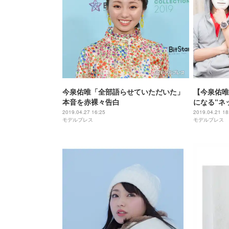
今泉佑唯「全部語らせていただいた」
【今泉佑唯
本音を赤裸々告白
になる“ネ
動”の責任と
2019.04.27 16:25
2019.04.21 18
モデルプレス
モデルプレス
本音トーク