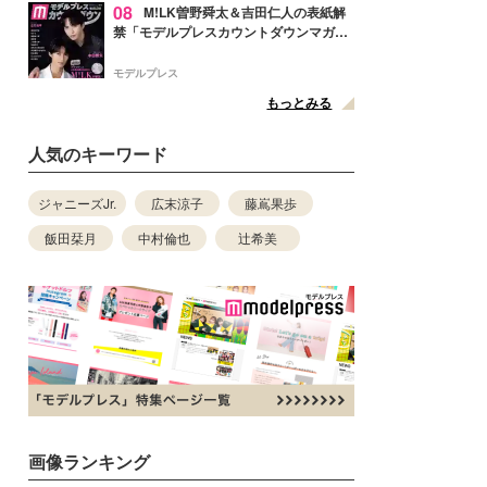
08
M!LK曽野舜太＆吉田仁人の表紙解
禁「モデルプレスカウントダウンマガジ
ン」巻頭に登場
モデルプレス
もっとみる
人気のキーワード
ジャニーズJr.
広末涼子
藤嶌果歩
飯田栞月
中村倫也
辻希美
画像ランキング