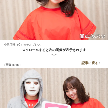
今泉佑唯（C）モデルプレス
スクロールすると次の画像が表示されます
記事に戻る
( 画像16/16 )