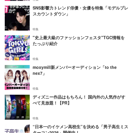
SNS影響力トレンド俳優・女優を特集「モデルプレ
スカウントダウン」
特集
"史上最大級のファッションフェスタ"TGC情報を
たっぷり紹介
特集
moxymill新メンバーオーディション「to the
nex7」
特集
ディズニー作品はもちろん！ 国内外の人気作がす
べて見放題！【PR】
特集
“日本一のイケメン高校生”を決める「男子高生ミス
ターコン2026」開催中！