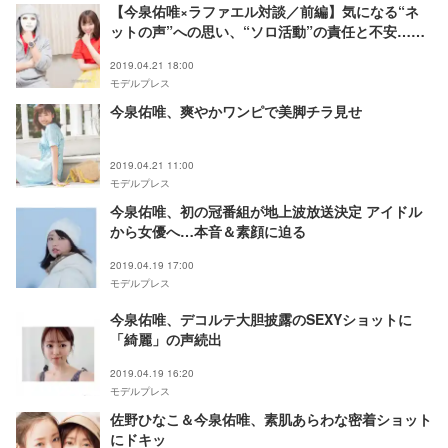
【今泉佑唯×ラファエル対談／前編】気になる“ネ
ットの声”への思い、“ソロ活動”の責任と不安…女
優とYouTuberが本音トーク
2019.04.21 18:00
モデルプレス
今泉佑唯、爽やかワンピで美脚チラ見せ
2019.04.21 11:00
モデルプレス
今泉佑唯、初の冠番組が地上波放送決定 アイドル
から女優へ…本音＆素顔に迫る
2019.04.19 17:00
モデルプレス
今泉佑唯、デコルテ大胆披露のSEXYショットに
「綺麗」の声続出
2019.04.19 16:20
モデルプレス
佐野ひなこ＆今泉佑唯、素肌あらわな密着ショット
にドキッ