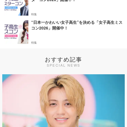
特集
“日本一かわいい女子高生”を決める「女子高生ミス
コン2026」開催中！
特集
おすすめ記事
SPECIAL NEWS