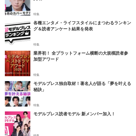
特集
各種エンタメ・ライフスタイルにまつわるランキン
グ＆読者アンケート結果を発表
特集
業界初！ 全プラットフォーム横断の大規模読者参
加型アワード
特集
モデルプレス独自取材！著名人が語る「夢を叶える
秘訣」
特集
モデルプレス読者モデル 新メンバー加入！
特集