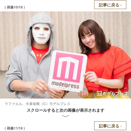
記事に戻る
( 画像10/16 )
ラファエル、今泉佑唯（C）モデルプレス
スクロールすると次の画像が表示されます
記事に戻る
( 画像11/16 )