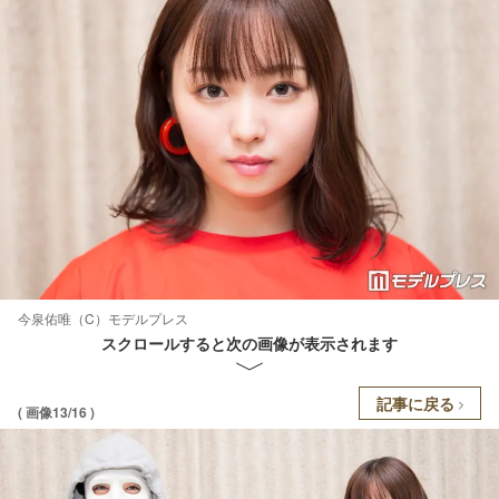
今泉佑唯（C）モデルプレス
スクロールすると次の画像が表示されます
記事に戻る
( 画像13/16 )