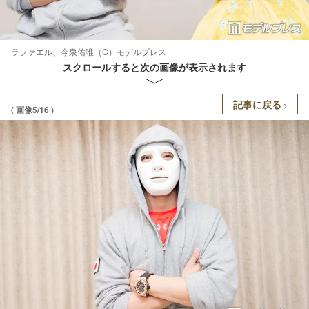
ラファエル、今泉佑唯（C）モデルプレス
スクロールすると次の画像が表示されます
記事に戻る
( 画像5/16 )