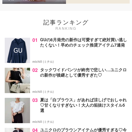
記事ランキング
RANKING
01
GUの8月発売の新作は可愛すぎて絶対買い逃し
たくない！早めのチェック推奨アイテム7連発
michill (ミチル)
02
タックワイドパンツが終売で悲しい…ユニクロ
の新作が後継として優秀すぎた♡
michill (ミチル)
03
夏は「白ブラウス」があれば涼しげでおしゃれ
♡甘くなりすぎない！大人の垢抜けスタイル5
選
michill (ミチル)
04
ユニクロのブラウンアイテムが優秀すぎる♡今