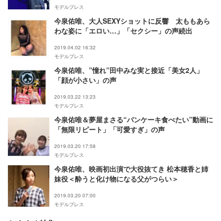
モデルプレス
今泉佑唯、大人SEXYショットに反響 太ももあら
わな姿に「エロい…」「セクシー」の声続出
2019.04.02 16:32
モデルプレス
今泉佑唯、”憧れ”田中みな実と接近「美女2人」
「顔が小さい」の声
2019.03.22 13:23
モデルプレス
今泉佑唯＆夢屋まさる“パンケーキ食べたい”動画に
「無限リピート」「可愛すぎ」の声
2019.03.20 17:58
モデルプレス
今泉佑唯、映画初出演で大役抜てき 松本穂香と姉
妹役＜酔うと化け物になる父がつらい＞
2019.03.20 07:00
モデルプレス