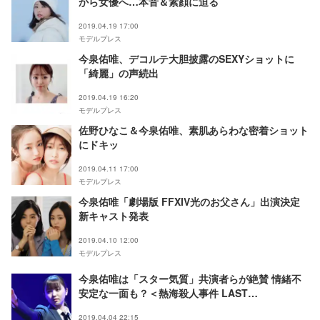
から女優へ…本音＆素顔に迫る
2019.04.19 17:00
モデルプレス
今泉佑唯、デコルテ大胆披露のSEXYショットに
「綺麗」の声続出
2019.04.19 16:20
モデルプレス
佐野ひなこ＆今泉佑唯、素肌あらわな密着ショット
にドキッ
2019.04.11 17:00
モデルプレス
今泉佑唯「劇場版 FFXIV光のお父さん」出演決定
新キャスト発表
2019.04.10 12:00
モデルプレス
今泉佑唯は「スター気質」共演者らが絶賛 情緒不
安定な一面も？＜熱海殺人事件 LAST
GENERATION 46＞
2019.04.04 22:15