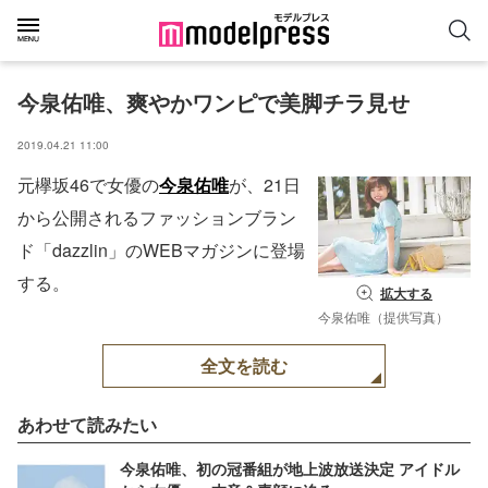
今泉佑唯、爽やかワンピで美脚チラ見せ
2019.04.21 11:00
元欅坂46で女優の
今泉佑唯
が、21日
から公開されるファッションブラン
ド「dazzlin」のWEBマガジンに登場
する。
拡大する
今泉佑唯（提供写真）
全文を読む
あわせて読みたい
今泉佑唯、初の冠番組が地上波放送決定 アイドル