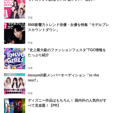
特集
SNS影響力トレンド俳優・女優を特集「モデルプレ
スカウントダウン」
特集
"史上最大級のファッションフェスタ"TGC情報を
たっぷり紹介
特集
moxymill新メンバーオーディション「to the
nex7」
特集
ディズニー作品はもちろん！ 国内外の人気作がす
べて見放題！【PR】