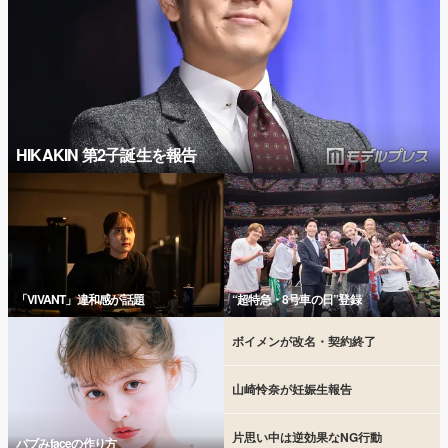
HIKAKIN 第2子誕生を報告
「VIVANT」違和感が話題
“超特急・8号車の日”登録
ボイメンが改名・契約終了
山崎怜奈が妊娠生報告
片思い中は逆効果なNG行動
バブみfaceの作り方