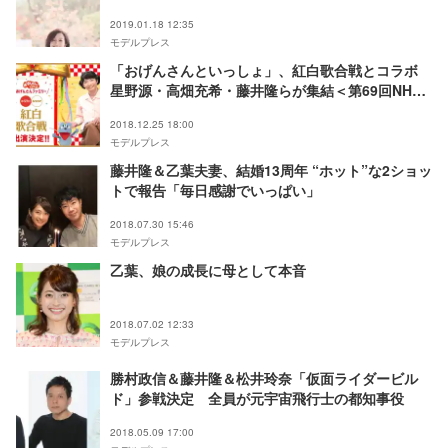
2019.01.18 12:35
モデルプレス
「おげんさんといっしょ」、紅白歌合戦とコラボ
星野源・高畑充希・藤井隆らが集結＜第69回NHK
紅白歌合戦＞
2018.12.25 18:00
モデルプレス
藤井隆＆乙葉夫妻、結婚13周年 “ホット”な2ショッ
トで報告「毎日感謝でいっぱい」
2018.07.30 15:46
モデルプレス
乙葉、娘の成長に母として本音
2018.07.02 12:33
モデルプレス
勝村政信＆藤井隆＆松井玲奈「仮面ライダービル
ド」参戦決定 全員が元宇宙飛行士の都知事役
2018.05.09 17:00