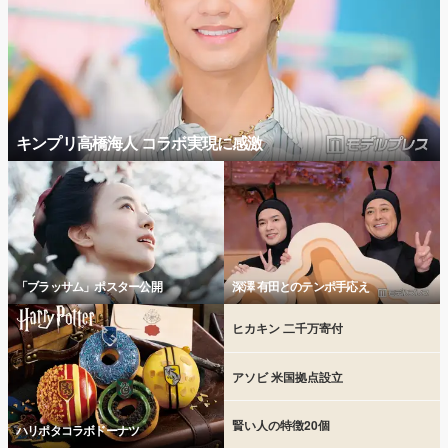
キンプリ高橋海人 コラボ実現に感激
「ブラッサム」ポスター公開
深澤 有田とのテンポ手応え
ヒカキン 二千万寄付
アソビ 米国拠点設立
賢い人の特徴20個
ハリポタコラボドーナツ