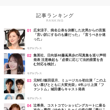
記事ランキング
RANKING
01
広末涼子、病名公表を決断した次男からの言葉
「言い訳にするのも嫌だった」「言うべきか迷
った」
モデルプレス
02
集英社、日向坂46藤嶌果歩の写真集を巡り声明
発表 注意喚起も「必要に応じて法的措置を含
む対応を検討」
モデルプレス
03
元ME:I飯田栞月、ミュージカル初出演「この上
ない喜びとともに大変光栄」4年ぶり上演「フ
ァントム」城田優らキャスト発表
モデルプレス
04
辻希美、コストコでショッピングカートに座る
次女・夢空（ゆめあ）ちゃんの姿公開「乗りこ