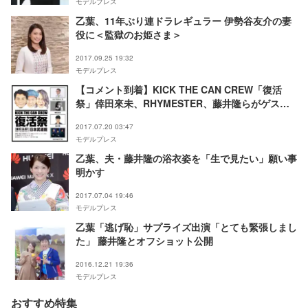
モデルプレス
乙葉、11年ぶり連ドラレギュラー 伊勢谷友介の妻
役に＜監獄のお姫さま＞
2017.09.25 19:32
モデルプレス
【コメント到着】KICK THE CAN CREW「復活
祭」倖田來未、RHYMESTER、藤井隆らがゲスト
参加
2017.07.20 03:47
モデルプレス
乙葉、夫・藤井隆の浴衣姿を「生で見たい」願い事
明かす
2017.07.04 19:46
モデルプレス
乙葉「逃げ恥」サプライズ出演「とても緊張しまし
た」 藤井隆とオフショット公開
2016.12.21 19:36
モデルプレス
おすすめ特集