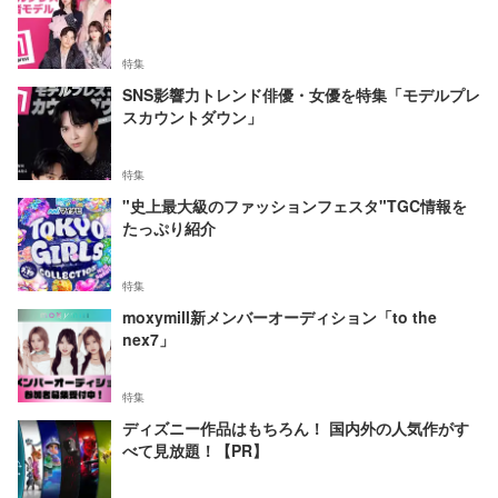
特集
SNS影響力トレンド俳優・女優を特集「モデルプレ
スカウントダウン」
特集
"史上最大級のファッションフェスタ"TGC情報を
たっぷり紹介
特集
moxymill新メンバーオーディション「to the
nex7」
特集
ディズニー作品はもちろん！ 国内外の人気作がす
べて見放題！【PR】