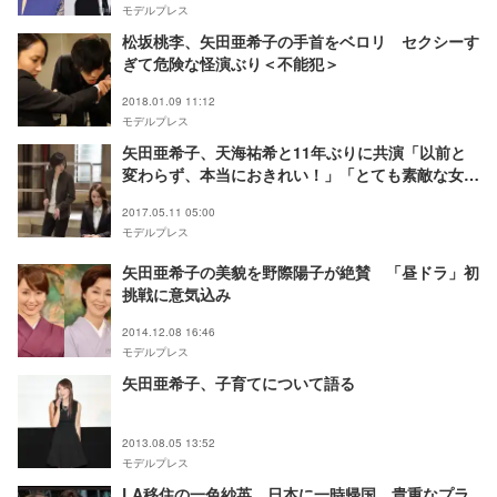
モデルプレス
松坂桃李、矢田亜希子の手首をベロリ セクシーす
ぎて危険な怪演ぶり＜不能犯＞
2018.01.09 11:12
モデルプレス
矢田亜希子、天海祐希と11年ぶりに共演「以前と
変わらず、本当におきれい！」「とても素敵な女
性」と歓喜
2017.05.11 05:00
モデルプレス
矢田亜希子の美貌を野際陽子が絶賛 「昼ドラ」初
挑戦に意気込み
2014.12.08 16:46
モデルプレス
矢田亜希子、子育てについて語る
2013.08.05 13:52
モデルプレス
LA移住の一色紗英、日本に一時帰国 貴重なプラ