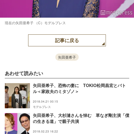
現在の矢田亜希子 （C）モデルプレス
記事に戻る
矢田亜希子
あわせて読みたい
矢田亜希子、恐怖の妻に TOKIO松岡昌宏とバト
ル＜家政夫のミタゾノ＞
2018.04.21 00:15
モデルプレス
矢田亜希子、大杉漣さんを悼む 草なぎ剛主演「僕
の生きる道」で親子共演
2018.02.23 16:22