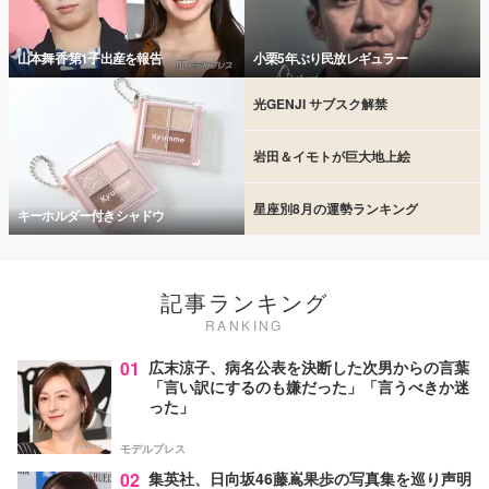
山本舞香 第1子出産を報告
小栗5年ぶり民放レギュラー
光GENJI サブスク解禁
岩田＆イモトが巨大地上絵
星座別8月の運勢ランキング
キーホルダー付きシャドウ
記事ランキング
RANKING
01
広末涼子、病名公表を決断した次男からの言葉
「言い訳にするのも嫌だった」「言うべきか迷
った」
モデルプレス
02
集英社、日向坂46藤嶌果歩の写真集を巡り声明