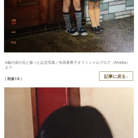
4歳の頃の兄と撮った記念写真／矢田亜希子オフィシャルブログ（Ameba）
より
記事に戻る
( 画像1/6 )