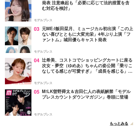
発表 注意喚起も「必要に応じて法的措置を含
む対応を検討」
モデルプレス
03
元ME:I飯田栞月、ミュージカル初出演「この上
ない喜びとともに大変光栄」4年ぶり上演「フ
ァントム」城田優らキャスト発表
モデルプレス
04
辻希美、コストコでショッピングカートに座る
次女・夢空（ゆめあ）ちゃんの姿公開「乗りこ
なしてる感じが可愛すぎ」「成長を感じる」の
声
モデルプレス
05
M!LK曽野舜太＆吉田仁人の表紙解禁「モデル
プレスカウントダウンマガジン」巻頭に登場
モデルプレス
もっとみる