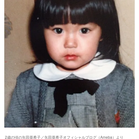
2歳の頃の矢田亜希子／矢田亜希子オフィシャルブログ（Ameba）より