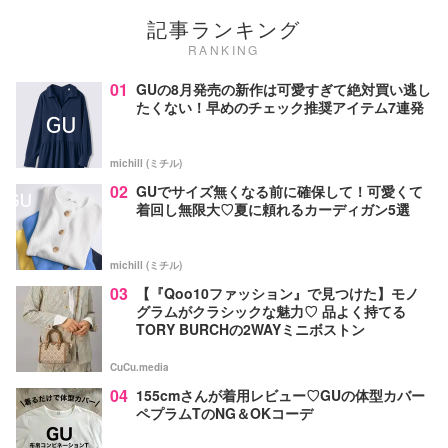
記事ランキング
RANKING
01
GUの8月発売の新作は可愛すぎて絶対買い逃し
たくない！早めのチェック推奨アイテム7連発
michill (ミチル)
02
GUでサイズ無くなる前に確保して！可愛くて
着回し無限大♡夏に頼れるカーディガン5選
michill (ミチル)
03
【『Qoo10ファッション』で見つけた】モノ
グラムがクラシックな魅力♡ 品よく持てる
TORY BURCHの2WAYミニボストン
CuCu.media
04
155cmさんが着用レビュー♡GUの体型カバー
ペプラムTのNG＆OKコーデ