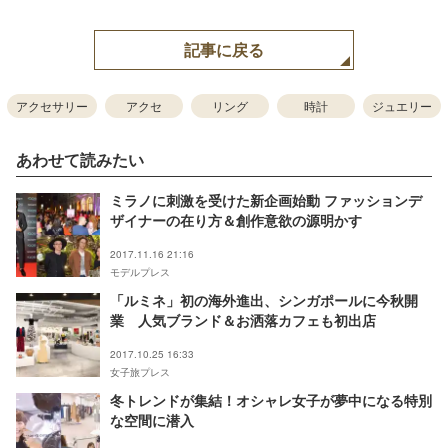
記事に戻る
アクセサリー
アクセ
リング
時計
ジュエリー
あわせて読みたい
ミラノに刺激を受けた新企画始動 ファッションデ
ザイナーの在り方＆創作意欲の源明かす
2017.11.16 21:16
モデルプレス
「ルミネ」初の海外進出、シンガポールに今秋開
業 人気ブランド＆お洒落カフェも初出店
2017.10.25 16:33
女子旅プレス
冬トレンドが集結！オシャレ女子が夢中になる特別
な空間に潜入