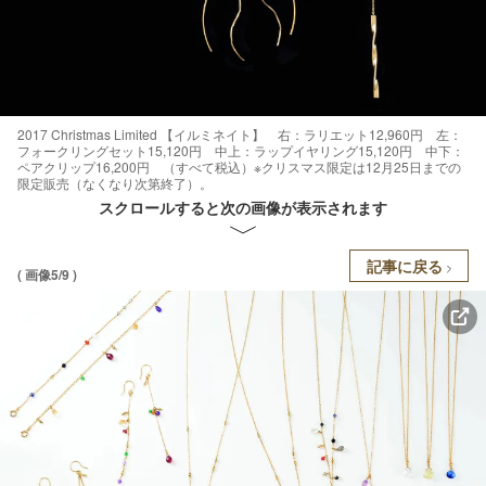
2017 Christmas Limited 【イルミネイト】 右：ラリエット12,960円 左：
フォークリングセット15,120円 中上：ラップイヤリング15,120円 中下：
ペアクリップ16,200円 （すべて税込）※クリスマス限定は12月25日までの
限定販売（なくなり次第終了）。
スクロールすると次の画像が表示されます
記事に戻る
( 画像5/9 )