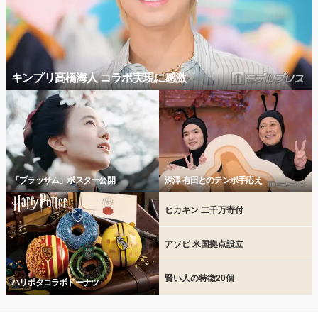
キンプリ高橋海人 コラボ実現に感激
「ブラッサム」ポスター公開
深澤 有田とのテンポ手応え
ヒカキン 二千万寄付
アソビ 米国拠点設立
賢い人の特徴20個
ハリポタコラボドーナツ