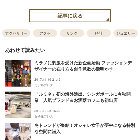
記事に戻る
アクセサリー
アクセ
リング
時計
ジュエリー
あわせて読みたい
ミラノに刺激を受けた新企画始動 ファッションデ
ザイナーの在り方＆創作意欲の源明かす
2017.11.16 21:16
モデルプレス
「ルミネ」初の海外進出、シンガポールに今秋開
業 人気ブランド＆お洒落カフェも初出店
2017.10.25 16:33
女子旅プレス
冬トレンドが集結！オシャレ女子が夢中になる特別
な空間に潜入