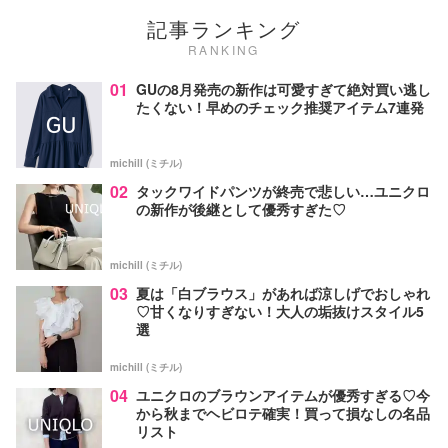
記事ランキング
RANKING
01
GUの8月発売の新作は可愛すぎて絶対買い逃し
たくない！早めのチェック推奨アイテム7連発
michill (ミチル)
02
タックワイドパンツが終売で悲しい…ユニクロ
の新作が後継として優秀すぎた♡
michill (ミチル)
03
夏は「白ブラウス」があれば涼しげでおしゃれ
♡甘くなりすぎない！大人の垢抜けスタイル5
選
michill (ミチル)
04
ユニクロのブラウンアイテムが優秀すぎる♡今
から秋までヘビロテ確実！買って損なしの名品
リスト