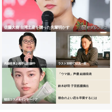
佐藤大樹 台湾土産を贈った先輩明かす
再婚発表 お相手は妊娠中
ラスト30秒で状況一変
「ウマ娘」声優 結婚発表
鈴木砂羽 子宮筋腫摘出
都合のよい恋を卒業するには
朝活コスメ＆インナーケア