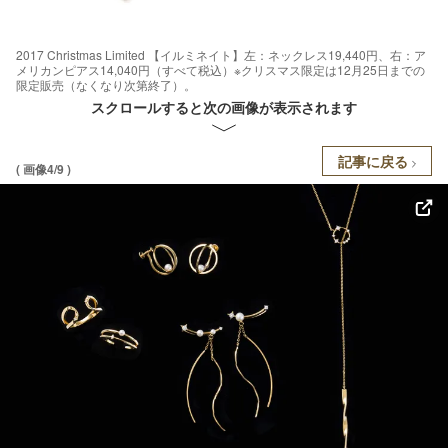
2017 Christmas Limited 【イルミネイト】左：ネックレス19,440円、右：ア
メリカンピアス14,040円（すべて税込）※クリスマス限定は12月25日までの
限定販売（なくなり次第終了）。
スクロールすると次の画像が表示されます
記事に戻る
( 画像4/9 )