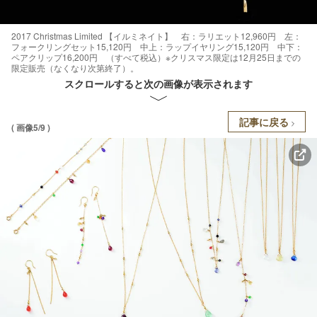
2017 Christmas Limited 【イルミネイト】 右：ラリエット12,960円 左：
フォークリングセット15,120円 中上：ラップイヤリング15,120円 中下：
ペアクリップ16,200円 （すべて税込）※クリスマス限定は12月25日までの
限定販売（なくなり次第終了）。
スクロールすると次の画像が表示されます
記事に戻る
( 画像5/9 )