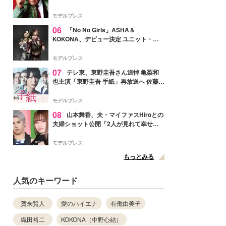
メンバー紹介映像解禁 各キャラクター象
徴する“謎のキーワード”も
モデルプレス
06
「No No Girls」ASHA＆
KOKONA、デビュー決定 ユニット・
TAKARAとしてセルフプロデュース楽曲
リリースへ
モデルプレス
07
テレ東、東野圭吾さん追悼 亀梨和
也主演「東野圭吾 手紙」再放送へ 佐藤隆
太・本田翼・中村倫也ら出演
モデルプレス
08
山本舞香、夫・マイファスHiroとの
夫婦ショット公開「2人が見れて幸せ」
「仲の良さが伝わってくる」と反響
モデルプレス
もっとみる
人気のキーワード
賀来賢人
愛のハイエナ
有働由美子
織田裕二
KOKONA（中野心結）