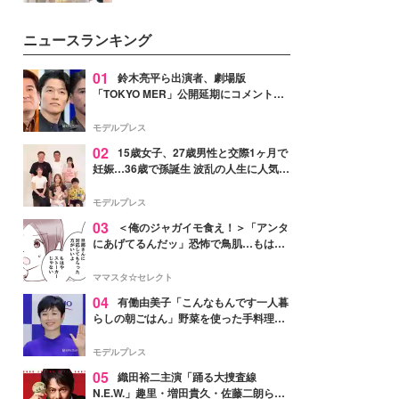
ーについて熱く語り合ってもらっ
を集めています。メイクやファッ
た。
ションの完成度を高めるベースと
ニュースランキング
して、“髪そのものの美しさ”に改
めて注目する人が増えている様
子。今回は、そんな憧れの艶やか
01
鈴木亮平ら出演者、劇場版
な髪を日常で叶える、美容好きの
「TOKYO MER」公開延期にコメント
女性たちのヘアケア事情を紹介し
「現実のヒーローたちにチームMERから
ます。
最大の敬意とエールを」
モデルプレス
02
15歳女子、27歳男性と交際1ヶ月で
妊娠…36歳で孫誕生 波乱の人生に人気タ
レント思わずツッコミ「だいぶ危ねえ
よ！」
モデルプレス
03
＜俺のジャガイモ食え！＞「アンタ
にあげてるんだッ」恐怖で鳥肌…もはや
ストーカー？【第3話まんが】
ママスタ☆セレクト
04
有働由美子「こんなもんです一人暮
らしの朝ごはん」野菜を使った手料理公
開「作ってみたい」「ヘルシーで美味し
そう」と反響
モデルプレス
05
織田裕二主演「踊る大捜査線
N.E.W.」趣里・増田貴久・佐藤二朗ら新