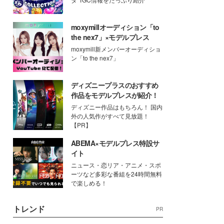
moxymillオーディション「to
the nex7」×モデルプレス
moxymill新メンバーオーディショ
ン「to the nex7」
ディズニープラスのおすすめ
作品をモデルプレスが紹介！
ディズニー作品はもちろん！ 国内
外の人気作がすべて見放題！
【PR】
ABEMA×モデルプレス特設サ
イト
ニュース・恋リア・アニメ・スポ
ーツなど多彩な番組を24時間無料
で楽しめる！
トレンド
PR