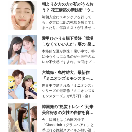
朝より夕方の方が肌がうるお
う？ 花王構築の新技術「ウォ
ーターキャプチャリングスキ
毎朝入念にスキンケアを行って
ン（捕水肌）」がスキンケア
も、夕方には肌の乾燥を感じてし
の常識を変える予感
まったり、保湿ミストが手放せな
いという読者も多いのでは？そん
愛甲ひかり＆橋下美好「我慢
な美容の常識を大きく変える可能
性を秘めた、革新的な「Water
しなくていいんだ」夏の“暑さ
Capturing Skin（ウォーターキャ
対策”の新しい選択肢とは？
本格的な夏が到来！暑い中で、特
プチャリングスキン：捕水肌）」
にゆううつになるのが生理中のム
技術を、花王が構築した。
レや不快感ですよね。今回はプラ
イベートでも仲良しで旅行好きな
宮城舞・島村雄大、最新作
モデル・愛甲ひかりさんと橋下美
好さんを迎えて本音で女子会トー
『ミニオンズ＆モンスター
ク。猛暑のお出かけを快適に過ご
ズ』の魅力熱弁 ハチャメチャ
世界中で愛される「ミニオンズ」
すヒントや、2人が感動した夏の
だけじゃない“友情と絆”に感
シリーズの最新作『ミニオンズ＆
生理の新常識にも迫りました。
動
モンスターズ』が8月7日（金）に
公開。モデルプレスでは、“大のミ
韓国発の“艶髪トレンド”到来
ニオン好き”という共通点を持つモ
デルの宮城舞と島村雄大の特別対
美容好きの女性の自信を育む
談をお届け！それぞれの視点か
「ヘアケア事情」って？
今、韓国をはじめ国内外で
ら、今作ならではの魅力や予想外
「Glass Hair（グラスヘア）」と
の感動をもたらす奥深いストーリ
呼ばれる艶髪スタイルが熱い視線