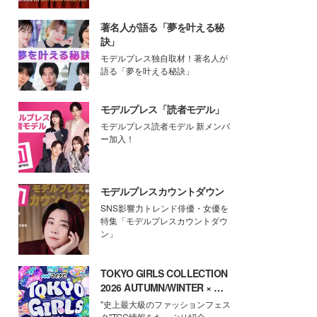
著名人が語る「夢を叶える秘
訣」
モデルプレス独自取材！著名人が
語る「夢を叶える秘訣」
モデルプレス「読者モデル」
モデルプレス読者モデル 新メンバ
ー加入！
モデルプレスカウントダウン
SNS影響力トレンド俳優・女優を
特集「モデルプレスカウントダウ
ン」
TOKYO GIRLS COLLECTION
2026 AUTUMN/WINTER × モ
デルプレス
"史上最大級のファッションフェス
タ"TGC情報をたっぷり紹介