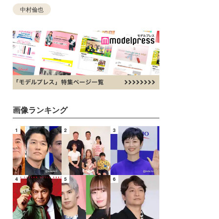
中村倫也
画像ランキング
1
2
3
4
5
6