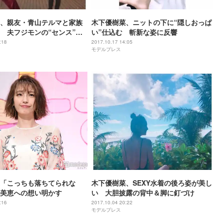
、親友・青山テルマと家族
木下優樹菜、ニットの下に“隠しおっぱ
 夫フジモンの“センス”に
い”仕込む 斬新な姿に反響
:18
2017.10.17 14:05
モデルプレス
「こっちも落ちてられな
木下優樹菜、SEXY水着の後ろ姿が美し
美恵への想い明かす
い 大胆披露の背中＆脚に釘づけ
:16
2017.10.04 20:22
モデルプレス