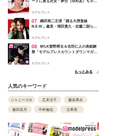
ートに座る次女・夢空（ゆめあ）ちゃん
の姿公開「乗りこなしてる感じが可愛す
ぎ」「成長を感じる」の声
モデルプレス
07
織田裕二主演「踊る大捜査線
N.E.W.」趣里・増田貴久・佐藤二朗ら新
メンバー紹介映像解禁 各キャラクター象
徴する“謎のキーワード”も
モデルプレス
08
M!LK曽野舜太＆吉田仁人の表紙解
禁「モデルプレスカウントダウンマガジ
ン」巻頭に登場
モデルプレス
もっとみる
人気のキーワード
ジャニーズJr.
広末涼子
藤嶌果歩
飯田栞月
中村倫也
辻希美