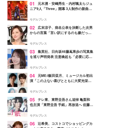
01
元木湧・安嶋秀生・内村颯太らジュ
ニア9人「Three」開幕 3人制作の新曲＆
手描きセットに込めた想い「もっと前に
進んで夢を掴みたい」【ゲネプロレポ】
モデルプレス
02
広末涼子、病名公表を決断した次男
からの言葉「言い訳にするのも嫌だっ
た」「言うべきか迷った」
モデルプレス
03
集英社、日向坂46藤嶌果歩の写真集
を巡り声明発表 注意喚起も「必要に応じ
て法的措置を含む対応を検討」
モデルプレス
04
元ME:I飯田栞月、ミュージカル初出
演「この上ない喜びとともに大変光栄」
4年ぶり上演「ファントム」城田優らキ
ャスト発表
モデルプレス
05
テレ東、東野圭吾さん追悼 亀梨和
也主演「東野圭吾 手紙」再放送へ 佐藤隆
太・本田翼・中村倫也ら出演
モデルプレス
06
辻希美、コストコでショッピングカ