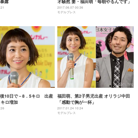
”暴露
オ騒然 妻・福田萌「毎朝やるんです」
:21
2017.06.07 00:36
モデルプレス
後10日で－8．5キロ 出産
福田萌、第2子男児出産 オリラジ中田
1キロ増加
「感動で胸が一杯」
:26
2017.01.24 10:24
モデルプレス