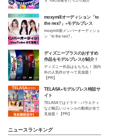
moxymillオーディション「to
the nex7」×モデルプレス
moxymill新メンバーオーディショ
ン「to the nex7」
ディズニープラスのおすすめ
作品をモデルプレスが紹介！
ディズニー作品はもちろん！ 国内
外の人気作がすべて見放題！
【PR】
TELASA×モデルプレス特設サ
イト
TELASAではドラマ・バラエティ
など幅広いジャンルの動画が全て
見放題！【PR】
ニュースランキング