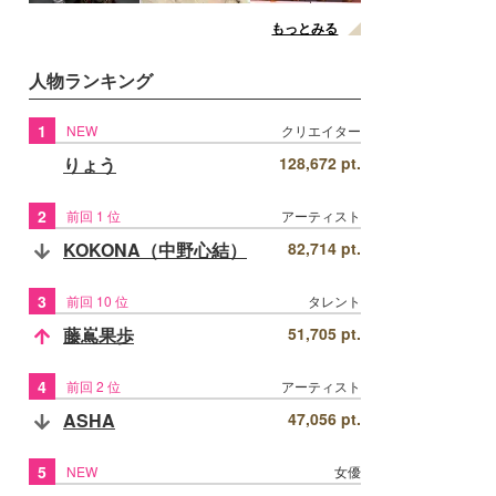
もっとみる
人物ランキング
1
NEW
クリエイター
りょう
128,672 pt.
2
前回 1 位
アーティスト
KOKONA（中野心結）
82,714 pt.
3
前回 10 位
タレント
藤嶌果歩
51,705 pt.
4
前回 2 位
アーティスト
ASHA
47,056 pt.
5
NEW
女優