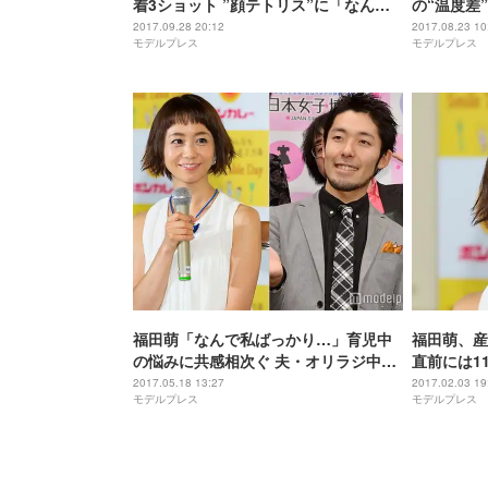
着3ショット ”顔テトリス”に「なんて
の“温度差
幸せなんだ」と反響
2017.09.28 20:12
2017.08.23 10
モデルプレス
モデルプレス
福田萌「なんで私ばっかり…」育児中
福田萌、産
の悩みに共感相次ぐ 夫・オリラジ中田
直前には1
の対応にも称賛集まる
2017.05.18 13:27
2017.02.03 19
モデルプレス
モデルプレス