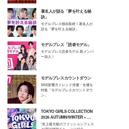
著名人が語る「夢を叶える秘
訣」
モデルプレス独自取材！著名人が
語る「夢を叶える秘訣」
モデルプレス「読者モデル」
モデルプレス読者モデル 新メンバ
ー加入！
モデルプレスカウントダウン
SNS影響力トレンド俳優・女優を
特集「モデルプレスカウントダウ
ン」
TOKYO GIRLS COLLECTION
2026 AUTUMN/WINTER × モ
デルプレス
"史上最大級のファッションフェス
タ"TGC情報をたっぷり紹介