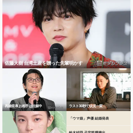
佐藤大樹 台湾土産を贈った先輩明かす
再婚発表 お相手は妊娠中
ラスト30秒で状況一変
「ウマ娘」声優 結婚発表
鈴木砂羽 子宮筋腫摘出