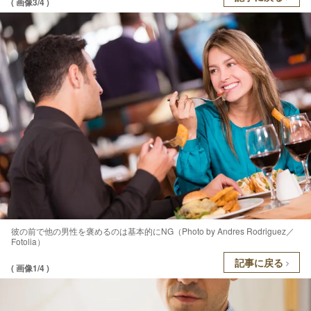
( 画像3/4 )
彼の前で他の男性を褒めるのは基本的にNG（Photo by Andres Rodriguez／
Fotolia）
記事に戻る
( 画像1/4 )