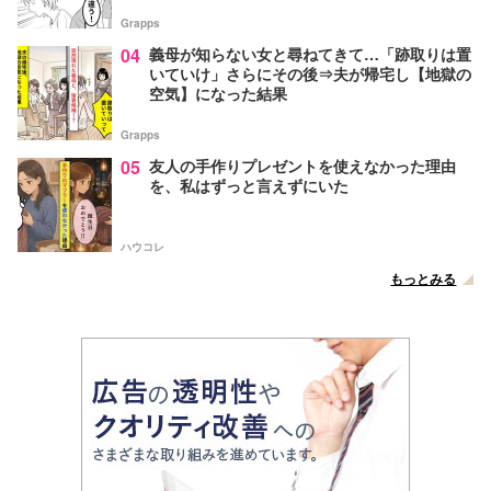
Grapps
04
義母が知らない女と尋ねてきて…「跡取りは置
いていけ」さらにその後⇒夫が帰宅し【地獄の
空気】になった結果
Grapps
05
友人の手作りプレゼントを使えなかった理由
を、私はずっと言えずにいた
ハウコレ
もっとみる