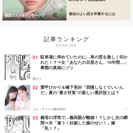
都合のよい恋を卒業するには
朝活コスメ＆インナーケア
記事ランキング
RANKING
01
駐車場に停めていたのに…車の窓を激しく叩か
れた！？⇒女「あなたの旦那さん、10年間…」
事態の真相にゾッ
愛カツ
02
愛甲ひかり＆橋下美好「我慢しなくていいん
だ」夏の“暑さ対策”の新しい選択肢とは？
ユニ・チャーム株式会社
PR
03
義母の浮気で…義両親が離婚！？しかし次の瞬
間⇒夫「違う！妊娠した嫁のせい！」嫁
「私！？」