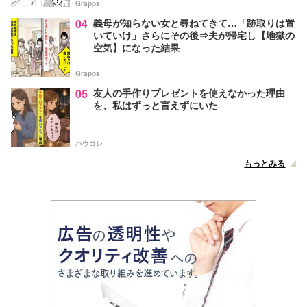
Grapps
04
義母が知らない女と尋ねてきて…「跡取りは置
いていけ」さらにその後⇒夫が帰宅し【地獄の
空気】になった結果
Grapps
05
友人の手作りプレゼントを使えなかった理由
を、私はずっと言えずにいた
ハウコレ
もっとみる