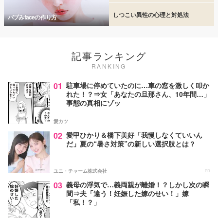
しつこい異性の心理と対処法
バブみfaceの作り方
記事ランキング
RANKING
01
駐車場に停めていたのに…車の窓を激しく叩か
れた！？⇒女「あなたの旦那さん、10年間…」
事態の真相にゾッ
愛カツ
02
愛甲ひかり＆橋下美好「我慢しなくていいん
だ」夏の“暑さ対策”の新しい選択肢とは？
ユニ・チャーム株式会社
PR
03
義母の浮気で…義両親が離婚！？しかし次の瞬
間⇒夫「違う！妊娠した嫁のせい！」嫁
「私！？」