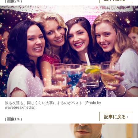
( 画像2/4 )
彼も友達も、同じくらい大事にするのがベスト（Photo by
wavebreakmedia）
記事に戻る
( 画像1/4 )