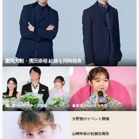
重岡大毅・濱田崇裕 結婚を同時発表
福山雅治がサプライズ登場
峯岸 夫からのキス告白
大野智がイベント開催
山崎怜奈が妊娠生報告