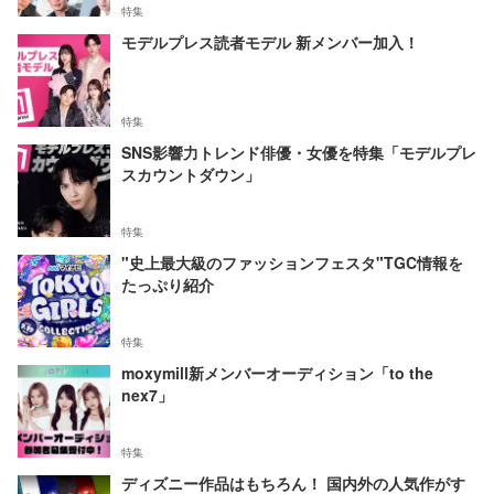
特集
モデルプレス読者モデル 新メンバー加入！
特集
SNS影響力トレンド俳優・女優を特集「モデルプレ
スカウントダウン」
特集
"史上最大級のファッションフェスタ"TGC情報を
たっぷり紹介
特集
moxymill新メンバーオーディション「to the
nex7」
特集
ディズニー作品はもちろん！ 国内外の人気作がす