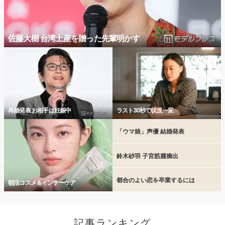
佐藤大樹 台湾土産を贈った先輩明かす
再婚発表 お相手は妊娠中
ラスト30秒で状況一変
「ウマ娘」声優 結婚発表
鈴木砂羽 子宮筋腫摘出
都合のよい恋を卒業するには
朝活コスメ＆インナーケア
記事ランキング