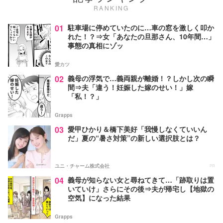
RANKING
01
駐車場に停めていたのに…車の窓を激しく叩か
れた！？⇒女「あなたの旦那さん、10年間…」
事態の真相にゾッ
愛カツ
02
義母の浮気で…義両親が離婚！？しかし次の瞬
間⇒夫「違う！妊娠した嫁のせい！」嫁
「私！？」
Grapps
03
愛甲ひかり＆橋下美好「我慢しなくていいん
だ」夏の“暑さ対策”の新しい選択肢とは？
ユニ・チャーム株式会社
PR
04
義母が知らない女と尋ねてきて…「跡取りは置
いていけ」さらにその後⇒夫が帰宅し【地獄の
空気】になった結果
Grapps